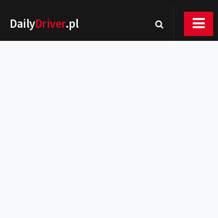
Daily
Driver
.pl
Nowości
Premiery
Rynek
Drogi
Zmiany w prawie
Wydarzenia
MOTORsport
Testy
Porady
Zakup i eksploatacja