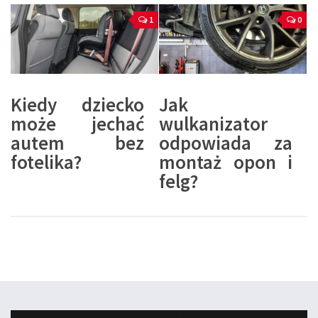
1
0
Kiedy dziecko
Jak
może jechać
wulkanizator
autem bez
odpowiada za
fotelika?
montaż opon i
felg?