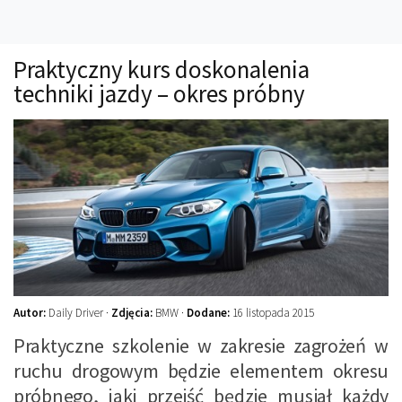
Technika
Prawo
Praktyczny kurs doskonalenia
Technika jazdy
techniki jazdy – okres próbny
Oświetlenie
Kalkulatory
Przelicznik mocy
Auto z niemiec
Galerie
Autor:
Daily Driver ·
Zdjęcia:
BMW ·
Dodane:
16 listopada 2015
Praktyczne szkolenie w zakresie zagrożeń w
ruchu drogowym będzie elementem okresu
próbnego, jaki przejść będzie musiał każdy