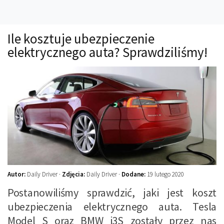
Technika
Prawo
Ile kosztuje ubezpieczenie
Technika jazdy
elektrycznego auta? Sprawdziliśmy!
Oświetlenie
Kalkulatory
Przelicznik mocy
Auto z niemiec
Galerie
Autor:
Daily Driver ·
Zdjęcia:
Daily Driver ·
Dodane:
19 lutego 2020
Postanowiliśmy sprawdzić, jaki jest koszt
ubezpieczenia elektrycznego auta. Tesla
Model S oraz BMW i3S zostały przez nas