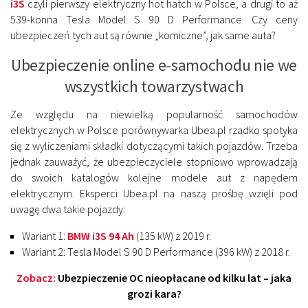
i3S
czyli pierwszy elektryczny hot hatch w Polsce, a drugi to aż
539-konna Tesla Model S 90 D Performance. Czy ceny
ubezpieczeń tych aut są równie „komiczne”, jak same auta?
Ubezpieczenie online e-samochodu nie we
wszystkich towarzystwach
Ze względu na niewielką popularność samochodów
elektrycznych w Polsce porównywarka Ubea.pl rzadko spotyka
się z wyliczeniami składki dotyczącymi takich pojazdów. Trzeba
jednak zauważyć, że ubezpieczyciele stopniowo wprowadzają
do swoich katalogów kolejne modele aut z napędem
elektrycznym. Eksperci Ubea.pl na naszą prośbę wzięli pod
uwagę dwa takie pojazdy:
Wariant 1:
BMW i3S 94 Ah
(135 kW) z 2019 r.
Wariant 2: Tesla Model S 90 D Performance (396 kW) z 2018 r.
Zobacz:
Ubezpieczenie OC nieopłacane od kilku lat – jaka
grozi kara?