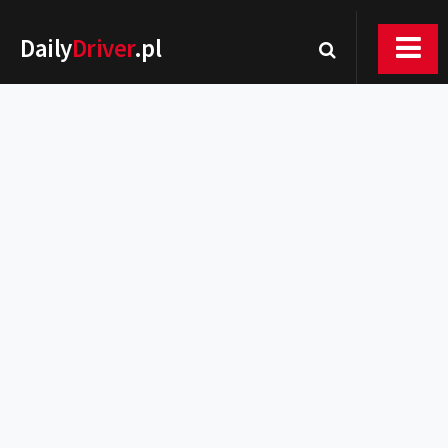
Daily
Driver
.pl
Nowości
Premiery
Rynek
Drogi
Zmiany w prawie
Wydarzenia
MOTORsport
Testy
Porady
Zakup i eksploatacja