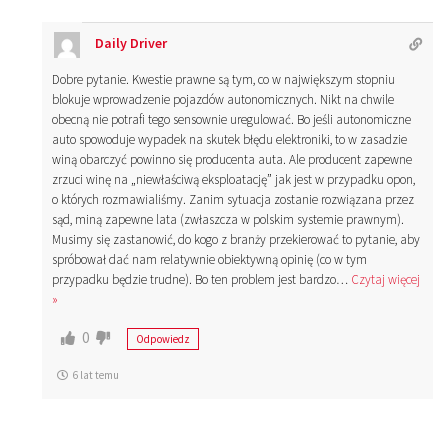
Daily Driver
Dobre pytanie. Kwestie prawne są tym, co w największym stopniu
blokuje wprowadzenie pojazdów autonomicznych. Nikt na chwile
obecną nie potrafi tego sensownie uregulować. Bo jeśli autonomiczne
auto spowoduje wypadek na skutek błędu elektroniki, to w zasadzie
winą obarczyć powinno się producenta auta. Ale producent zapewne
zrzuci winę na „niewłaściwą eksploatację” jak jest w przypadku opon,
o których rozmawialiśmy. Zanim sytuacja zostanie rozwiązana przez
sąd, miną zapewne lata (zwłaszcza w polskim systemie prawnym).
Musimy się zastanowić, do kogo z branży przekierować to pytanie, aby
spróbował dać nam relatywnie obiektywną opinię (co w tym
przypadku będzie trudne). Bo ten problem jest bardzo
…
Czytaj więcej
»
0
Odpowiedz
6 lat temu