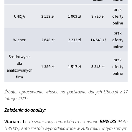
brak
UNIQA
2 113 zł
1 803 zł
8 726 zł
oferty
online
brak
Wiener
2 648 zł
2 232 zł
14 643 zł
oferty
online
Średni wynik
brak
dla
1 389 zł
1 517 zł
5 345 zł
oferty
analizowanych
online
firm
Źródło: opracowanie własne na podstawie danych Ubea.pl z 17
lutego 2020 r.
Założenia do analizy:
Wariant 1:
Ubezpieczany samochód to czerwone
BMW i3S
94 Ah
(135 kW). Auto zostało wyprodukowane w 2019 roku i w tym samym