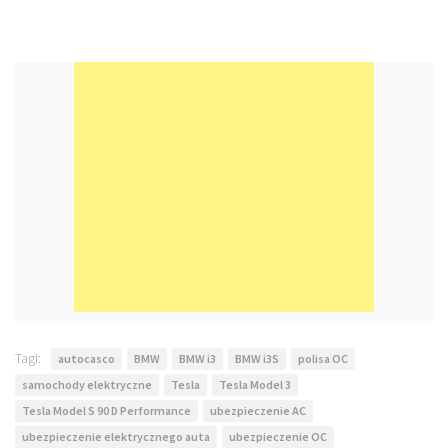
Tagi:
autocasco
BMW
BMW i3
BMW i3S
polisa OC
samochody elektryczne
Tesla
Tesla Model 3
Tesla Model S 90 D Performance
ubezpieczenie AC
ubezpieczenie elektrycznego auta
ubezpieczenie OC