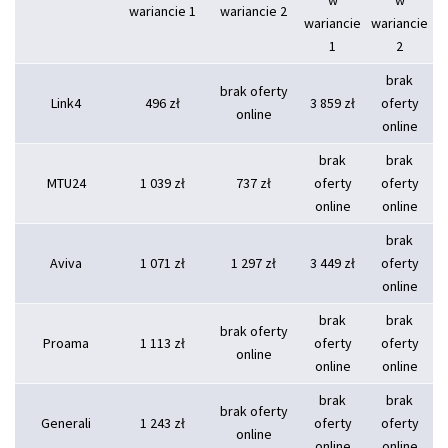
w
w
wariancie 1
wariancie 2
wariancie
wariancie
1
2
brak
brak oferty
Link4
496 zł
3 859 zł
oferty
online
online
brak
brak
MTU24
1 039 zł
737 zł
oferty
oferty
online
online
brak
Aviva
1 071 zł
1 297 zł
3 449 zł
oferty
online
brak
brak
brak oferty
Proama
1 113 zł
oferty
oferty
online
online
online
brak
brak
brak oferty
Generali
1 243 zł
oferty
oferty
online
online
online