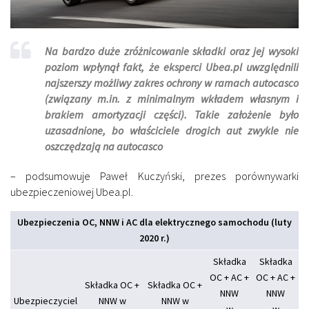
Na bardzo duże zróżnicowanie składki oraz jej wysoki
poziom wpłynął fakt, że eksperci Ubea.pl uwzględnili
najszerszy możliwy zakres ochrony w ramach autocasco
(związany m.in. z minimalnym wkładem własnym i
brakiem amortyzacji części). Takie założenie było
uzasadnione, bo właściciele drogich aut zwykle nie
oszczędzają na autocasco
– podsumowuje Paweł Kuczyński, prezes porównywarki
ubezpieczeniowej Ubea.pl.
Ubezpieczenia OC, NNW i AC dla elektrycznego samochodu (luty
2020 r.)
Składka
Składka
OC + AC +
OC + AC +
Składka OC +
Składka OC +
NNW
NNW
Ubezpieczyciel
NNW w
NNW w