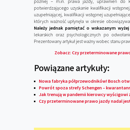
później – m.in. prawa jazdy, uprawnień do 
potwierdzającego uzyskanie kwalifikacji wstępnej, 
uzupełniającej, kwalifikacji wstępnej uzupełniaj
których ważność upłynęła w okresie obowiązywa
Należy jednak pamiętać o wskazanym wyżej l
lekarskich oraz psychologicznych po odwołani
Prezentowany artykuł jest ważny wobec stanu praw
Zobacz: Czy przeterminowane prawo 
Powiązane artykuły:
Nowa fabryka półprzewodników! Bosch otwie
Powrót spoza strefy Schengen – kwarantann
Jak trenują w pandemii kierowcy wyścigowi z
Czy przeterminowane prawo jazdy nadal jes