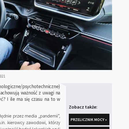
2021
ogiczne/psychotechniczne)
zachowują ważność z uwagi na
yć? I ile ma się czasu na to w
Zobacz także:
łędnie przez media „pandemii”,
PRZELICZNIK MOCY »
.in. kierowcy zawodowi, którzy