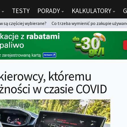
TESTY
PORADY
KALKULATORY
G
 są częściej wybierane?
Co trzeba wymienić po zakupie używan
 kierowcy, któremu
żności w czasie COVID