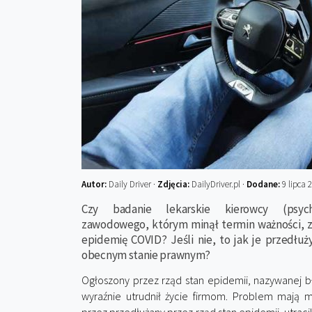
Autor:
Daily Driver ·
Zdjęcia:
DailyDriver.pl ·
Dodane:
9 lipca 
Czy badanie lekarskie kierowcy (psychol
zawodowego, którym minął termin ważności, 
epidemię COVID? Jeśli nie, to jak je przedłuż
obecnym stanie prawnym?
Ogłoszony przez rząd stan epidemii, nazywanej b
wyraźnie utrudnił życie firmom. Problem mają m