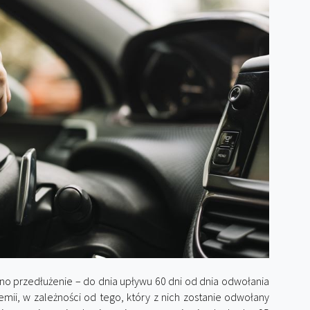
ano przedłużenie – do dnia upływu 60 dni od dnia odwołania
mii, w zależności od tego, który z nich zostanie odwołany