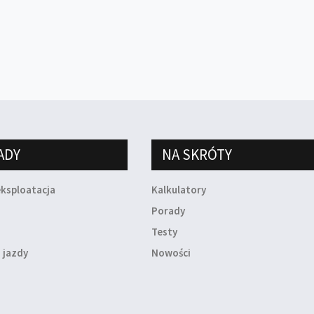
ADY
NA SKRÓTY
eksploatacja
Kalkulatory
a
Porady
Testy
 jazdy
Nowości