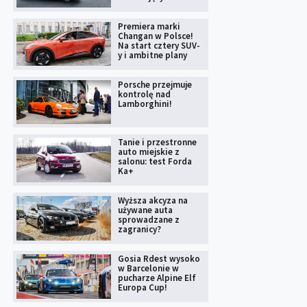
Premiera marki
Changan w Polsce!
Na start cztery SUV-
y i ambitne plany
Porsche przejmuje
kontrolę nad
Lamborghini!
Tanie i przestronne
auto miejskie z
salonu: test Forda
Ka+
Wyższa akcyza na
używane auta
sprowadzane z
zagranicy?
Gosia Rdest wysoko
w Barcelonie w
pucharze Alpine Elf
Europa Cup!