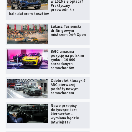
w 2026 się opłaca?
Praktyczny
przewodnik z
kalkulatorem kosztów
Łukasz Tasiemski
driftingowym
mistrzem Drift Open
BAIC umacnia
pozycję na polskim
rynku – 10 000
sprzedanych
samochodów
Odebrałeś kluczyki?
ABC pierwszej
podróży nowym
samochodem
Nowe przepisy
dotyczące kart
kierowców –
wymiana będzie
łatwiejsza?