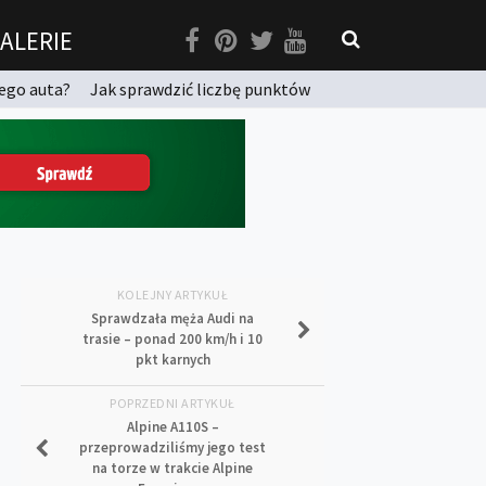
ALERIE
ego auta?
Jak sprawdzić liczbę punktów
KOLEJNY ARTYKUŁ
Sprawdzała męża Audi na
trasie – ponad 200 km/h i 10
pkt karnych
POPRZEDNI ARTYKUŁ
Alpine A110S –
przeprowadziliśmy jego test
na torze w trakcie Alpine