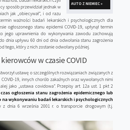
li ważność badań lekarskich czyli
AUTO Z NIEMIEC »
ący sposób przewidział jednak w
ach jak „obiecywał”, i od razu
termin ważności badań lekarskich i psychologicznych dla
ie ogłoszonego stanu epidemii COVID-19, upłynął termin
, to jego uprawnienia do wykonywania zawodu zachowują
do dnia upływu 60 dni od dnia odwołania stanu zagrożenia
d tego, który z nich zostanie odwołany później.
a kierowców w czasie COVID
stworzył ustawę o szczególnych rozwiązaniach związanych z
 COVID-19, innych chorób zakaźnych oraz wywołanych nimi
dalej jako „ustawa covidowa”. Przepisy art. 12a ust. 1 pkt 2
 czas ogłoszenia stanu zagrożenia epidemicznego lub
o na wykonywaniu badań lekarskich i psychologicznych
z dnia 6 września 2001 r. o transporcie drogowym (t.j.