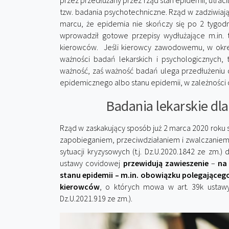
przez przedłużany przez rząd stan epidemii, utraci
tzw. badania psychotechniczne. Rząd w zadziwiaj
marcu, że epidemia nie skończy się po 2 tygodni
wprowadził gotowe przepisy wydłużające m.in. 
kierowców. Jeśli kierowcy zawodowemu, w okres
ważności badań lekarskich i psychologicznych
ważność, zaś ważność badań ulega przedłużeniu 
epidemicznego albo stanu epidemii, w zależności o
Badania lekarskie dl
Rząd w zaskakujący sposób już 2 marca 2020 roku 
zapobieganiem, przeciwdziałaniem i zwalczaniem
sytuacji kryzysowych (t.j. Dz.U.2020.1842 ze zm.) 
ustawy covidowej
przewidują zawieszenie
–
na
stanu epidemii – m.in. obowiązku polegająceg
kierowców
, o których mowa w art. 39k ustawy 
Dz.U.2021.919 ze zm.).