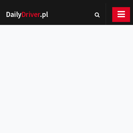
Daily
Driver
.pl
Nowości
Premiery
Rynek
Drogi
Zmiany w prawie
Wydarzenia
MOTORsport
Testy
Porady
Zakup i eksploatacja