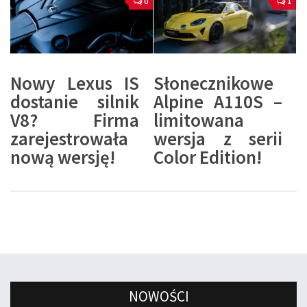
0
1
Nowy Lexus IS
Słonecznikowe
dostanie silnik
Alpine A110S –
V8? Firma
limitowana
zarejestrowała
wersja z serii
nową wersję!
Color Edition!
NOWOŚCI