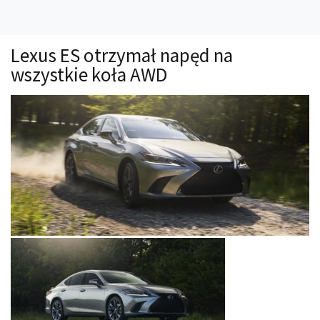
Technika
Prawo
Lexus ES otrzymał napęd na
Technika jazdy
wszystkie koła AWD
Oświetlenie
Kalkulatory
Przelicznik mocy
Auto z niemiec
Galerie