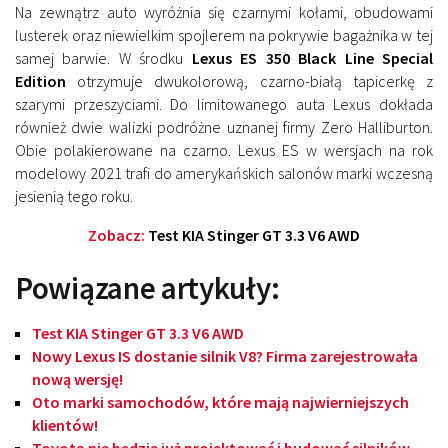
Na zewnątrz auto wyróżnia się czarnymi kołami, obudowami
lusterek oraz niewielkim spojlerem na pokrywie bagażnika w tej
samej barwie. W środku
Lexus ES 350 Black Line Special
Edition
otrzymuje dwukolorową, czarno-białą tapicerkę z
szarymi przeszyciami. Do limitowanego auta Lexus dokłada
również dwie walizki podróżne uznanej firmy Zero Halliburton.
Obie polakierowane na czarno. Lexus ES w wersjach na rok
modelowy 2021 trafi do amerykańskich salonów marki wczesną
jesienią tego roku.
Zobacz:
Test KIA Stinger GT 3.3 V6 AWD
Powiązane artykuły:
Test KIA Stinger GT 3.3 V6 AWD
Nowy Lexus IS dostanie silnik V8? Firma zarejestrowała
nową wersję!
Oto marki samochodów, które mają najwierniejszych
klientów!