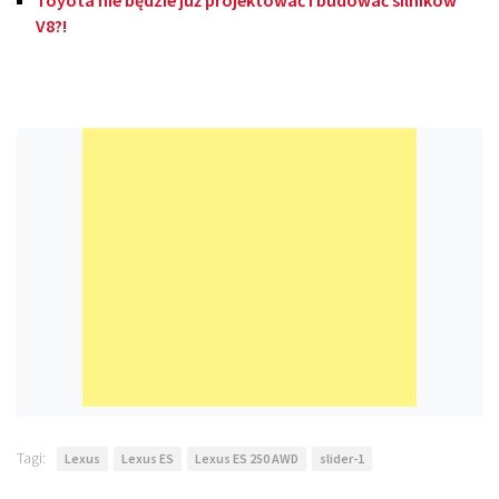
Toyota nie będzie już projektować i budować silników
V8?!
Tagi:
Lexus
Lexus ES
Lexus ES 250 AWD
slider-1