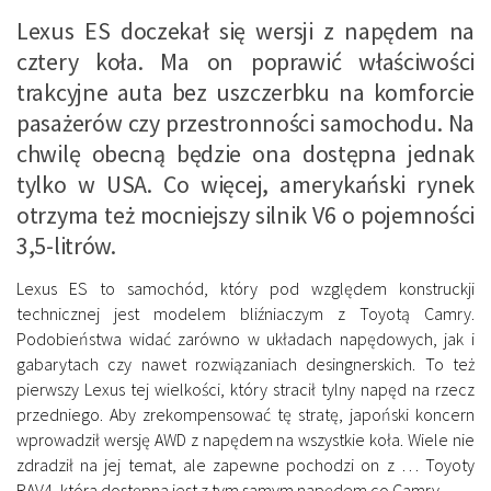
Lexus ES doczekał się wersji z napędem na
cztery koła. Ma on poprawić właściwości
trakcyjne auta bez uszczerbku na komforcie
pasażerów czy przestronności samochodu. Na
chwilę obecną będzie ona dostępna jednak
tylko w USA. Co więcej, amerykański rynek
otrzyma też mocniejszy silnik V6 o pojemności
3,5-litrów.
Lexus ES to samochód, który pod względem konstruckji
technicznej jest modelem bliźniaczym z Toyotą Camry.
Podobieństwa widać zarówno w układach napędowych, jak i
gabarytach czy nawet rozwiązaniach desingnerskich. To też
pierwszy Lexus tej wielkości, który stracił tylny napęd na rzecz
przedniego. Aby zrekompensować tę stratę, japoński koncern
wprowadził wersję AWD z napędem na wszystkie koła. Wiele nie
zdradził na jej temat, ale zapewne pochodzi on z … Toyoty
RAV4, która dostępna jest z tym samym napędem co Camry.