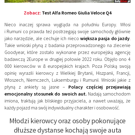
Zobacz:
Test Alfa Romeo Giulia Veloce Q4
Nieco inaczej sprawa wygląda na południu Europy. Włosi
i Rumuni co prawda też postrzegają swoje samochody głównie
jako narzędzie, ale cechuje ich nieco
większa pasja do jazdy
.
Takie wnioski płyną z badania przeprowadzonego na zlecenie
Goodyear, które zostało wykonane przez europejską agencję
badawczą 2Europe w drugiej połowie 2022 roku. Objęło ono 4
000 kierowców w 8 europejskich krajach. Poza Polską swoją
opinię wyrazili kierowcy z Wielkiej Brytanii, Hiszpanii, Francji,
Włoszech, Niemczech, Luksemburgu i Rumunii. Wnioski jakie z
płyną z ankiety są jasne –
Polacy częściej przejawiają
emocjonalny stosunek do swoich aut.
Nadają samochodom
imiona, traktują jak bliskiego przyjaciela, a nawet uważają, że
każdy pojazd ma swój indywidualny charakter i osobowość.
Młodzi kierowcy oraz osoby pokonujące
dłuższe dystanse kochają swoje auta