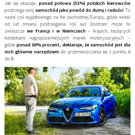
Jak się okazuje,
ponad połowa (53%) polskich kierowców
postrzega swój
samochód jako powód do dumy i radości
. To
nadal coś wyjątkowego na tle zachodniej Europy, gdzie widać
od lat zmianę postrzegania roli aut. Dostrzec może to
zwłaszcza
we Francji i w Niemczech
– krajach, będących
kolebkami najpopularniejszych marek motoryzacyjnych –
gdzie
ponad 80% procent, deklaruje, że samochód jest dla
nich głównie narzędziem
do przemieszczania się z punktu A
do B.