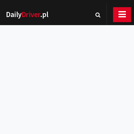
Daily
Driver
.pl
Nowości
Premiery
Rynek
Drogi
Zmiany w prawie
Wydarzenia
MOTORsport
Testy
Porady
Zakup i eksploatacja