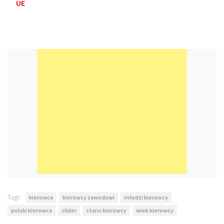
UE
Tagi:
kierowca
kierowcy zawodowi
młodzi kierowcy
polski kierowca
slider
starsi kierowcy
wiek kierowcy