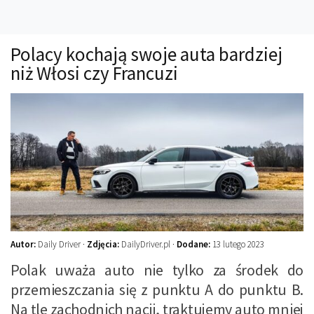
Technika
Prawo
Polacy kochają swoje auta bardziej
Technika jazdy
niż Włosi czy Francuzi
Oświetlenie
Kalkulatory
Przelicznik mocy
Auto z niemiec
Galerie
Autor:
Daily Driver ·
Zdjęcia:
DailyDriver.pl ·
Dodane:
13 lutego 2023
Polak uważa auto nie tylko za środek do
przemieszczania się z punktu A do punktu B.
Na tle zachodnich nacji, traktujemy auto mniej