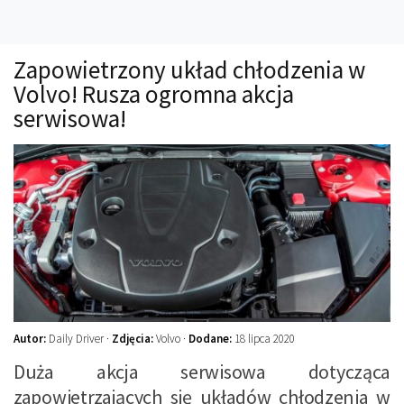
Technika
Prawo
Zapowietrzony układ chłodzenia w
Technika jazdy
Volvo! Rusza ogromna akcja
Oświetlenie
serwisowa!
Kalkulatory
Przelicznik mocy
Auto z niemiec
Galerie
Autor:
Daily Driver ·
Zdjęcia:
Volvo ·
Dodane:
18 lipca 2020
Duża akcja serwisowa dotycząca
zapowietrzających się układów chłodzenia w