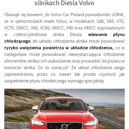
silnikach Diesla Volvo
Okazuje się bowiem, że Volvo Car Poland powiadomiło UOKiK,
że w samochodach marki Volvo, w modelach: S80, S60, V70,
XC70, S60CC, V60, XC60, V60CC, V40 oraz V40CC wyposażonych
w czterocylindrowe silnika Diesla,
wlewanie płynu
chłodzącego
do układu chłodzenia silnika może powodować
ryzyko uwięzienia powietrza w układzie chłodzenia,
co w
następstwie może powodować niewystarczające chłodzenie
elementów silnika i ich uszkodzenie oraz prowadzić do pożaru w
komorze silnika. Co to oznacza? Że układ chłodzenia ulega
zapowietrzeniu przez co nawet tak prosta czynność jak
uzupełnienie płynu chłodniczego wymaga specjalisty.