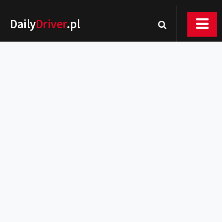
Daily
Driver
.pl
Nowości
Premiery
Rynek
Drogi
Zmiany w prawie
Wydarzenia
MOTORsport
Testy
Porady
Zakup i eksploatacja