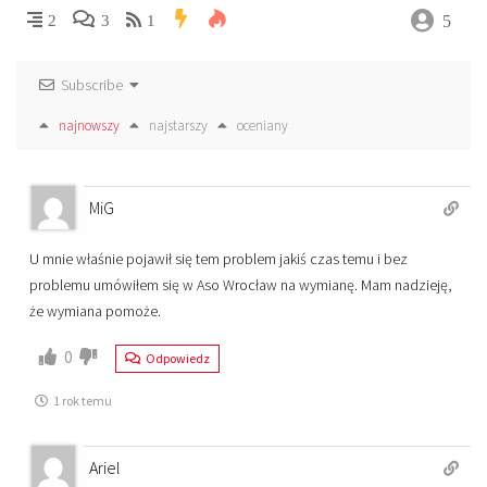
5
2
3
1
Subscribe
najnowszy
najstarszy
oceniany
MiG
U mnie właśnie pojawił się tem problem jakiś czas temu i bez
problemu umówiłem się w Aso Wrocław na wymianę. Mam nadzieję,
że wymiana pomoże.
0
Odpowiedz
1 rok temu
Ariel