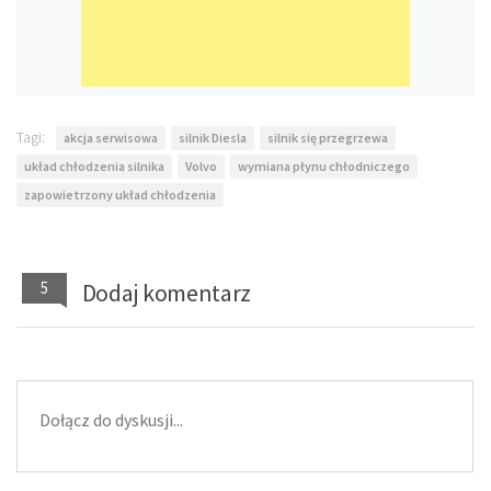
Tagi:
akcja serwisowa
silnik Diesla
silnik się przegrzewa
układ chłodzenia silnika
Volvo
wymiana płynu chłodniczego
zapowietrzony układ chłodzenia
5
Dodaj komentarz