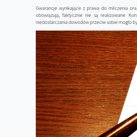
Gwarancje wynikające z prawa do milczenia ora
obowiązują, faktycznie nie są realizowane. K
niedostarczania dowodów przeciw sobie mogło by