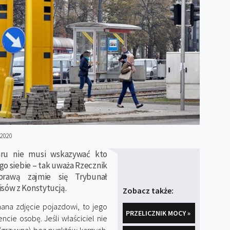
 2020
daru nie musi wskazywać kto
go siebie – tak uważa Rzecznik
rawą zajmie się Trybunał
isów z Konstytucją.
Zobacz także:
nana zdjęcie pojazdowi, to jego
PRZELICZNIK MOCY »
cie osobę. Jeśli właściciel nie