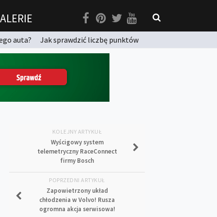
ALERIE
ego auta?
Jak sprawdzić liczbę punktów
KOLEJNY ARTYKUŁ
Wyścigowy system
telemetryczny RaceConnect
firmy Bosch
POPRZEDNI ARTYKUŁ
Zapowietrzony układ
chłodzenia w Volvo! Rusza
ogromna akcja serwisowa!