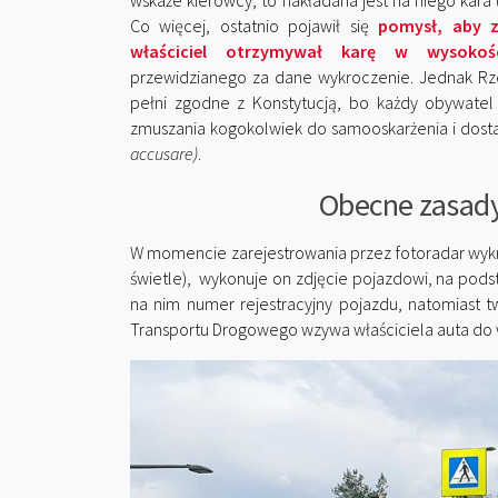
wskaże kierowcy, to nakładana jest na niego kara
Co więcej, ostatnio pojawił się
pomysł, aby z
właściciel otrzymywał karę w wysokoś
przewidzianego za dane wykroczenie. Jednak Rze
pełni zgodne z Konstytucją, bo każdy obywate
zmuszania kogokolwiek do samooskarżenia i dost
accusare)
.
Obecne zasady
W momencie zarejestrowania przez fotoradar wyk
świetle), wykonuje on zdjęcie pojazdowi, na pods
na nim numer rejestracyjny pojazdu, natomiast twa
Transportu Drogowego wzywa właściciela auta do 