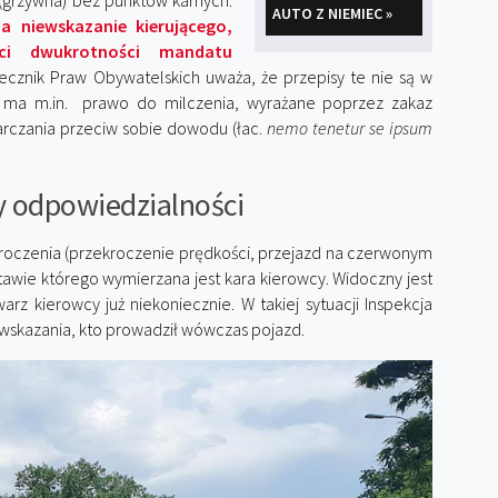
 (grzywna) bez punktów karnych.
AUTO Z NIEMIEC »
a niewskazanie kierującego,
ci dwukrotności mandatu
cznik Praw Obywatelskich uważa, że przepisy te nie są w
l ma m.in. prawo do milczenia, wyrażane poprzez zakaz
arczania przeciw sobie dowodu (łac.
nemo tenetur se ipsum
 odpowiedzialności
roczenia (przekroczenie prędkości, przejazd na czerwonym
tawie którego wymierzana jest kara kierowcy. Widoczny jest
rz kierowcy już niekoniecznie. W takiej sytuacji Inspekcja
wskazania, kto prowadził wówczas pojazd.