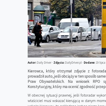
Autor:
Daily Driver ·
Zdjęcia:
DailyDriver.pl ·
Dodane:
19 lipca
Kierowca, który otrzymał zdjęcie z fotora
prowadził auto, jeśli obciąży w ten sposób same
Praw Obywatelskich. Na wniosek RPO sp
Konstytucyjny, który ma ocenić zgodność przep
W obecnej sytuacji prawnej, jeśli fotoradar wyko
właściciel musi wskazać kierującą w danym momen