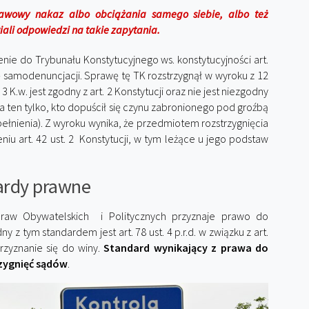
stawowy nakaz albo obciążania samego siebie, albo też
ali odpowiedzi na takie zapytania.
nie do Trybunału Konstytucyjnego ws. konstytucyjności art.
ę samodenuncjacji. Sprawę tę TK rozstrzygnął w wyroku z 12
 3 K.w. jest zgodny z art. 2 Konstytucji oraz nie jest niezgodny
ega ten tylko, kto dopuścił się czynu zabronionego pod groźbą
ełnienia). Z wyroku wynika, że przedmiotem rozstrzygnięcia
iu art. 42 ust. 2 Konstytucji, w tym leżące u jego podstaw
ardy prawne
 Praw Obywatelskich i Politycznych przyznaje prawo do
z tym standardem jest art. 78 ust. 4 p.r.d. w związku z art.
przyznanie się do winy.
Standard wynikający z prawa do
rzygnięć sądów
.