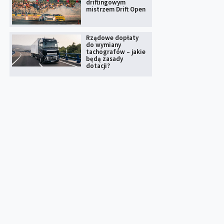
driftingowym
mistrzem Drift Open
Rządowe dopłaty
do wymiany
tachografów – jakie
będą zasady
dotacji?