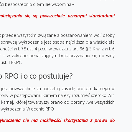
ci bezpośrednio o tym nie wspomina –
obciążania się są powszechnie uznanymi standardami
est przede wszystkim związane z poszanowaniem woli osoby
sprawcą wykroczenia jest osoba najbliższa dla właściciela
ści art. 78 ust. 4 p.r.d. w związku z art. 96 § 3 K.w. z art. 6
y – w zakresie penalizującym brak przyznania się do winy
ust. 1 EKPC.
 RPO i o co postuluje?
jest powszechnie za naczelną zasadę procesu karnego w
ony w postępowaniu karnym należy rozumieć szeroko. Art.
karnej, której towarzyszy prawo do obrony „we wszystkich
o wykroczenia. W ocenie RPO
roczenia nie ma możliwości skorzystania z prawa do