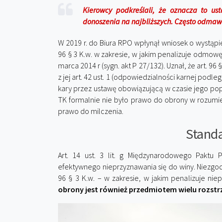
Kierowcy podkreślali, że oznacza to u
donoszenia na najbliższych. Często odmawi
W 2019 r. do Biura RPO wpłynął wniosek o wystąpie
96 § 3 K.w. w zakresie, w jakim penalizuje odmow
marca 2014 r (sygn. akt P 27/132). Uznał, że art. 96 §
z jej art. 42 ust. 1 (odpowiedzialności karnej podl
kary przez ustawę obowiązującą w czasie jego pop
TK formalnie nie było prawo do obrony w rozumien
prawo do milczenia.
Stand
Art. 14 ust. 3 lit. g Międzynarodowego Paktu
efektywnego nieprzyznawania się do winy. Niezgodny 
96 § 3 K.w. – w zakresie, w jakim penalizuje nie
obrony jest również przedmiotem wielu rozst