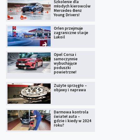
Szkolenie dla
młodych kierowców
Mercedes-Benz
Young Drivers!
Orlen przejmuje
zagraniczne stacje
Lukoil
Opel Corsa i
samoczynnie
wybuchające
poduszki
powietrzne!
Zużyte sprzęgło –
objawy i naprawa
Darmowa kontrola
świateł auta –
gdzie i kiedy w 2024
roku?