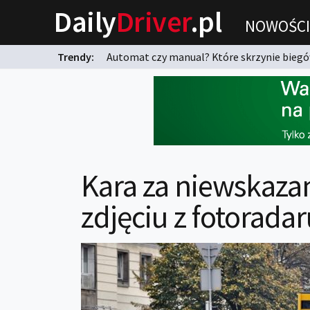
Daily
Driver
.pl
NOWOŚCI
Trendy:
Automat czy manual? Które skrzynie biegów
karnych?
Kara za niewskaza
zdjęciu z fotorada