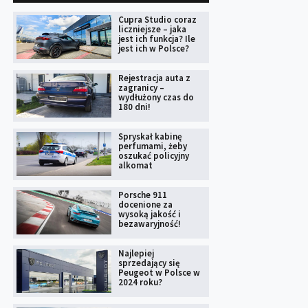
Cupra Studio coraz
liczniejsze – jaka
jest ich funkcja? Ile
jest ich w Polsce?
Rejestracja auta z
zagranicy –
wydłużony czas do
180 dni!
Spryskał kabinę
perfumami, żeby
oszukać policyjny
alkomat
Porsche 911
docenione za
wysoką jakość i
bezawaryjność!
Najlepiej
sprzedający się
Peugeot w Polsce w
2024 roku?