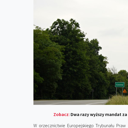
Zobacz:
Dwa razy wyższy mandat za z
W orzecznictwie Europejskiego Trybunału Praw C