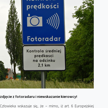
djęcie z fotoradaru i niewskazanie kierowcy!
złowieka wskazuje się, że – mimo, iż art. 6 Europejskiej