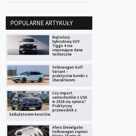
POPULARNE ARTYKUŁY
Najtańszy
hybrydowy SUV
Tiggo 4 ma
imponujące dane
techniczne
Volkswagen Golf
Variant –
praktyczne kombi z
charakterem
Czy import
samochodów z USA
w 2026 się opłaca?
Praktyczny
przewodnik z
kalkulatorem kosztów
Afera Dieselgate:
Volkswagen zapłaci
blisko 74 mln zł