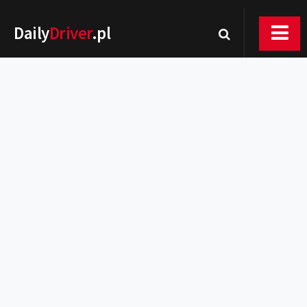
Daily
Driver
.pl
Nowości
Premiery
Rynek
Drogi
Zmiany w prawie
Wydarzenia
MOTORsport
Testy
Porady
Zakup i eksploatacja