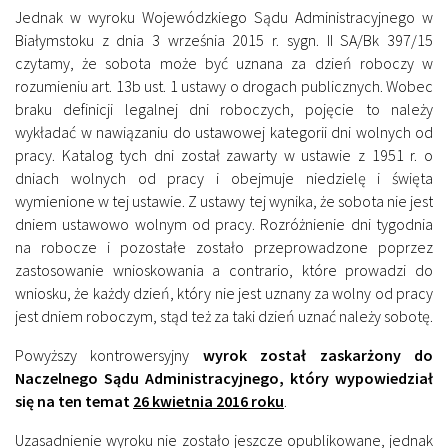
Jednak w wyroku Wojewódzkiego Sądu Administracyjnego w
Białymstoku z dnia 3 września 2015 r. sygn. II SA/Bk 397/15
czytamy, że sobota może być uznana za dzień roboczy w
rozumieniu art. 13b ust. 1 ustawy o drogach publicznych. Wobec
braku definicji legalnej dni roboczych, pojęcie to należy
wykładać w nawiązaniu do ustawowej kategorii dni wolnych od
pracy. Katalog tych dni został zawarty w ustawie z 1951 r. o
dniach wolnych od pracy i obejmuje niedzielę i święta
wymienione w tej ustawie. Z ustawy tej wynika, że sobota nie jest
dniem ustawowo wolnym od pracy. Rozróżnienie dni tygodnia
na robocze i pozostałe zostało przeprowadzone poprzez
zastosowanie wnioskowania a contrario, które prowadzi do
wniosku, że każdy dzień, który nie jest uznany za wolny od pracy
jest dniem roboczym, stąd też za taki dzień uznać należy sobotę.
Powyższy kontrowersyjny
wyrok został zaskarżony do
Naczelnego Sądu Administracyjnego, który wypowiedział
się na ten temat
26 kwietnia 2016 roku
.
Uzasadnienie wyroku nie zostało jeszcze opublikowane, jednak