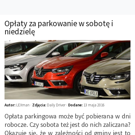
Technika
Prawo
Opłaty za parkowanie w sobotę i
Technika jazdy
niedzielę
Oświetlenie
Kalkulatory
Przelicznik mocy
Auto z niemiec
Galerie
Autor:
LEXman ·
Zdjęcia:
Daily Driver ·
Dodane:
13 maja 2016
Opłata parkingowa może być pobierana w dni
robocze. Czy sobota też jest do nich zaliczana?
Okazuje się, że w zależności od gminy jest to