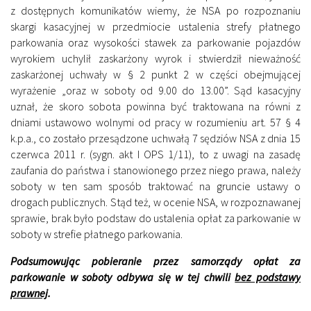
z dostępnych komunikatów wiemy, że NSA po rozpoznaniu
skargi kasacyjnej w przedmiocie ustalenia strefy płatnego
parkowania oraz wysokości stawek za parkowanie pojazdów
wyrokiem uchylił zaskarżony wyrok i stwierdził nieważność
zaskarżonej uchwały w § 2 punkt 2 w części obejmującej
wyrażenie „oraz w soboty od 9.00 do 13.00”. Sąd kasacyjny
uznał, że skoro sobota powinna być traktowana na równi z
dniami ustawowo wolnymi od pracy w rozumieniu art. 57 § 4
k.p.a., co zostało przesądzone uchwałą 7 sędziów NSA z dnia 15
czerwca 2011 r. (sygn. akt I OPS 1/11), to z uwagi na zasadę
zaufania do państwa i stanowionego przez niego prawa, należy
soboty w ten sam sposób traktować na gruncie ustawy o
drogach publicznych. Stąd też, w ocenie NSA, w rozpoznawanej
sprawie, brak było podstaw do ustalenia opłat za parkowanie w
soboty w strefie płatnego parkowania.
Podsumowując pobieranie przez samorządy opłat za
parkowanie w soboty odbywa się w tej chwili
bez podstawy
prawnej
.