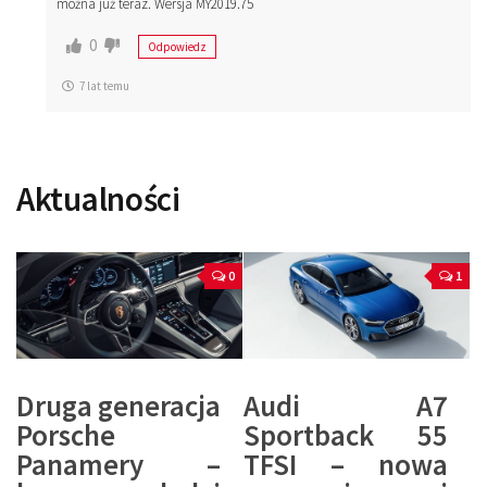
można już teraz. Wersja MY2019.75
0
Odpowiedz
7 lat temu
Aktualności
0
1
Druga generacja
Audi A7
Porsche
Sportback 55
Panamery –
TFSI – nowa