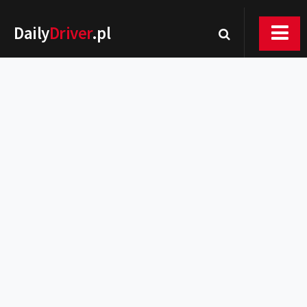
Daily
Driver
.pl
Nowości
Premiery
Rynek
Drogi
Zmiany w prawie
Wydarzenia
MOTORsport
Testy
Porady
Zakup i eksploatacja