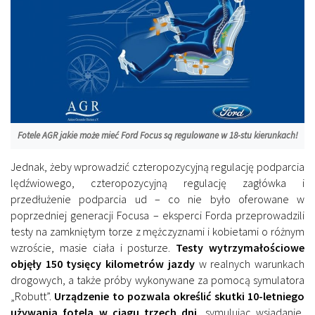
Fotele AGR jakie może mieć Ford Focus są regulowane w 18-stu kierunkach!
Jednak, żeby wprowadzić czteropozycyjną regulację podparcia
lędźwiowego, czteropozycyjną regulację zagłówka i
przedłużenie podparcia ud – co nie było oferowane w
poprzedniej generacji Focusa – eksperci Forda przeprowadzili
testy na zamkniętym torze z mężczyznami i kobietami o różnym
wzroście, masie ciała i posturze.
Testy wytrzymałościowe
objęły 150 tysięcy kilometrów jazdy
w realnych warunkach
drogowych, a także próby wykonywane za pomocą symulatora
„Robutt”.
Urządzenie to pozwala określić skutki 10-letniego
używania fotela w ciągu trzech dni
, symulując wsiadanie,