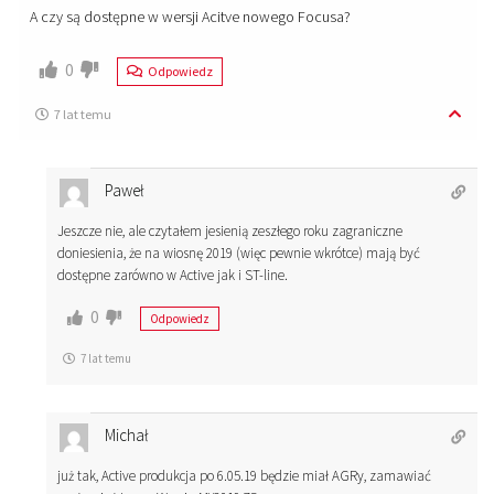
A czy są dostępne w wersji Acitve nowego Focusa?
0
Odpowiedz
7 lat temu
Paweł
Jeszcze nie, ale czytałem jesienią zeszłego roku zagraniczne
doniesienia, że na wiosnę 2019 (więc pewnie wkrótce) mają być
dostępne zarówno w Active jak i ST-line.
0
Odpowiedz
7 lat temu
Michał
już tak, Active produkcja po 6.05.19 będzie miał AGRy, zamawiać