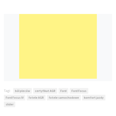
Tagi:
ból pleców
certyfikat AGR
Ford
Ford Focus
Ford Focus IV
fotele AGR
fotele samochodowe
komfort jazdy
slider