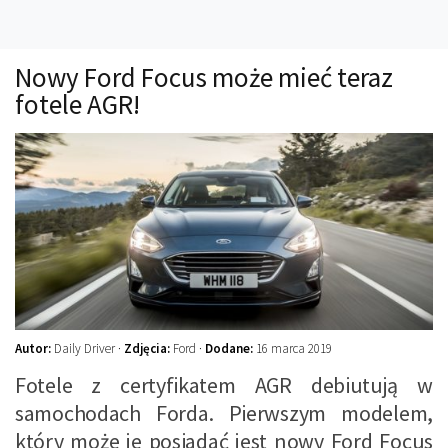
Technika
Prawo
Nowy Ford Focus może mieć teraz
Technika jazdy
fotele AGR!
Oświetlenie
Kalkulatory
Przelicznik mocy
Auto z niemiec
Galerie
Autor:
Daily Driver ·
Zdjęcia:
Ford ·
Dodane:
16 marca 2019
Fotele z certyfikatem AGR debiutują w
samochodach Forda. Pierwszym modelem,
który może je posiadać jest nowy Ford Focus