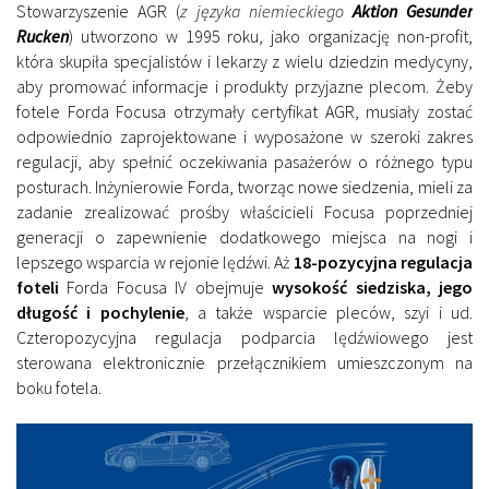
Stowarzyszenie AGR (
z języka niemieckiego
Aktion Gesunder
Rucken
) utworzono w 1995 roku, jako organizację non-profit,
która skupiła specjalistów i lekarzy z wielu dziedzin medycyny,
aby promować informacje i produkty przyjazne plecom. Żeby
fotele Forda Focusa otrzymały certyfikat AGR, musiały zostać
odpowiednio zaprojektowane i wyposażone w szeroki zakres
regulacji, aby spełnić oczekiwania pasażerów o różnego typu
posturach. Inżynierowie Forda, tworząc nowe siedzenia, mieli za
zadanie zrealizować prośby właścicieli Focusa poprzedniej
generacji o zapewnienie dodatkowego miejsca na nogi i
lepszego wsparcia w rejonie lędźwi. Aż
18-pozycyjna regulacja
foteli
Forda Focusa IV obejmuje
wysokość siedziska, jego
długość i pochylenie
, a także wsparcie pleców, szyi i ud.
Czteropozycyjna regulacja podparcia lędźwiowego jest
sterowana elektronicznie przełącznikiem umieszczonym na
boku fotela.