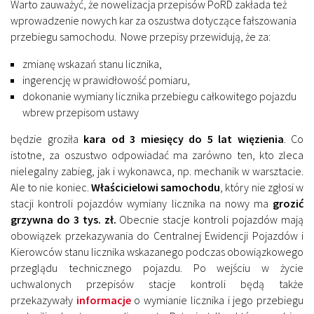
Warto zauważyć, że nowelizacja przepisów PoRD zakłada też
wprowadzenie nowych kar za oszustwa dotyczące fałszowania
przebiegu samochodu. Nowe przepisy przewidują, że za:
zmianę wskazań stanu licznika,
ingerencję w prawidłowość pomiaru,
dokonanie wymiany licznika przebiegu całkowitego pojazdu
wbrew przepisom ustawy
będzie groziła
kara od 3 miesięcy do 5 lat więzienia
. Co
istotne, za oszustwo odpowiadać ma zarówno ten, kto zleca
nielegalny zabieg, jak i wykonawca, np. mechanik w warsztacie.
Ale to nie koniec.
Właścicielowi samochodu
, który nie zgłosi w
stacji kontroli pojazdów wymiany licznika na nowy ma
grozić
grzywna do 3 tys. zł.
Obecnie stacje kontroli pojazdów mają
obowiązek przekazywania do Centralnej Ewidencji Pojazdów i
Kierowców stanu licznika wskazanego podczas obowiązkowego
przeglądu technicznego pojazdu. Po wejściu w życie
uchwalonych przepisów stacje kontroli będą także
przekazywały
informacje
o wymianie licznika i jego przebiegu