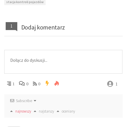
stacja kontroli pojazdów
1
Dodaj komentarz
1
1
0
0
Subscribe
najnowszy
najstarszy
oceniany