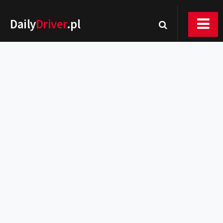
Daily
Driver
.pl
Nowości
Premiery
Rynek
Drogi
Zmiany w prawie
Wydarzenia
MOTORsport
Testy
Porady
Zakup i eksploatacja