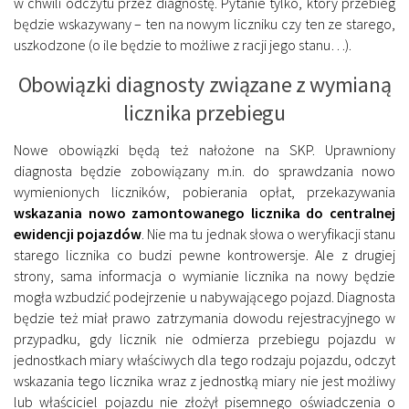
w chwili odczytu przez diagnostę. Pytanie tylko, który przebieg
będzie wskazywany – ten na nowym liczniku czy ten ze starego,
uszkodzone (o ile będzie to możliwe z racji jego stanu…).
Obowiązki diagnosty związane z wymianą
licznika przebiegu
Nowe obowiązki będą też nałożone na SKP. Uprawniony
diagnosta będzie zobowiązany m.in. do sprawdzania nowo
wymienionych liczników, pobierania opłat, przekazywania
wskazania nowo zamontowanego licznika do centralnej
ewidencji pojazdów
. Nie ma tu jednak słowa o weryfikacji stanu
starego licznika co budzi pewne kontrowersje. Ale z drugiej
strony, sama informacja o wymianie licznika na nowy będzie
mogła wzbudzić podejrzenie u nabywającego pojazd. Diagnosta
będzie też miał prawo zatrzymania dowodu rejestracyjnego w
przypadku, gdy licznik nie odmierza przebiegu pojazdu w
jednostkach miary właściwych dla tego rodzaju pojazdu, odczyt
wskazania tego licznika wraz z jednostką miary nie jest możliwy
lub właściciel pojazdu nie złożył pisemnego oświadczenia o