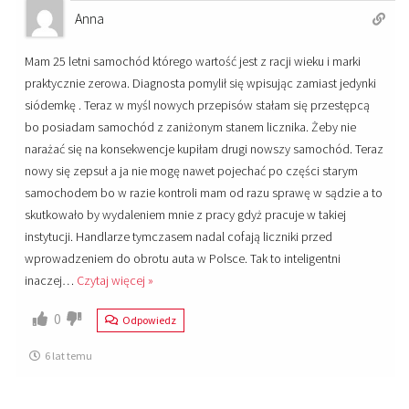
Anna
Mam 25 letni samochód którego wartość jest z racji wieku i marki
praktycznie zerowa. Diagnosta pomylił się wpisując zamiast jedynki
siódemkę . Teraz w myśl nowych przepisów stałam się przestępcą
bo posiadam samochód z zaniżonym stanem licznika. Żeby nie
narażać się na konsekwencje kupiłam drugi nowszy samochód. Teraz
nowy się zepsuł a ja nie mogę nawet pojechać po części starym
samochodem bo w razie kontroli mam od razu sprawę w sądzie a to
skutkowało by wydaleniem mnie z pracy gdyż pracuje w takiej
instytucji. Handlarze tymczasem nadal cofają liczniki przed
wprowadzeniem do obrotu auta w Polsce. Tak to inteligentni
inaczej
…
Czytaj więcej »
0
Odpowiedz
6 lat temu