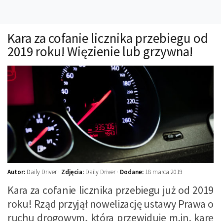
Technika
Prawo
Kara za cofanie licznika przebiegu od
Technika jazdy
2019 roku! Więzienie lub grzywna!
Oświetlenie
Kalkulatory
Przelicznik mocy
Auto z niemiec
Galerie
Autor:
Daily Driver ·
Zdjęcia:
Daily Driver ·
Dodane:
18 marca 2019
Kara za cofanie licznika przebiegu już od 2019
roku! Rząd przyjął nowelizację ustawy Prawa o
ruchu drogowym, która przewiduje m.in. karę