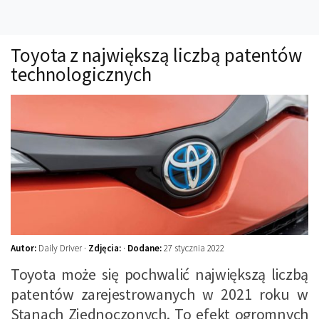
Technika
Prawo
Toyota z największą liczbą patentów
Technika jazdy
technologicznych
Oświetlenie
Kalkulatory
Przelicznik mocy
Auto z niemiec
Galerie
Autor:
Daily Driver ·
Zdjęcia:
·
Dodane:
27 stycznia 2022
Toyota może się pochwalić największą liczbą
patentów zarejestrowanych w 2021 roku w
Stanach Zjednoczonych. To efekt ogromnych