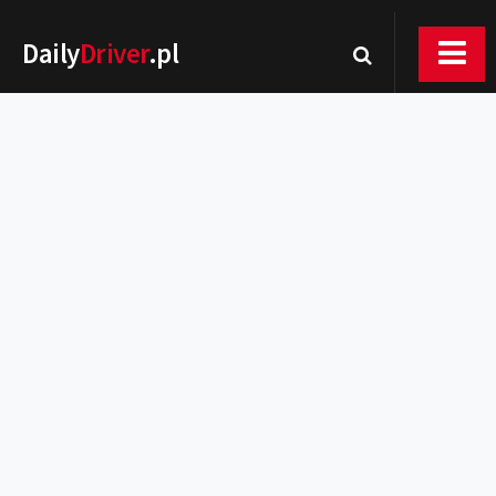
Daily
Driver
.pl
Nowości
Premiery
Rynek
Drogi
Zmiany w prawie
Wydarzenia
MOTORsport
Testy
Porady
Zakup i eksploatacja