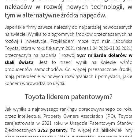
nakładów w rozwój nowych technologii, w
tym w alternatywne źródła napędów.
Japońskie firmy zawsze należały do najbardziej nowoczesnych
na świecie. Wynika to z ogromnych środków przeznaczanych na
rozówj i inwestycje. Przykładem może być m.in. japońska
Toyota, która w roku fiskalnym 2021 (okres 1.04.2020-31.03.2021)
przeznaczyła na badania i rozwój
9,87 miliarda dolarów w
skali świata
. Jest to trzeci wynik na świecie wśród
producentów samochodów. Co więcej przeznaczone środki,
mają przełożenie w nowych rozwiązaniach i pomysłach, jakie
koncern wprowadza do użytku.
Toyota liderem patentowym?
Jak wynika z najnowszego rankingu opracowywanego co roku
przez Intellectual Property Owners Association (IPO), Toyota
zarejestrowała w 2021 roku w Urzędzie Patentowym Stanów
Zjednoczonych
2753 patent
y. To więcej niż jakikolwiek inny
producent samochodów. Wiele z patentów dotyczyło badań