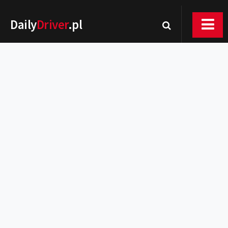
Daily
Driver
.pl
Nowości
Premiery
Rynek
Drogi
Zmiany w prawie
Wydarzenia
MOTORsport
Testy
Porady
Zakup i eksploatacja