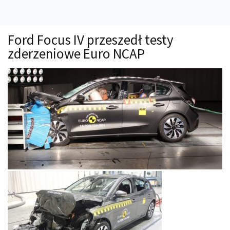
Technika
Prawo
Ford Focus IV przeszedł testy
Technika jazdy
zderzeniowe Euro NCAP
Oświetlenie
Kalkulatory
Przelicznik mocy
Auto z niemiec
Galerie