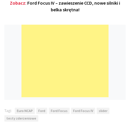
Zobacz:
Ford Focus IV – zawieszenie CCD, nowe silniki i
belka skrętna!
Tagi:
Euro NCAP
Ford
Ford Focus
Ford Focus IV
slider
testy zderzeniowe