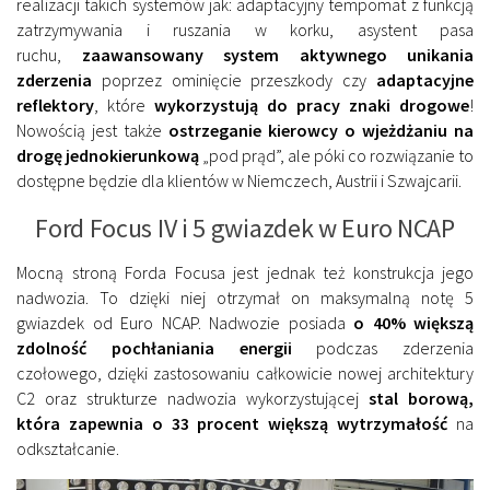
realizacji takich systemów jak: adaptacyjny tempomat z funkcją
zatrzymywania i ruszania w korku, asystent pasa
ruchu,
zaawansowany system aktywnego unikania
zderzenia
poprzez ominięcie przeszkody czy
adaptacyjne
reflektory
, które
wykorzystują do pracy znaki drogowe
!
Nowością jest także
ostrzeganie kierowcy o wjeżdżaniu na
drogę jednokierunkową
„pod prąd”, ale póki co rozwiązanie to
dostępne będzie dla klientów w Niemczech, Austrii i Szwajcarii.
Ford Focus IV i 5 gwiazdek w Euro NCAP
Mocną stroną Forda Focusa jest jednak też konstrukcja jego
nadwozia. To dzięki niej otrzymał on maksymalną notę 5
gwiazdek od Euro NCAP. Nadwozie posiada
o 40% większą
zdolność pochłaniania energii
podczas zderzenia
czołowego, dzięki zastosowaniu całkowicie nowej architektury
C2 oraz strukturze nadwozia wykorzystującej
stal borową,
która zapewnia o 33 procent większą wytrzymałość
na
odkształcanie.