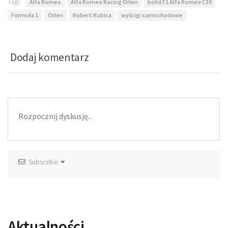
Tagi:
Alfa Romeo
Alfa Romeo Racing Orlen
bolid F1 Alfa Romeo C39
Formuła 1
Orlen
Robert Kubica
wyścigi samochodowe
Dodaj komentarz
Subscribe
Aktualności