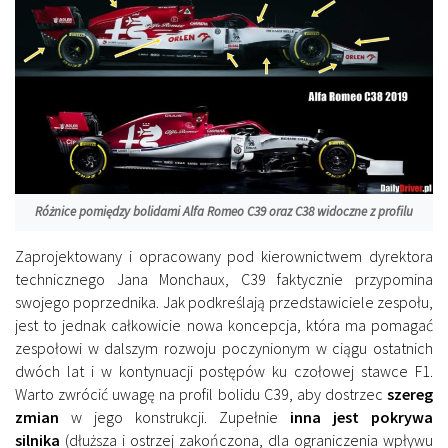
Różnice pomiędzy bolidami Alfa Romeo C39 oraz C38 widoczne z profilu
Zaprojektowany i opracowany pod kierownictwem dyrektora
technicznego Jana Monchaux, C39 faktycznie przypomina
swojego poprzednika. Jak podkreślają przedstawiciele zespołu,
jest to jednak całkowicie nowa koncepcja, która ma pomagać
zespołowi w dalszym rozwoju poczynionym w ciągu ostatnich
dwóch lat i w kontynuacji postępów ku czołowej stawce F1.
Warto zwrócić uwagę na profil bolidu C39, aby dostrzec
szereg
zmian
w jego konstrukcji. Zupełnie
inna jest pokrywa
silnika
(dłuższa i ostrzej zakończona, dla ograniczenia wpływu