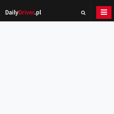
Daily
Driver
.pl
Nowości
Premiery
Rynek
Drogi
Zmiany w prawie
Wydarzenia
MOTORsport
Testy
Porady
Zakup i eksploatacja