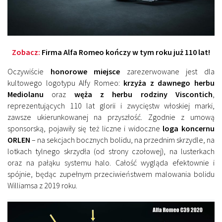
Zobacz:
Firma Alfa Romeo kończy w tym roku już 110 lat!
Oczywiście
honorowe miejsce
zarezerwowane jest dla
kultowego logotypu Alfy Romeo:
krzyża z dawnego herbu
Mediolanu
oraz
węża z herbu rodziny Viscontich
,
reprezentujących 110 lat glorii i zwycięstw włoskiej marki,
zawsze ukierunkowanej na przyszłość. Zgodnie z umową
sponsorską, pojawiły się też liczne i widoczne
loga koncernu
ORLEN
– na sekcjach bocznych bolidu, na przednim skrzydle, na
lotkach tylnego skrzydła (od strony czołowej), na lusterkach
oraz na pałąku systemu halo. Całość wygląda efektownie i
spójnie, będąc zupełnym przeciwieństwem malowania bolidu
Williamsa z 2019 roku.