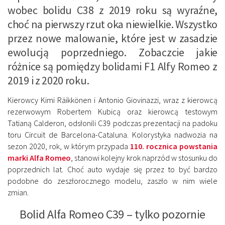
wobec bolidu C38 z 2019 roku są wyraźne,
choć na pierwszy rzut oka niewielkie. Wszystko
przez nowe malowanie, które jest w zasadzie
ewolucją poprzedniego. Zobaczcie jakie
różnice są pomiędzy bolidami F1 Alfy Romeo z
2019 i z 2020 roku.
Kierowcy Kimi Räikkönen i Antonio Giovinazzi, wraz z kierowcą
rezerwowym Robertem Kubicą oraz kierowcą testowym
Tatianą Calderon, odsłonili C39 podczas prezentacji na padoku
toru Circuit de Barcelona-Cataluna. Kolorystyka nadwozia na
sezon 2020, rok, w którym przypada
110. rocznica powstania
marki Alfa Romeo
, stanowi kolejny krok naprzód w stosunku do
poprzednich lat. Choć auto wydaje się przez to być bardzo
podobne do zeszłorocznego modelu, zaszło w nim wiele
zmian.
Bolid Alfa Romeo C39 – tylko pozornie