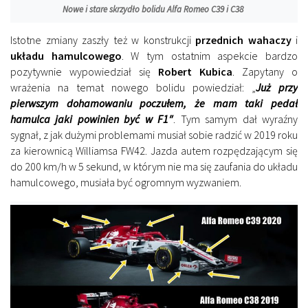
Nowe i stare skrzydło bolidu Alfa Romeo C39 i C38
Istotne zmiany zaszły też w konstrukcji
przednich wahaczy
i
układu hamulcowego
. W tym ostatnim aspekcie bardzo
pozytywnie wypowiedział się
Robert Kubica
. Zapytany o
wrażenia na temat nowego bolidu powiedział: „
Już przy
pierwszym dohamowaniu poczułem, że mam taki pedał
hamulca jaki powinien być w F1″
. Tym samym dał wyraźny
sygnał, z jak dużymi problemami musiał sobie radzić w 2019 roku
za kierownicą Williamsa FW42. Jazda autem rozpędzającym się
do 200 km/h w 5 sekund, w którym nie ma się zaufania do układu
hamulcowego, musiała być ogromnym wyzwaniem.