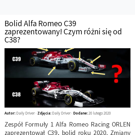
Technika
Prawo
Bolid Alfa Romeo C39
Technika jazdy
zaprezentowany! Czym różni się od
Oświetlenie
C38?
Kalkulatory
Przelicznik mocy
Auto z niemiec
Galerie
Autor:
Daily Driver ·
Zdjęcia:
Daily Driver ·
Dodane:
20 lutego 2020
Zespół Formuły 1 Alfa Romeo Racing ORLEN
zaprezentował C39, bolid roku 2020. Zmiany