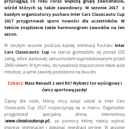
przyciągają co roku coraz większą grupę zawodników,
wśród których są także zawodowcy. W sezonie 2017 z
każdym organizatorzy pucharu Inter Cars Classicauto Cup
2017 przygotowali sporo nowości dla uczestników. W
tekście znajdziecie także harmonogram zawodów na ten
sezon.
W zeszłym sezonie podczas każdej eliminacji Pucharu
Inter
Cars Classicauto Cup
na starcie gromadziło się ponad 150
załóg, które startowały samochodami wyprodukowanymi przed
2000 rokiem. W tym roku, do rywalizacji dopuszczono także auta
młodsze, a same zawody podzielono na dwa dni.
Zobacz:
Masz Renault z serii RS? Wybierz tor wyścigowy i
ćwicz sportową jazdę!
Zapisy dla osób, którzy chcą wziąć udział w Inter Cars
Classicauto Cup 2017 rozpoczynają się w marcu. Organizator
przygotował specjalną stronę internetową
(
www.classicautocup.pl
), za pomocą której należy wybrać
imprezę (eliminacje) i dokonać rejestracji on-line. W sezonie