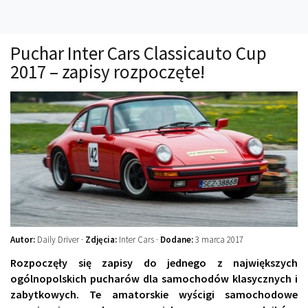
Technika
Prawo
Puchar Inter Cars Classicauto Cup
Technika jazdy
2017 – zapisy rozpoczęte!
Oświetlenie
Kalkulatory
Przelicznik mocy
Auto z niemiec
Galerie
Autor:
Daily Driver ·
Zdjęcia:
Inter Cars ·
Dodane:
3 marca 2017
Rozpoczęły się zapisy do jednego z największych
ogólnopolskich pucharów dla samochodów klasycznych i
zabytkowych. Te amatorskie wyścigi samochodowe