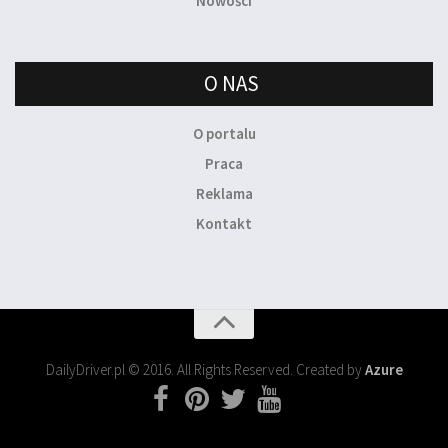
Nowości
O NAS
O portalu
Praca
Reklama
Kontakt
DailyDriver.pl © 2016. All Rights Reserved. Created by
Azure