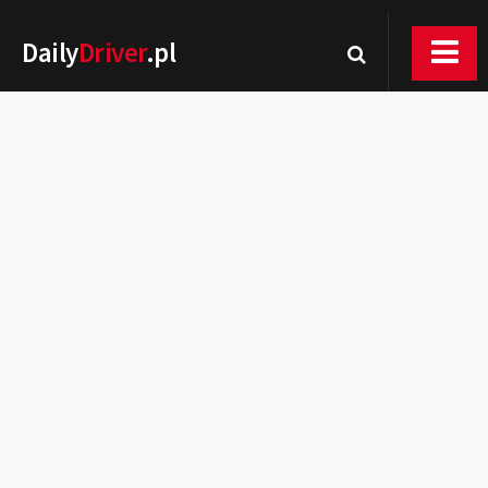
Daily
Driver
.pl
Nowości
Premiery
Rynek
Drogi
Zmiany w prawie
Wydarzenia
MOTORsport
Testy
Porady
Zakup i eksploatacja