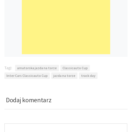
Tagi:
amatorska jazda na torze
Classicauto Cup
Inter Cars Classicauto Cup
jazda na torze
track day
Dodaj komentarz