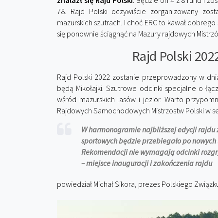
znalazł się Rajd Polski
. Będzie on 4 z 8 rund i z
78. Rajd Polski oczywiście zorganizowany zost
mazurskich szutrach. I choć ERC to kawał dobrego ś
się ponownie ściągnąć na Mazury rajdowych Mistrz
Rajd Polski 2022
Rajd Polski 2022 zostanie przeprowadzony w dni
będą Mikołajki. Szutrowe odcinki specjalne o łą
wśród mazurskich lasów i jezior. Warto przypomn
Rajdowych Samochodowych Mistrzostw Polski w se
W harmonogramie najbliższej edycji rajdu z
sportowych będzie przebiegało po nowych l
Rekomendacji nie wymagają odcinki rozgryw
– miejsce inauguracji i zakończenia rajdu
powiedział Michał Sikora, prezes Polskiego Związ