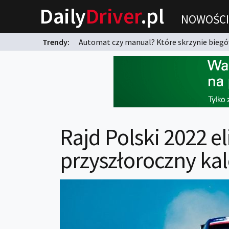
Daily
Driver
.pl
NOWOŚCI
Trendy:
Automat czy manual? Które skrzynie biegów
karnych?
Rajd Polski 2022 e
przyszłoroczny ka