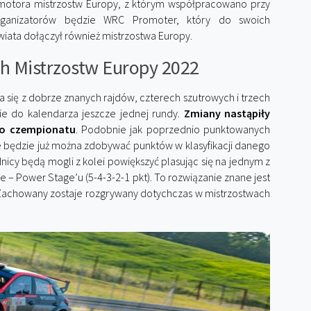
omotora mistrzostw Europy, z którym współpracowano przy
rganizatorów będzie WRC Promoter, który do swoich
iata dołączył również mistrzostwa Europy.
h Mistrzostw Europy 2022
 się z dobrze znanych rajdów, czterech szutrowych i trzech
ie do kalendarza jeszcze jednej rundy.
Zmiany nastąpiły
go czempionatu
. Podobnie jak poprzednio punktowanych
nie będzie już można zdobywać punktów w klasyfikacji danego
icy będą mogli z kolei powiększyć plasując się na jednym z
e – Power Stage’u (5-4-3-2-1 pkt). To rozwiązanie znane jest
i. Zachowany zostaje rozgrywany dotychczas w mistrzostwach