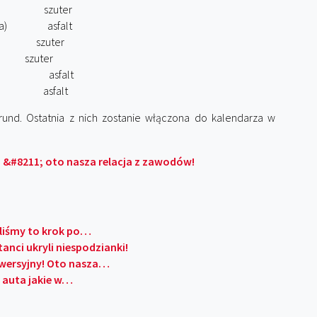
alia) szuter
zpania) asfalt
ki szuter
szuter
łochy) asfalt
Zlin asfalt
rund. Ostatnia z nich zostanie włączona do kalendarza w
 &#8211; oto nasza relacja z zawodów!
iliśmy to krok po…
nci ukryli niespodzianki!
rowersyjny! Oto nasza…
 auta jakie w…