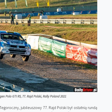
en Polo GTI R5, 77. Rajd Polski, Rally Poland 2021
egoroczny, jubileuszowy 77. Rajd Polski był ostatnią rundą