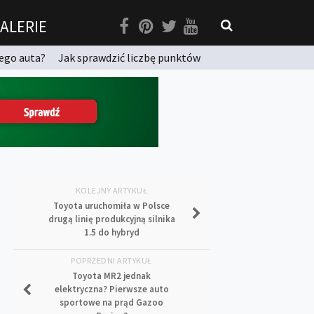
ALERIE
ego auta?
Jak sprawdzić liczbę punktów
KOLEJNY ARTYKUŁ
Toyota uruchomiła w Polsce
drugą linię produkcyjną silnika
1.5 do hybryd
POPRZEDNI ARTYKUŁ
Toyota MR2 jednak
elektryczna? Pierwsze auto
sportowe na prąd Gazoo