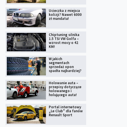
Ucieczka z miejsca
kolizji? Nawet 6000
zł mandatu!
Chiptuning silnika
1.5 TSI VW Golfa –
wzrost mocy o 42
KM!
W jakich
segmentach
sprzedaż opon
spadła najbardziej?
Holowanie auta –
przepisy dotyczące
holowanego i
holującego auta!
Portal internetowy
„Le Club” dla fanów
Renault Sport