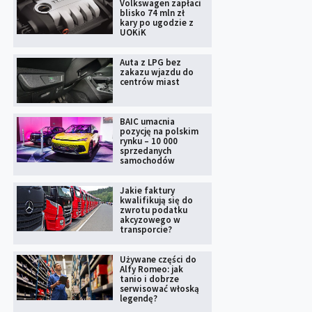
Volkswagen zapłaci
blisko 74 mln zł
kary po ugodzie z
UOKiK
Auta z LPG bez
zakazu wjazdu do
centrów miast
BAIC umacnia
pozycję na polskim
rynku – 10 000
sprzedanych
samochodów
Jakie faktury
kwalifikują się do
zwrotu podatku
akcyzowego w
transporcie?
Używane części do
Alfy Romeo: jak
tanio i dobrze
serwisować włoską
legendę?