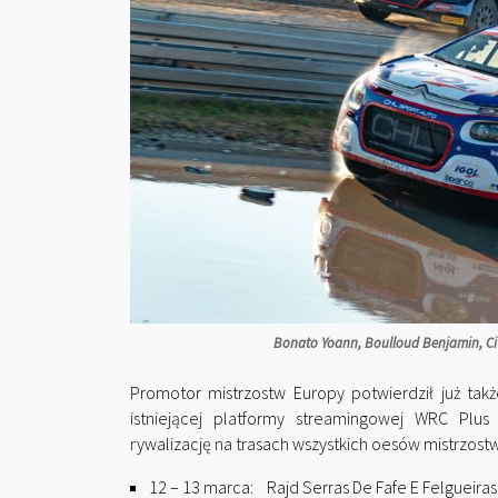
Bonato Yoann, Boulloud Benjamin, Citr
Promotor mistrzostw Europy potwierdził już tak
istniejącej platformy streamingowej WRC Plus 
rywalizację na trasach wszystkich oesów mistrzostw
12 – 13 marca: Rajd Serras De Fafe E Felgueiras