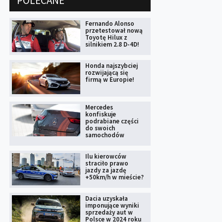
POLECANE
Fernando Alonso
przetestował nową
Toyotę Hilux z
silnikiem 2.8 D-4D!
Honda najszybciej
rozwijającą się
firmą w Europie!
Mercedes
konfiskuje
podrabiane części
do swoich
samochodów
Ilu kierowców
straciło prawo
jazdy za jazdę
+50km/h w mieście?
Dacia uzyskała
imponujące wyniki
sprzedaży aut w
Polsce w 2024 roku