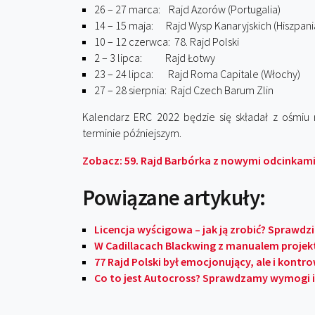
26 – 27 marca: Rajd Azorów (Portug
14 – 15 maja: Rajd Wysp Kanaryjskich (His
10 – 12 czerwca: 78. Rajd Pols
2 – 3 lipca: Rajd Łotwy 
23 – 24 lipca: Rajd Roma Capitale (W
27 – 28 sierpnia: Rajd Czech Barum 
Kalendarz ERC 2022 będzie się składał z ośmiu 
terminie późniejszym.
Zobacz: 59. Rajd Barbórka z nowymi odcinkami
Powiązane artykuły:
Licencja wyścigowa – jak ją zrobić? Sprawdz
W Cadillacach Blackwing z manualem projekta
77 Rajd Polski był emocjonujący, ale i kont
Co to jest Autocross? Sprawdzamy wymogi i