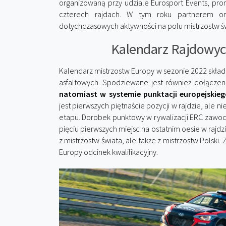
organizowaną przy udziale Eurosport Events, pr
czterech rajdach. W tym roku partnerem o
dotychczasowych aktywności na polu mistrzostw św
Kalendarz Rajdowyc
Kalendarz mistrzostw Europy w sezonie 2022 składa
asfaltowych. Spodziewane jest również dołączen
natomiast w systemie punktacji europejskie
jest pierwszych piętnaście pozycji w rajdzie, ale 
etapu. Dorobek punktowy w rywalizacji ERC zawodn
pięciu pierwszych miejsc na ostatnim oesie w rajdzi
z mistrzostw świata, ale także z mistrzostw Polsk
Europy odcinek kwalifikacyjny.