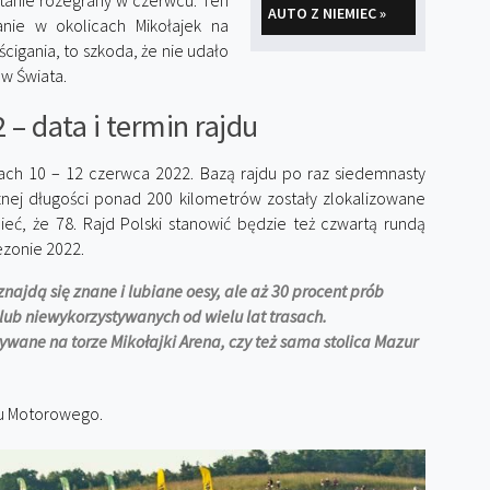
ostanie rozegrany w czerwcu. Ten
AUTO Z NIEMIEC »
anie w okolicach Mikołajek na
cigania, to szkoda, że nie udało
ów Świata.
 – data i termin rajdu
ach 10 – 12 czerwca 2022. Bazą rajdu po raz siedemnasty
cznej długości ponad 200 kilometrów zostały zlokalizowane
ieć, że 78. Rajd Polski stanowić będzie też czwartą rundą
zonie 2022.
najdą się znane i lubiane oesy, ale aż 30 procent prób
ub niewykorzystywanych od wielu lat trasach.
ane na torze Mikołajki Arena, czy też sama stolica Mazur
ku Motorowego.