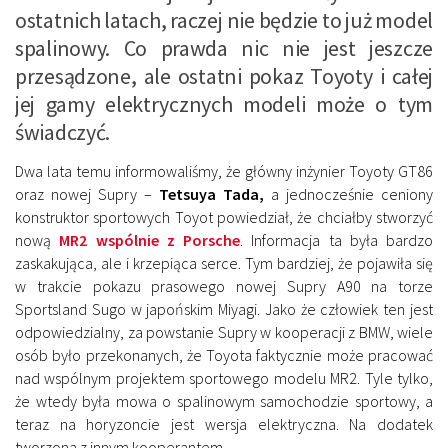
ostatnich latach, raczej nie będzie to już model
spalinowy. Co prawda nic nie jest jeszcze
przesądzone, ale ostatni pokaz Toyoty i całej
jej gamy elektrycznych modeli może o tym
świadczyć.
Dwa lata temu informowaliśmy, że główny inżynier Toyoty GT86
oraz nowej Supry –
Tetsuya Tada,
a jednocześnie ceniony
konstruktor sportowych Toyot powiedział, że chciałby stworzyć
nową
MR2 wspólnie z Porsche
. Informacja ta była bardzo
zaskakująca, ale i krzepiąca serce. Tym bardziej, że pojawiła się
w trakcie pokazu prasowego nowej Supry A90 na torze
Sportsland Sugo w japońskim Miyagi. Jako że człowiek ten jest
odpowiedzialny, za powstanie Supry w kooperacji z BMW, wiele
osób było przekonanych, że Toyota faktycznie może pracować
nad wspólnym projektem sportowego modelu MR2. Tyle tylko,
że wtedy była mowa o spalinowym samochodzie sportowy, a
teraz na horyzoncie jest wersja elektryczna. Na dodatek
tworzona z innym kooperantem.