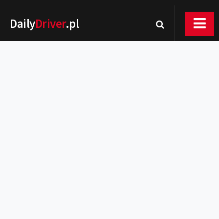
Daily
Driver
.pl
Nowości
Premiery
Rynek
Drogi
Zmiany w prawie
Wydarzenia
MOTORsport
Testy
Porady
Zakup i eksploatacja