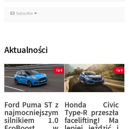
Subscribe
Aktualności
0
0
Ford Puma ST z
Honda Civic
najmocniejszym
Type-R przeszła
silnikiem 1.0
facelifting! Ma
EcoBoost w
lepiej jeździć i