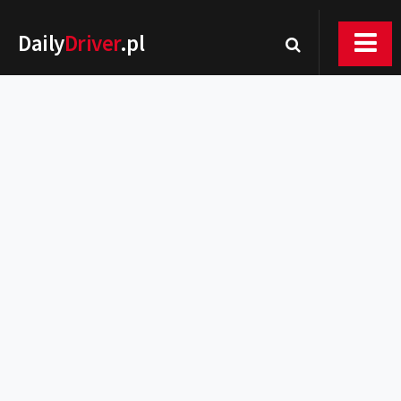
Daily
Driver
.pl
Nowości
Premiery
Rynek
Drogi
Zmiany w prawie
Wydarzenia
MOTORsport
Testy
Porady
Zakup i eksploatacja