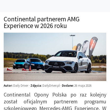
Technika
Prawo
Continental partnerem AMG
Technika jazdy
Experience w 2026 roku
Oświetlenie
Kalkulatory
Przelicznik mocy
Auto z niemiec
Galerie
Autor:
Daily Driver ·
Zdjęcia:
DailyDriver.pl ·
Dodane:
26 maja 2026
Continental Opony Polska po raz kolejny
został oficjalnym partnerem programu
szkoleniowego Mercedes-AMG Experience. W