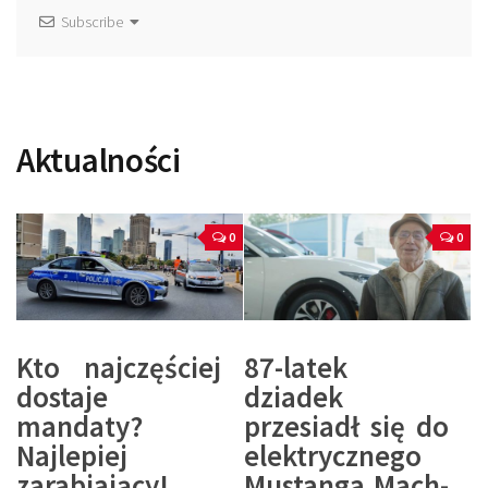
Subscribe
Aktualności
0
0
Kto najczęściej
87-latek
dostaje
dziadek
mandaty?
przesiadł się do
Najlepiej
elektrycznego
zarabiający!
Mustanga Mach-