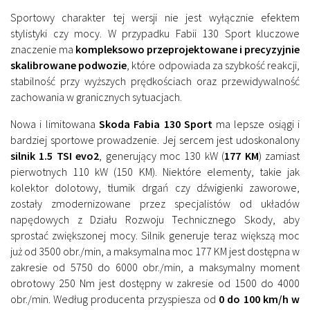
Sportowy charakter tej wersji nie jest wyłącznie efektem
stylistyki czy mocy. W przypadku Fabii 130 Sport kluczowe
znaczenie ma
kompleksowo przeprojektowane i precyzyjnie
skalibrowane podwozie
, które odpowiada za szybkość reakcji,
stabilność przy wyższych prędkościach oraz przewidywalność
zachowania w granicznych sytuacjach.
Nowa i limitowana
Skoda Fabia 130 Sport
ma lepsze osiągi i
bardziej sportowe prowadzenie. Jej sercem jest udoskonalony
silnik 1.5 TSI evo2
, generujący moc 130 kW (
177 KM
) zamiast
pierwotnych 110 kW (150 KM). Niektóre elementy, takie jak
kolektor dolotowy, tłumik drgań czy dźwigienki zaworowe,
zostały zmodernizowane przez specjalistów od układów
napędowych z Działu Rozwoju Technicznego Skody, aby
sprostać zwiększonej mocy. Silnik generuje teraz większą moc
już od 3500 obr./min, a maksymalna moc 177 KM jest dostępna w
zakresie od 5750 do 6000 obr./min, a maksymalny moment
obrotowy 250 Nm jest dostępny w zakresie od 1500 do 4000
obr./min. Według producenta przyspiesza od
0 do 100 km/h w