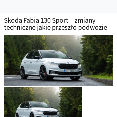
Technika
Prawo
Skoda Fabia 130 Sport – zmiany
Technika jazdy
techniczne jakie przeszło podwozie
Oświetlenie
Kalkulatory
Przelicznik mocy
Auto z niemiec
Galerie