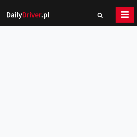
Daily
Driver
.pl
Nowości
Premiery
Rynek
Drogi
Zmiany w prawie
Wydarzenia
MOTORsport
Testy
Porady
Zakup i eksploatacja