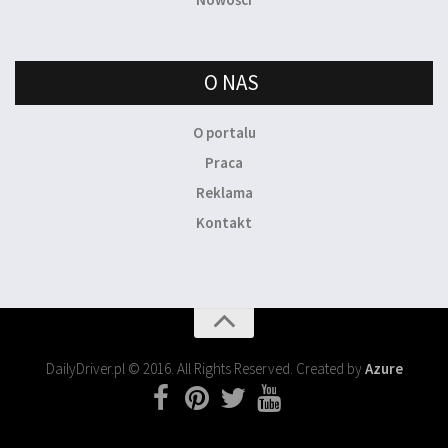
O NAS
O portalu
Praca
Reklama
Kontakt
DailyDriver.pl © 2016. All Rights Reserved. Created by
Azure