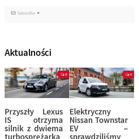
Subscribe
Aktualności
0
0
Przyszły Lexus
Elektryczny
IS otrzyma
Nissan Townstar
silnik z dwiema
EV –
turbosprężarka
sprawdziliśmy