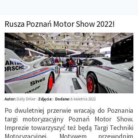
Technika
Prawo
Rusza Poznań Motor Show 2022!
Technika jazdy
Oświetlenie
Kalkulatory
Przelicznik mocy
Auto z niemiec
Galerie
Autor:
Daily Driver ·
Zdjęcia:
·
Dodane:
6 kwietnia 2022
Po dwuletniej przerwie wracają do Poznania
targi motoryzacyjny Poznań Motor Show.
Imprezie towarzyszyć też będą Targi Techniki
Motoryzacyjnej. Motywem przewodnim