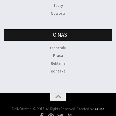
Testy
Nowości
O NAS
O portalu
Praca
Reklama
Kontakt
DailyDriver.pl © 2016. All Rights Reserved. Created by
Azure