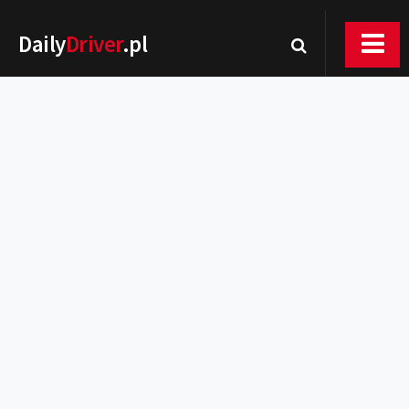
Daily
Driver
.pl
Nowości
Premiery
Rynek
Drogi
Zmiany w prawie
Wydarzenia
MOTORsport
Testy
Porady
Zakup i eksploatacja