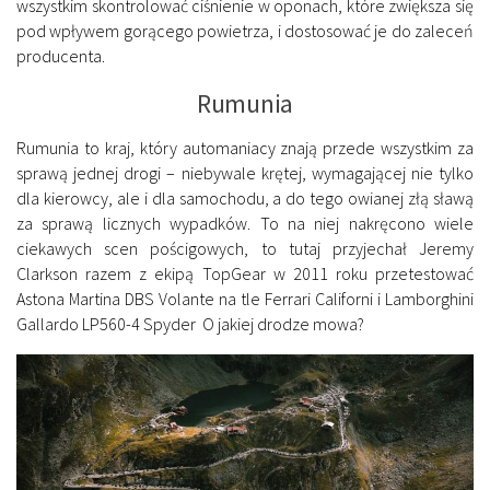
wszystkim skontrolować ciśnienie w oponach, które zwiększa się
pod wpływem gorącego powietrza, i dostosować je do zaleceń
producenta.
Rumunia
Rumunia to kraj, który automaniacy znają przede wszystkim za
sprawą jednej drogi – niebywale krętej, wymagającej nie tylko
dla kierowcy, ale i dla samochodu, a do tego owianej złą sławą
za sprawą licznych wypadków. To na niej nakręcono wiele
ciekawych scen pościgowych, to tutaj przyjechał Jeremy
Clarkson razem z ekipą TopGear w 2011 roku przetestować
Astona Martina DBS Volante na tle Ferrari Californi i Lamborghini
Gallardo LP560-4 Spyder O jakiej drodze mowa?