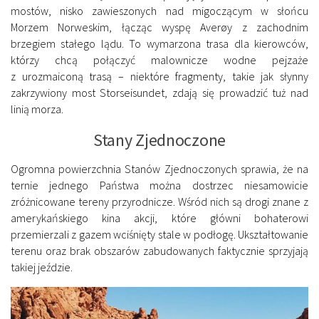
mostów, nisko zawieszonych nad migoczącym w słońcu
Morzem Norweskim, łącząc wyspę Averøy z zachodnim
brzegiem stałego lądu. To wymarzona trasa dla kierowców,
którzy chcą połączyć malownicze wodne pejzaże
z urozmaiconą trasą – niektóre fragmenty, takie jak słynny
zakrzywiony most Storseisundet, zdają się prowadzić tuż nad
linią morza.
Stany Zjednoczone
Ogromna powierzchnia Stanów Zjednoczonych sprawia, że na
ternie jednego Państwa można dostrzec niesamowicie
zróżnicowane tereny przyrodnicze. Wśród nich są drogi znane z
amerykańskiego kina akcji, które główni bohaterowi
przemierzali z gazem wciśnięty stale w podłogę. Ukształtowanie
terenu oraz brak obszarów zabudowanych faktycznie sprzyjają
takiej jeździe.