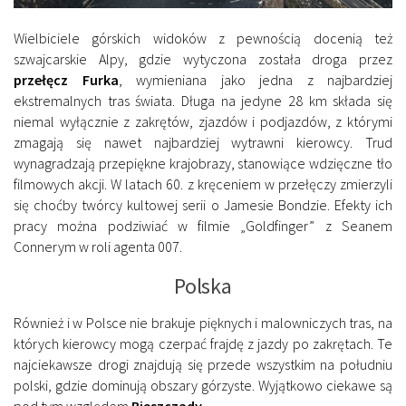
Wielbiciele górskich widoków z pewnością docenią też
szwajcarskie Alpy, gdzie wytyczona została droga przez
przełęcz Furka
, wymieniana jako jedna z najbardziej
ekstremalnych tras świata. Długa na jedyne 28 km składa się
niemal wyłącznie z zakrętów, zjazdów i podjazdów, z którymi
zmagają się nawet najbardziej wytrawni kierowcy. Trud
wynagradzają przepiękne krajobrazy, stanowiące wdzięczne tło
filmowych akcji. W latach 60. z kręceniem w przełęczy zmierzyli
się choćby twórcy kultowej serii o Jamesie Bondzie. Efekty ich
pracy można podziwiać w filmie „Goldfinger” z Seanem
Connerym w roli agenta 007.
Polska
Również i w Polsce nie brakuje pięknych i malowniczych tras, na
których kierowcy mogą czerpać frajdę z jazdy po zakrętach. Te
najciekawsze drogi znajdują się przede wszystkim na południu
polski, gdzie dominują obszary górzyste. Wyjątkowo ciekawe są