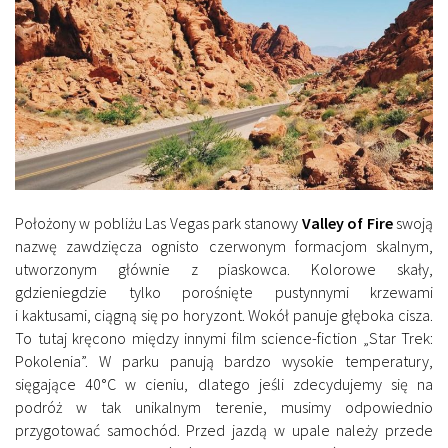
Położony w pobliżu Las Vegas park stanowy
Valley of Fire
swoją
nazwę zawdzięcza ognisto czerwonym formacjom skalnym,
utworzonym głównie z piaskowca. Kolorowe skały,
gdzieniegdzie tylko porośnięte pustynnymi krzewami
i kaktusami, ciągną się po horyzont. Wokół panuje głęboka cisza.
To tutaj kręcono między innymi film science-fiction „Star Trek:
Pokolenia”. W parku panują bardzo wysokie temperatury,
sięgające 40°C w cieniu, dlatego jeśli zdecydujemy się na
podróż w tak unikalnym terenie, musimy odpowiednio
przygotować samochód. Przed jazdą w upale należy przede