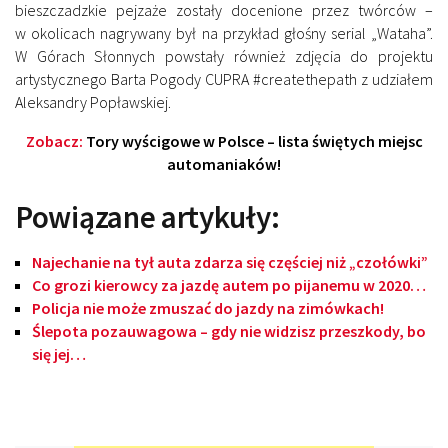
bieszczadzkie pejzaże zostały docenione przez twórców –
w okolicach nagrywany był na przykład głośny serial „Wataha”.
W Górach Słonnych powstały również zdjęcia do projektu
artystycznego Barta Pogody CUPRA #createthepath z udziałem
Aleksandry Popławskiej.
Zobacz:
Tory wyścigowe w Polsce – lista świętych miejsc
automaniaków!
Powiązane artykuły:
Najechanie na tył auta zdarza się częściej niż „czołówki”
Co grozi kierowcy za jazdę autem po pijanemu w 2020…
Policja nie może zmuszać do jazdy na zimówkach!
Ślepota pozauwagowa – gdy nie widzisz przeszkody, bo
się jej…