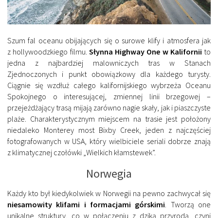
Szum fal oceanu obijających się o surowe klify i atmosfera jak
z hollywoodzkiego filmu.
Słynna Highway One w Kalifornii
to
jedna z najbardziej malowniczych tras w Stanach
Zjednoczonych i punkt obowiązkowy dla każdego turysty.
Ciągnie się wzdłuż całego kalifornijskiego wybrzeża Oceanu
Spokojnego o interesującej, zmiennej linii brzegowej –
przejeżdżający trasą mijają zarówno nagie skały, jak i piaszczyste
plaże. Charakterystycznym miejscem na trasie jest położony
niedaleko Monterey most Bixby Creek, jeden z najczęściej
fotografowanych w USA, który wielbiciele seriali dobrze znają
z klimatycznej czołówki „Wielkich kłamstewek”.
Norwegia
Każdy kto był kiedykolwiek w Norwegii na pewno zachwycał się
niesamowity klifami i formacjami górskimi
. Tworzą one
unikalne struktury, co w połączeniu z dziką przyrodą, czyni