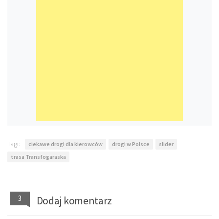
Tagi:
ciekawe drogi dla kierowców
drogi w Polsce
slider
trasa Transfogaraska
3
Dodaj komentarz