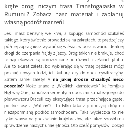
kręte drogi niczym trasa Transfogaraska w
Rumunii? Zobacz nasz materiał i zaplanuj
własną podróż marzeń!
Jeśli masz benzynę we krwi, a kupując samochód szukałeś
takiego, który świetnie prowadzi się na zakrętach, to prędzej czy
później zapragniesz wybrać się w świat w poszukiwaniu idealnej
drogi do czerpania frajdy z jazdy. Dróg takich nie brakuje, choć
te najciekawsze są porozrzucane po różnych częściach globu.
Ale to akurat zaleta, bo wybierając się w trasę będziesz mógł
poznać nowych ludzi, ich kulturę czy dorobek cywilizacyjny.
Zatem same zalety! A
na jakiej drodze chciałbyś nieco
poszaleć?
Może znana z „Wielkich kłamstewek” kalifornijska
Highway One, rumuńska serpentyna obok zamku należącego do
pierwowzoru Draculi czy ekscytująca trasa przecinająca gęste,
polskie lasy z „Watahy”? To tylko kilka z propozycji dróg na
niezapomnianą podróż samochodem. Taka wycieczka to nie
tylko szansa na podziwianie krajobrazów, ale także sposób na
sprawdzenie naszych umiejętności. Oto sześć pomysłów, dokąd