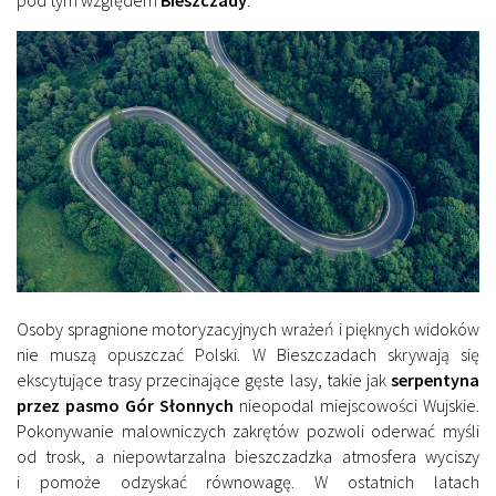
pod tym względem
Bieszczady
.
Osoby spragnione motoryzacyjnych wrażeń i pięknych widoków
nie muszą opuszczać Polski. W Bieszczadach skrywają się
ekscytujące trasy przecinające gęste lasy, takie jak
serpentyna
przez pasmo Gór Słonnych
nieopodal miejscowości Wujskie.
Pokonywanie malowniczych zakrętów pozwoli oderwać myśli
od trosk, a niepowtarzalna bieszczadzka atmosfera wyciszy
i pomoże odzyskać równowagę. W ostatnich latach