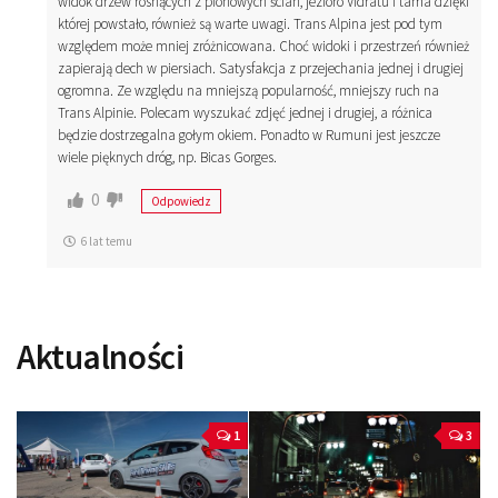
widok drzew rosnących z pionowych ścian, jezioro Vidratu i tama dzięki
której powstało, również są warte uwagi. Trans Alpina jest pod tym
względem może mniej zróżnicowana. Choć widoki i przestrzeń również
zapierają dech w piersiach. Satysfakcja z przejechania jednej i drugiej
ogromna. Ze względu na mniejszą popularność, mniejszy ruch na
Trans Alpinie. Polecam wyszukać zdjęć jednej i drugiej, a różnica
będzie dostrzegalna gołym okiem. Ponadto w Rumuni jest jeszcze
wiele pięknych dróg, np. Bicas Gorges.
0
Odpowiedz
6 lat temu
Aktualności
1
3