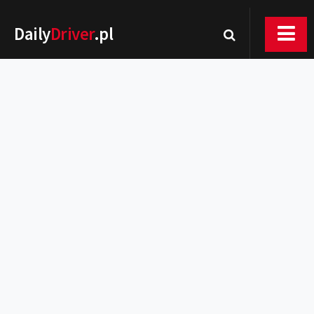
Daily
Driver
.pl
Nowości
Premiery
Rynek
Drogi
Zmiany w prawie
Wydarzenia
MOTORsport
Testy
Porady
Zakup i eksploatacja