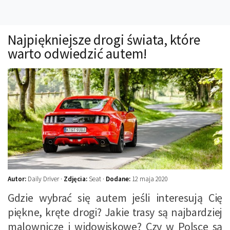
Technika
Prawo
Najpiękniejsze drogi świata, które
Technika jazdy
warto odwiedzić autem!
Oświetlenie
Kalkulatory
Przelicznik mocy
Auto z niemiec
Galerie
Autor:
Daily Driver ·
Zdjęcia:
Seat ·
Dodane:
12 maja 2020
Gdzie wybrać się autem jeśli interesują Cię
piękne, kręte drogi? Jakie trasy są najbardziej
malownicze i widowiskowe? Czy w Polsce są