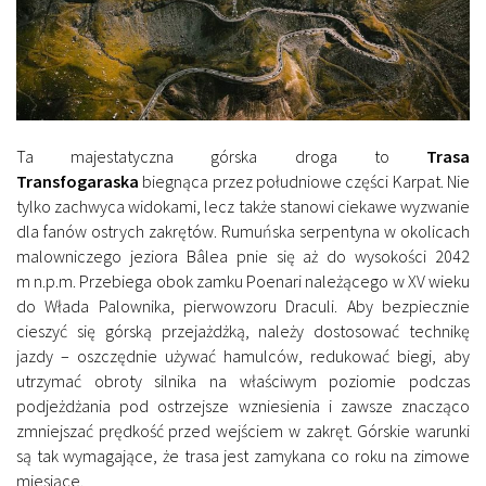
Ta majestatyczna górska droga to
Trasa
Transfogaraska
biegnąca przez południowe części Karpat. Nie
tylko zachwyca widokami, lecz także stanowi ciekawe wyzwanie
dla fanów ostrych zakrętów. Rumuńska serpentyna w okolicach
malowniczego jeziora Bâlea pnie się aż do wysokości 2042
m n.p.m. Przebiega obok zamku Poenari należącego w XV wieku
do Włada Palownika, pierwowzoru Draculi. Aby bezpiecznie
cieszyć się górską przejażdżką, należy dostosować technikę
jazdy – oszczędnie używać hamulców, redukować biegi, aby
utrzymać obroty silnika na właściwym poziomie podczas
podjeżdżania pod ostrzejsze wzniesienia i zawsze znacząco
zmniejszać prędkość przed wejściem w zakręt. Górskie warunki
są tak wymagające, że trasa jest zamykana co roku na zimowe
miesiące.