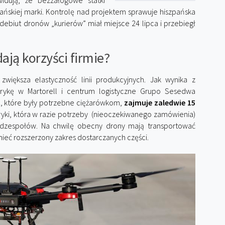
idują, że bezzałogowe statki
pańskiej marki. Kontrolę nad projektem sprawuje hiszpańska
debiut dronów „kurierów” miał miejsce 24 lipca i przebiegł
dają korzyści firmie?
większa elastyczność linii produkcyjnych. Jak wynika z
brykę w Martorell i centrum logistyczne Grupo Sesedwa
t
, które były potrzebne ciężarówkom,
zajmuje zaledwie 15
bryki, która w razie potrzeby (nieoczekiwanego zamówienia)
dzespołów. Na chwilę obecny drony mają transportować
ieć rozszerzony zakres dostarczanych części.