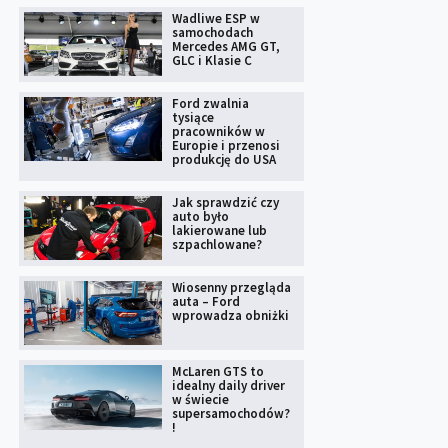
Wadliwe ESP w
samochodach
Mercedes AMG GT,
GLC i Klasie C
Ford zwalnia
tysiące
pracowników w
Europie i przenosi
produkcję do USA
Jak sprawdzić czy
auto było
lakierowane lub
szpachlowane?
Wiosenny przegląda
auta – Ford
wprowadza obniżki
McLaren GTS to
idealny daily driver
w świecie
supersamochodów?
!