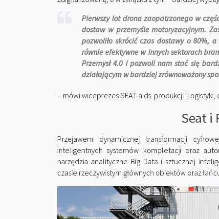
Pierwszy lot drona zaopatrzonego w częś
dostaw w przemyśle motoryzacyjnym. Zas
pozwoliło skrócić czas dostawy o 80%, a
równie efektywne w innych sektorach bra
Przemysł 4.0 i pozwoli nam stać się bar
działającym w bardziej zrównoważony sp
– mówi wiceprezes SEAT-a ds. produkcji i logistyki
Seat i
Przejawem dynamicznej transformacji cyfrow
inteligentnych systemów kompletacji oraz aut
narzędzia analityczne Big Data i sztucznej intel
czasie rzeczywistym głównych obiektów oraz łańc