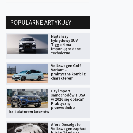
POPULARNE ARTYKUŁY
Najtańszy
hybrydowy SUV
Tiggo 4 ma
imponujące dane
techniczne
Volkswagen Golf
Variant –
praktyczne kombi z
charakterem
Czy import
samochodów z USA
w 2026 się opłaca?
Praktyczny
przewodnik z
kalkulatorem kosztów
Afera Dieselgate:
Volkswagen zapłaci
blisko 74 mln zł