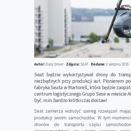
Autor:
Daily Driver ·
Zdjęcia:
SEAT ·
Dodane:
3 sierpnia 2019
Seat będzie wykorzystywał drony do trans
niezbędnych przy produkcji aut. Pionierem 
fabryka Seata w Martorell, która będzie zaopa
centrum logistycznego Grupo Sese w mieście A
być. m.in. bardzo krótki czas dostaw!
Seat zamierza wdrożyć szereg rozwiązań mając
produkcji swoim samochodów. W tym momencie
dronów do transportu części samochodow