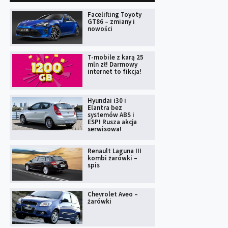
Facelifting Toyoty
GT86 – zmiany i
nowości
T-mobile z karą 25
mln zł! Darmowy
internet to fikcja!
Hyundai i30 i
Elantra bez
systemów ABS i
ESP! Rusza akcja
serwisowa!
Renault Laguna III
kombi żarówki –
spis
Chevrolet Aveo –
żarówki