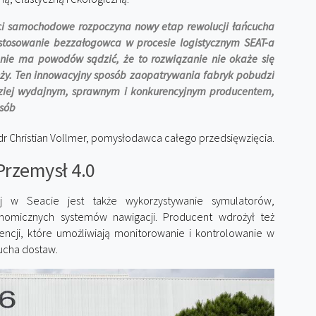
ci samochodowe rozpoczyna nowy etap rewolucji łańcucha
tosowanie bezzałogowca w procesie logistycznym SEAT-a
 nie ma powodów sądzić, że to rozwiązanie nie okaże się
nży. Ten innowacyjny sposób zaopatrywania fabryk pobudzi
dziej wydajnym, sprawnym i konkurencyjnym producentem,
osób
, dr Christian Vollmer, pomysłodawca całego przedsięwzięcia.
 Przemysł 4.0
ej w Seacie jest także wykorzystywanie symulatorów,
onomicznych systemów nawigacji. Producent wdrożył też
igencji, które umożliwiają monitorowanie i kontrolowanie w
ucha dostaw.