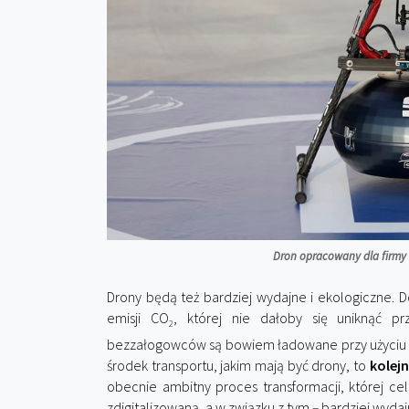
Dron opracowany dla firmy 
Drony będą też bardziej wydajne i ekologiczne. 
emisji CO
, której nie dałoby się uniknąć p
2
bezzałogowców są bowiem ładowane przy użyciu e
środek transportu, jakim mają być drony, to
kolej
obecnie ambitny proces transformacji, której cele
zdigitalizowaną, a w związku z tym
–
bardziej wydajn