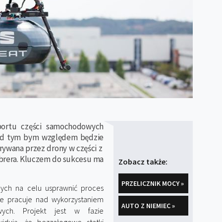
portu części samochodowych
pod tym bym względem będzie
trywana przez drony w części z
brera. Kluczem do sukcesu ma
Zobacz także:
PRZELICZNIK MOCY »
ych na celu usprawnić proces
 pracuje nad wykorzystaniem
AUTO Z NIEMIEC »
ych. Projekt jest w fazie