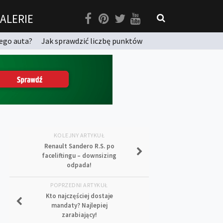
ALERIE
ego auta?
Jak sprawdzić liczbę punktów
KOLEJNY ARTYKUŁ
Renault Sandero R.S. po
faceliftingu – downsizing
odpada!
POPRZEDNI ARTYKUŁ
Kto najczęściej dostaje
mandaty? Najlepiej
zarabiający!