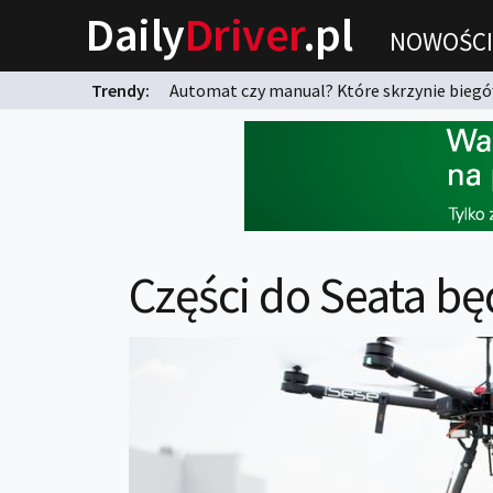
Daily
Driver
.pl
NOWOŚCI
Trendy:
Automat czy manual? Które skrzynie biegów
karnych?
Części do Seata bę