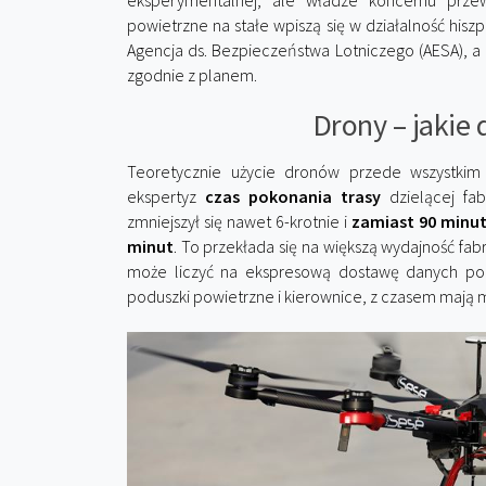
eksperymentalnej, ale władze koncernu przew
powietrzne na stałe wpiszą się w działalność hisz
Agencja ds. Bezpieczeństwa Lotniczego (AESA), a 
zgodnie z planem.
Drony – jakie 
Teoretycznie użycie dronów przede wszystkim z
ekspertyz
czas pokonania trasy
dzielącej fa
zmniejszył się nawet 6-krotnie i
zamiast 90 minu
minut
. To przekłada się na większą wydajność fa
może liczyć na ekspresową dostawę danych po
poduszki powietrzne i kierownice, z czasem mają m