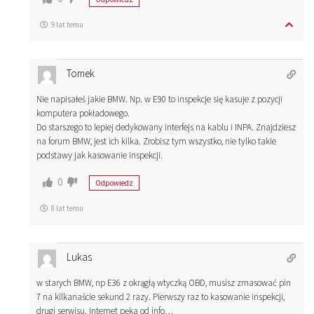
9 lat temu
Tomek
Nie napisałeś jakie BMW. Np. w E90 to inspekcje się kasuje z pozycji
komputera pokładowego.
Do starszego to lepiej dedykowany interfejs na kablu i INPA. Znajdziesz
na forum BMW, jest ich kilka. Zrobisz tym wszystko, nie tylko takie
podstawy jak kasowanie inspekcji.
0
Odpowiedz
8 lat temu
Lukas
w starych BMW, np E36 z okrągłą wtyczką OBD, musisz zmasować pin
7 na kilkanaście sekund 2 razy. Pierwszy raz to kasowanie inspekcji,
drugi serwisu. Internet pęka od info…