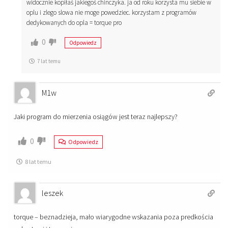
widocznie kopiłaś jakiegoś chinczyka. ja od roku korzysta mu siebie w
oplu i zlego slowa nie moge powedziec. korzystam z programów
dedykowanych do opla = torque pro
0
Odpowiedz
7 lat temu
M1w
Jaki program do mierzenia osiągów jest teraz najlepszy?
0
Odpowiedz
8 lat temu
leszek
torque – beznadzieja, mało wiarygodne wskazania poza predkościa