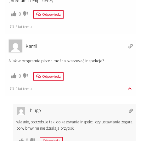
, obrotami i temp. cieczy
0
Odpowiedz
8 lat temu
Kamil
A jak w programie piston można skasować inspekcje?
0
Odpowiedz
9 lat temu
hiugb
wlasnie, potrzebuje taki do kasowania inspekcji czy ustawiania zegara,
bo w bmw mi nie dzialaja przyciski
0
Odpowiedz