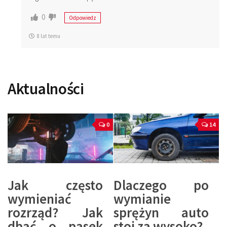
0
Odpowiedz
8 lat temu
Aktualności
0
14
Jak często
Dlaczego po
wymieniać
wymianie
rozrząd? Jak
sprężyn auto
dbać o pasek
stoi za wysoko?