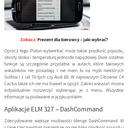
Zobacz:
Prezent dla kierowcy – jaki wybrać?
Oprócz tego Piston wyświetlać może także prędkość pojazdu,
obroty silnika i temperaturę jednostki napędowej. Dwie ostatnie
funkcje są szczególnie przydatne w autach, które takowych
wskaźników nie posiadają. I nie mam tu na myśli niektórych
Golfów I z lat 70-tych czy Audi 80. W najnowszym Citroenie C4
Cactus także ich nie ma (nawet w opcji!). Zakres wskazań można
indywidualnie rozszerzyć wybierając je z menu. Wszystkie
informacje są podawane w języku polskim.
Aplikacje ELM 327 – DashCommand
Zdecydowanie większe możliwości oferuje DashCommand. W
czasie rzeczywistym prezentuje on nie tylko prędkość pojazdu i