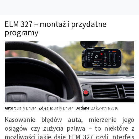
Technika
Prawo
ELM 327 – montaż i przydatne
Technika jazdy
programy
Oświetlenie
Kalkulatory
Przelicznik mocy
Auto z niemiec
Galerie
Autor:
Daily Driver ·
Zdjęcia:
Daily Driver ·
Dodane:
23 kwietnia 2016
Kasowanie błędów auta, mierzenie jego
osiągów czy zużycia paliwa – to niektóre z
możliwości jakie daje ELM 327 czyli interfejs