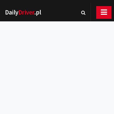
Daily
Driver
.pl
Nowości
Premiery
Rynek
Drogi
Zmiany w prawie
Wydarzenia
MOTORsport
Testy
Porady
Zakup i eksploatacja