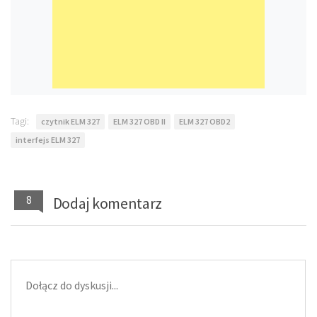
Tagi:
czytnik ELM 327
ELM 327 OBD II
ELM 327 OBD2
interfejs ELM 327
8
Dodaj komentarz