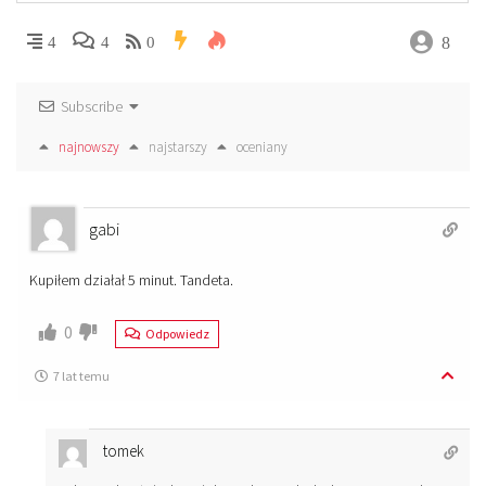
8
4
4
0
Subscribe
najnowszy
najstarszy
oceniany
gabi
Kupiłem działał 5 minut. Tandeta.
0
Odpowiedz
7 lat temu
tomek