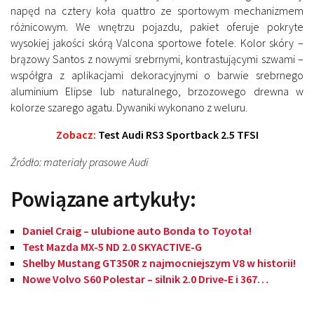
napęd na cztery koła quattro ze sportowym mechanizmem
różnicowym. We wnętrzu pojazdu, pakiet oferuje pokryte
wysokiej jakości skórą Valcona sportowe fotele. Kolor skóry –
brązowy Santos z nowymi srebrnymi, kontrastującymi szwami –
współgra z aplikacjami dekoracyjnymi o barwie srebrnego
aluminium Elipse lub naturalnego, brzozowego drewna w
kolorze szarego agatu. Dywaniki wykonano z weluru.
Zobacz:
Test Audi RS3 Sportback 2.5 TFSI
Źródło: materiały prasowe Audi
Powiązane artykuły:
Daniel Craig – ulubione auto Bonda to Toyota!
Test Mazda MX-5 ND 2.0 SKYACTIVE-G
Shelby Mustang GT350R z najmocniejszym V8 w historii!
Nowe Volvo S60 Polestar – silnik 2.0 Drive-E i 367…