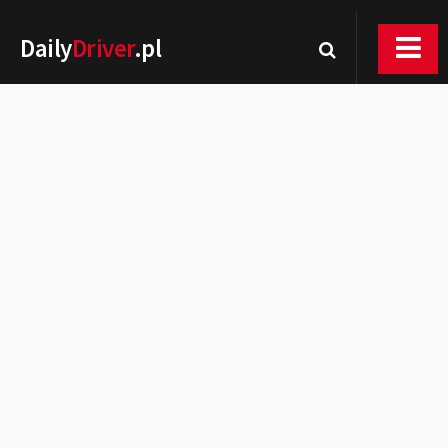
Daily
Driver
.pl
Nowości
Premiery
Rynek
Drogi
Zmiany w prawie
Wydarzenia
MOTORsport
Testy
Porady
Zakup i eksploatacja