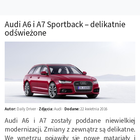
Technika
Prawo
Audi A6 i A7 Sportback – delikatnie
Technika jazdy
odświeżone
Oświetlenie
Kalkulatory
Przelicznik mocy
Auto z niemiec
Galerie
Autor:
Daily Driver ·
Zdjęcia:
Audi ·
Dodane:
22 kwietnia 2016
Audi A6 i A7 zostały poddane niewielkiej
modernizacji. Zmiany z zewnątrz są delikatne.
We wnętrzu pojawiły się nowe matariały i