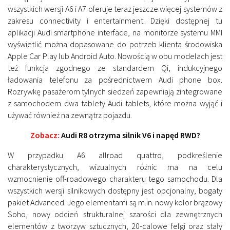
wszystkich wersji A6 i A7 oferuje teraz jeszcze więcej systemów z
zakresu connectivity i entertainment. Dzięki dostępnej tu
aplikacji Audi smartphone interface, na monitorze systemu MMI
wyświetlić można dopasowane do potrzeb klienta środowiska
Apple Car Play lub Android Auto. Nowością w obu modelach jest
też funkcja zgodnego ze standardem Qi, indukcyjnego
ładowania telefonu za pośrednictwem Audi phone box.
Rozrywkę pasażerom tylnych siedzeń zapewniają zintegrowane
z samochodem dwa tablety Audi tablets, które można wyjąć i
używać również na zewnątrz pojazdu.
Zobacz:
Audi R8 otrzyma silnik V6 i napęd RWD?
W przypadku A6 allroad quattro, podkreślenie
charakterystycznych, wizualnych różnic ma na celu
wzmocnienie off-roadowego charakteru tego samochodu. Dla
wszystkich wersji silnikowych dostępny jest opcjonalny, bogaty
pakiet Advanced. Jego elementami są m.in. nowy kolor brązowy
Soho, nowy odcień strukturalnej szarości dla zewnętrznych
elementów z tworzyw sztucznych, 20-calowe felgi oraz stały