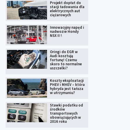
Projekt dopłat do
stacji ładowania dla
elektrycznych aut
ciężarowych
Innowacyjny napęd i
nadwozie Hondy
NSX II !
Oringi do EGR w
Audi kosztują
fortunę! Czemu
skoro to normalne
uszczelki?
Koszty eksploatacji
PHEV i MHEV – która
hybryda jest tańsza
w utrzymaniu?
Stawki podatku od
środków
transportowych
obowiązujących w
2016 roku