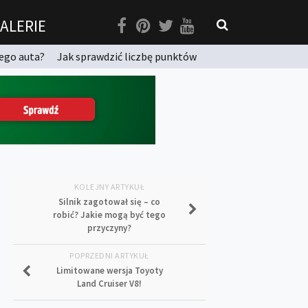
ALERIE
ego auta?
Jak sprawdzić liczbę punktów
KOLEJNY ARTYKUŁ
Silnik zagotował się – co
robić? Jakie mogą być tego
przyczyny?
POPRZEDNI ARTYKUŁ
Limitowane wersja Toyoty
Land Cruiser V8!