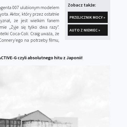
Zobacz także:
 agenta 007 ulubionym modelem
yota. Aktor, który przez ostatnie
PRZELICZNIK MOCY »
yznał, że jest wielkim fanem
ie „Żyje się tylko dwa razy”.
AUTO Z NIEMIEC »
elki Coca-Coli. Craig uważa, że
Connery’ego na potrzeby filmu,
CTIVE-G czyli absolutnego hitu z Japonii!