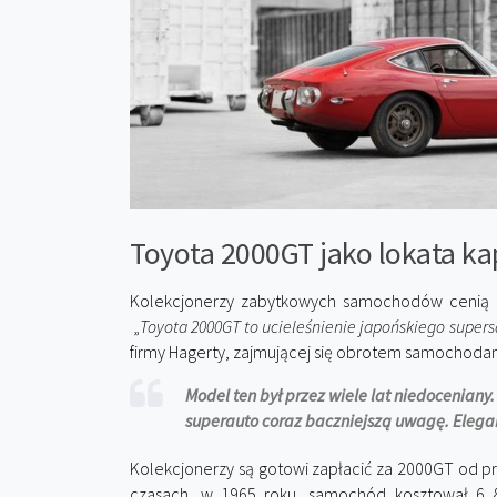
Toyota 2000GT jako lokata ka
Kolekcjonerzy zabytkowych samochodów cenią 20
„
Toyota 2000GT to ucieleśnienie japońskiego supe
firmy Hagerty, zajmującej się obrotem samochodami
Model ten był przez wiele lat niedoceniany
superauto coraz baczniejszą uwagę. Elegan
Kolekcjonerzy są gotowi zapłacić za 2000GT od p
czasach, w 1965 roku, samochód kosztował 6 8