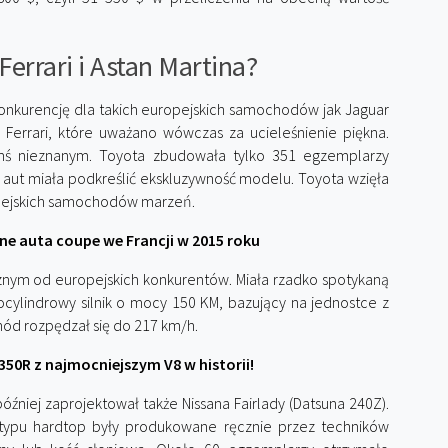
rrari i Astan Martina?
onkurencję dla takich europejskich samochodów jak Jaguar
Ferrari, które uważano wówczas za ucieleśnienie piękna.
mś nieznanym. Toyota zbudowała tylko 351 egzemplarzy
ba aut miała podkreślić ekskluzywność modelu. Toyota wzięła
pejskich samochodów marzeń.
e auta coupe we Francji w 2015 roku
znym od europejskich konkurentów. Miała rzadko spotykaną
ocylindrowy silnik o mocy 150 KM, bazujący na jednostce z
d rozpędzał się do 217 km/h.
50R z najmocniejszym V8 w historii!
źniej zaprojektował także Nissana Fairlady (Datsuna 240Z).
 typu hardtop były produkowane ręcznie przez techników