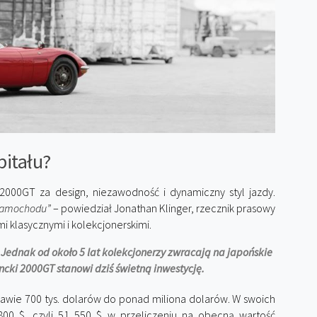
pitału?
00GT za design, niezawodność i dynamiczny styl jazdy.
rsamochodu”
– powiedział Jonathan Klinger, rzecznik prasowy
 klasycznymi i kolekcjonerskimi.
. Jednak od około 5 lat kolekcjonerzy zwracają na japońskie
cki 2000GT stanowi dziś świetną inwestycję
.
rawie 700 tys. dolarów do ponad miliona dolarów. W swoich
00 $, czyli 51 550 $ w przeliczeniu na obecną wartość