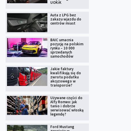
UOKiK
Auta z LPG bez
zakazu wjazdu do
centrów miast
BAIC umacnia
pozycję na polskim
rynku – 10 000
sprzedanych
samochodów
Jakie faktury
kwalifikują się do
zwrotu podatku
akcyzowego w
transporcie?
Używane części do
Alfy Romeo: jak
tanio i dobrze
serwisować włoską
legendę?
Ford Mustang
zwycięża w