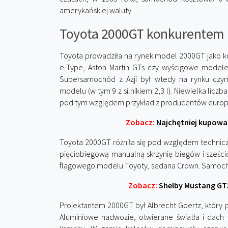
amerykańskiej waluty.
Toyota 2000GT konkurentem Fe
Toyota prowadziła na rynek model 2000GT jako k
e-Type, Aston Martin GTs czy wyścigowe modele 
Supersamochód z Azji był wtedy na rynku czy
modelu (w tym 9 z silnikiem 2,3 l). Niewielka licz
pod tym względem przykład z producentów euro
Zobacz:
Najchętniej kupowan
Toyota 2000GT różniła się pod względem technic
pięciobiegową manualną skrzynię biegów i sześci
flagowego modelu Toyoty, sedana Crown. Samochó
Zobacz:
Shelby Mustang GT3
Projektantem 2000GT był Albrecht Goertz, który pó
Aluminiowe nadwozie, otwierane światła i dach