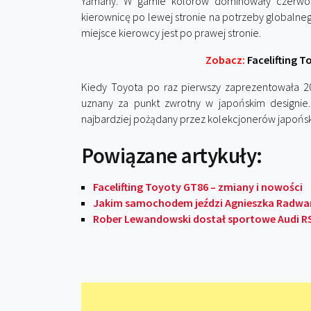
Yamahy. W gamie kolorów dominowały czerwon
kierownicę po lewej stronie na potrzeby globalne
miejsce kierowcy jest po prawej stronie.
Zobacz:
Facelifting T
Kiedy Toyota po raz pierwszy zaprezentowała 2
uznany za punkt zwrotny w japońskim designie.
najbardziej pożądany przez kolekcjonerów japoński
Powiązane artykuły:
Facelifting Toyoty GT86 – zmiany i nowości
Jakim samochodem jeździ Agnieszka Radwa
Rober Lewandowski dostał sportowe Audi R