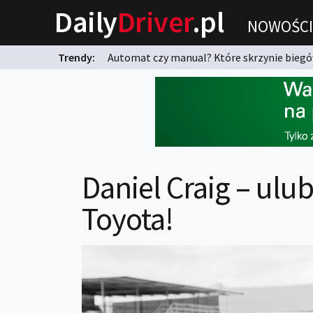
Daily
Driver
.pl
NOWOŚCI
Trendy:
Automat czy manual? Które skrzynie biegów
karnych?
Daniel Craig – ulu
Toyota!