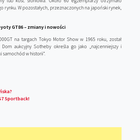
y lub kość słoniowa. Około 60 egzemplarzy otrzymało
go rynku. W pozostałych, przeznaczonych na japoński rynek,
oyoty GT86 – zmiany i nowości
000GT na targach Tokyo Motor Show w 1965 roku, został
 Dom aukcyjny Sotheby określa go jako „najcenniejszy i
 samochód w historii”.
ńska?
S7 Sportback!