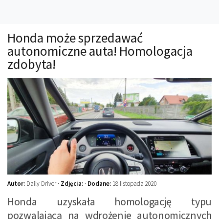
Technika
Prawo
Honda może sprzedawać
Technika jazdy
autonomiczne auta! Homologacja
Oświetlenie
zdobyta!
Kalkulatory
Przelicznik mocy
Auto z niemiec
Galerie
Autor:
Daily Driver ·
Zdjęcia:
·
Dodane:
18 listopada 2020
Honda uzyskała homologację typu
pozwalającą na wdrożenie autonomicznych