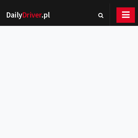
Daily
Driver
.pl
Nowości
Premiery
Rynek
Drogi
Zmiany w prawie
Wydarzenia
MOTORsport
Testy
Porady
Zakup i eksploatacja