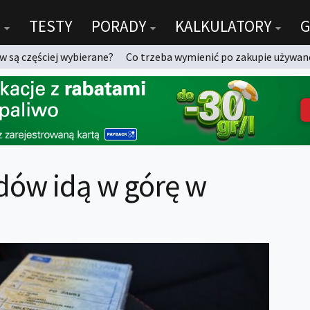
TESTY
PORADY
KALKULATORY
G
 są częściej wybierane?
Co trzeba wymienić po zakupie używan
ów idą w górę w