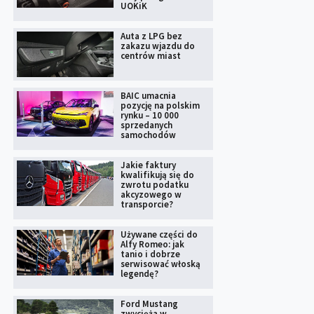
UOKiK
Auta z LPG bez
zakazu wjazdu do
centrów miast
BAIC umacnia
pozycję na polskim
rynku – 10 000
sprzedanych
samochodów
Jakie faktury
kwalifikują się do
zwrotu podatku
akcyzowego w
transporcie?
Używane części do
Alfy Romeo: jak
tanio i dobrze
serwisować włoską
legendę?
Ford Mustang
zwycięża w