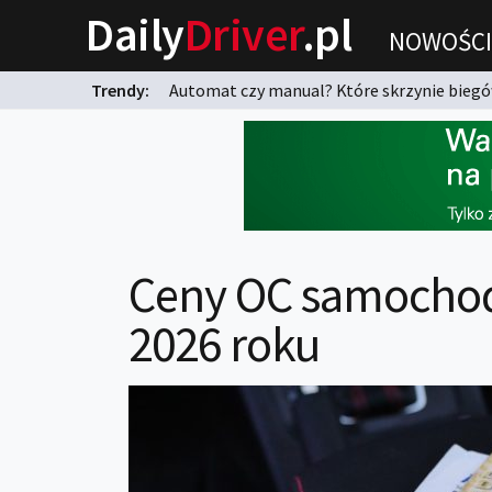
Daily
Driver
.pl
NOWOŚCI
Trendy:
Automat czy manual? Które skrzynie biegów
karnych?
Ceny OC samochod
2026 roku