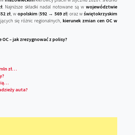
zł
. Najniższe składki nadal notowane są w
województwie
552 zł
, w
opolskim
(
592 → 569 zł
) oraz w
świętokrzyskim
jących się różnic regionalnych,
kierunek zmian cen OC w
OC – jak zrezygnować z polisy?
 mln zł…
y?
 nią…
adzieży auta?