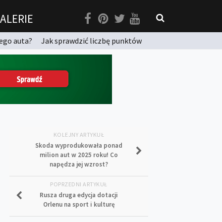
ALERIE
ego auta?
Jak sprawdzić liczbę punktów
KOLEJNY ARTYKUŁ
Skoda wyprodukowała ponad
milion aut w 2025 roku! Co
napędza jej wzrost?
POPRZEDNI ARTYKUŁ
Rusza druga edycja dotacji
Orlenu na sport i kulturę