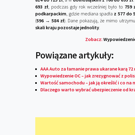
693 zł
, podczas gdy rok wcześniej było to
759 
podkarpackim
, gdzie mediana spadła
z 577 do 
(
596 → 584 zł
). Dane pokazują, że mimo utrzymu
skali kraju pozostaje jednolity
.
Zobacz:
Wypowiedzenie 
Powiązane artykuły:
AAA Auto za łamanie prawa ukarane karą 72
Wypowiedzenie OC – jak zrezygnować z polis
Wartość samochodu – jak ją określić i co na
Dlaczego warto wybrać ubezpieczenie od kr