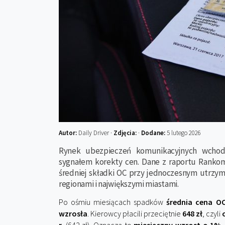
Autor:
Daily Driver ·
Zdjęcia:
·
Dodane:
5 lutego 2026
Rynek ubezpieczeń komunikacyjnych wchod
sygnałem korekty cen. Dane z raportu Rankom
średniej składki OC przy jednoczesnym utrzym
regionami i największymi miastami.
Po ośmiu miesiącach spadków
średnia cena OC
wzrosła
. Kierowcy płacili przeciętnie
648 zł
, czyli