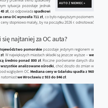
 który przerwał trend spadkowy
AUTO Z NIEMIEC »
nym sytuacja pozostaje jednak
 45 zł
, co odpowiada
spadkowi
ia cena OC wynosiła 711 zł
, co było najwyższym poziomem
 ceny stopniowo malały, by na początku 2026 r. odnotować
 się najtaniej za OC auta?
ojewództwo pomorskie
pozostaje jedynym regionem w
 zł
. W największych miastach składki są jeszcze wyższe –
we
cą średnio ponad 800 zł
. Roczne porównanie danych dla
y wszystkie analizowane ośrodki
, choć doszło do zmian w
m pod względem OC.
Mediana ceny w Gdańsku spadła z 960
, natomiast
we Wrocławiu z 933 do 846 zł
.