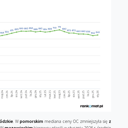
ódzkie
. W
pomorskim
mediana ceny OC zmniejszyła się
z
. W
mazowieckim
kierowcy płacili w styczniu 2026 r. średnio