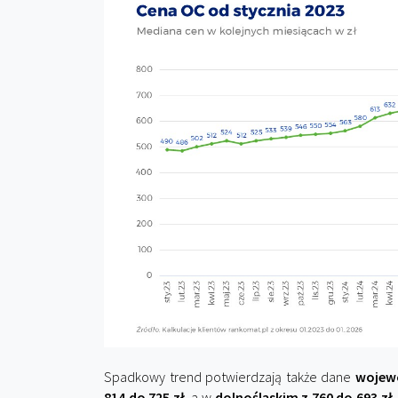
Spadkowy trend potwierdzają także dane
wojew
814 do 725 zł
, a w
dolnośląskim z 760 do 693 zł