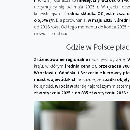
r.
(642 zł). Oznacza to
miesięczny wzrost o 1%
,
utrzymujący się od maja 2025 r. W ujęciu rocz
korzystniejsza –
średnia składka OC jest niższa o
o 5,5% r/r
. Dla porównania,
w maju 2025 r. średn
od 2018 roku. Od tego momentu do końca 2025 r.
niewielkie odbicie.
Gdzie w Polsce płaci
Zróżnicowanie regionalne
nadal jest wyraźne.
W
kraju, w którym
średnia cena OC przekracza 700
Wrocławiu, Gdańsku i Szczecinie kierowcy pła
miast wojewódzkich
pokazuje, że
spadki objęł
kolejności.
Wrocław
stał się najdroższym miaste
zł w styczniu 2025 r. do 835 zł w styczniu 2026 r.