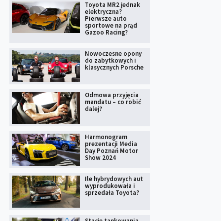
Toyota MR2 jednak
elektryczna?
Pierwsze auto
sportowe na prąd
Gazoo Racing?
Nowoczesne opony
do zabytkowych i
klasycznych Porsche
Odmowa przyjęcia
mandatu – co robić
dalej?
Harmonogram
prezentacji Media
Day Poznań Motor
Show 2024
Ile hybrydowych aut
wyprodukowała i
sprzedała Toyota?
Stacje tankowania