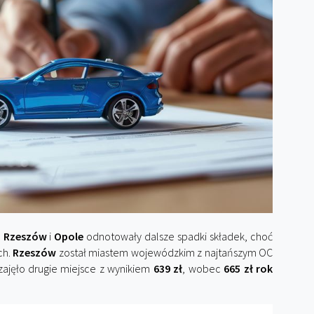
.
Rzeszów
i
Opole
odnotowały dalsze spadki składek, choć
ch.
Rzeszów
został miastem wojewódzkim z najtańszym OC
ajęło drugie miejsce z wynikiem
639 zł
, wobec
665 zł rok