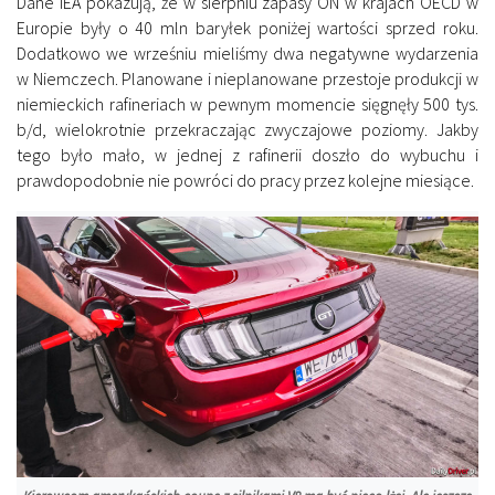
Dane IEA pokazują, że w sierpniu zapasy ON w krajach OECD w
Europie były o 40 mln baryłek poniżej wartości sprzed roku.
Dodatkowo we wrześniu mieliśmy dwa negatywne wydarzenia
w Niemczech. Planowane i nieplanowane przestoje produkcji w
niemieckich rafineriach w pewnym momencie sięgnęły 500 tys.
b/d, wielokrotnie przekraczając zwyczajowe poziomy. Jakby
tego było mało, w jednej z rafinerii doszło do wybuchu i
prawdopodobnie nie powróci do pracy przez kolejne miesiące.