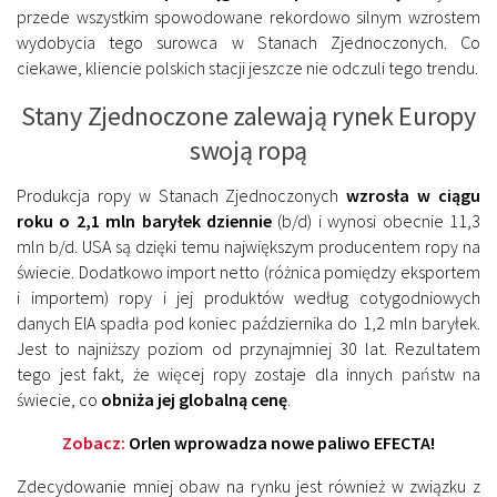
przede wszystkim spowodowane rekordowo silnym wzrostem
wydobycia tego surowca w Stanach Zjednoczonych. Co
ciekawe, kliencie polskich stacji jeszcze nie odczuli tego trendu.
Stany Zjednoczone zalewają rynek Europy
swoją ropą
Produkcja ropy w Stanach Zjednoczonych
wzrosła w ciągu
roku o 2,1 mln baryłek dziennie
(b/d) i wynosi obecnie 11,3
mln b/d. USA są dzięki temu największym producentem ropy na
świecie. Dodatkowo import netto (różnica pomiędzy eksportem
i importem) ropy i jej produktów według cotygodniowych
danych EIA spadła pod koniec października do 1,2 mln baryłek.
Jest to najniższy poziom od przynajmniej 30 lat. Rezultatem
tego jest fakt, że więcej ropy zostaje dla innych państw na
świecie, co
obniża jej globalną cenę
.
Zobacz:
Orlen wprowadza nowe paliwo EFECTA!
Zdecydowanie mniej obaw na rynku jest również w związku z