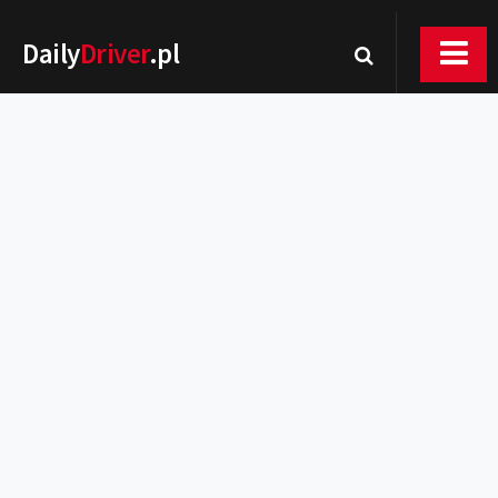
Daily
Driver
.pl
Nowości
Premiery
Rynek
Drogi
Zmiany w prawie
Wydarzenia
MOTORsport
Testy
Porady
Zakup i eksploatacja