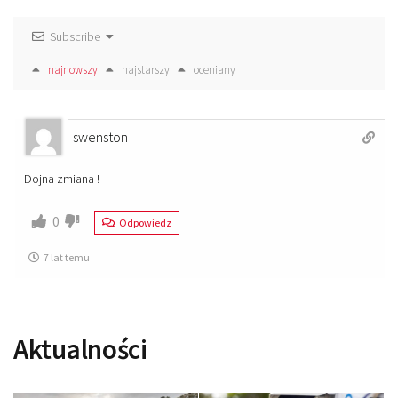
Subscribe
najnowszy
najstarszy
oceniany
swenston
Dojna zmiana !
0
Odpowiedz
7 lat temu
Aktualności