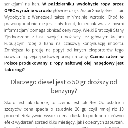
sankcjami na Iran.
W październiku wydobycie ropy przez
OPEC wyraźnie wzrosło
głównie dzięki Arabii Saudyjskiej i Libii.
Wydobycie z Wenezueli także minimalnie wzrosło. Choć to
prawdopodobnie nie jest stały trend, to jednak wraz z innymi
informacjami pomaga obniżać ceny ropy. Wielki Brat czyli Stany
Zjednoczone z łaski swojej umożliwiły też głównym krajom
kupującym ropę z Iranu na czasową kontynuację importu.
Zmniejsza to presję na popyt od innych eksporterów tego
surowca i sprzyja spadkowej presji na ceny.
Czemu zatem w
Polsce produkowany z ropy naftowej olej napędowy jest
tak drogi?
Dlaczego diesel jest o 50 gr droższy od
benzyny?
Skoro jest tak dobrze, to czemu jest tak źle? Od ostatnich
szczytów cena spadła o zaledwie 20 gr, czyli mniej niż 10
procent. Relatywnie wysoka cena diesla to podobno zarówno
efekt wydarzeń sprzed kilku miesięcy, jak i obecnych zaburzeń.