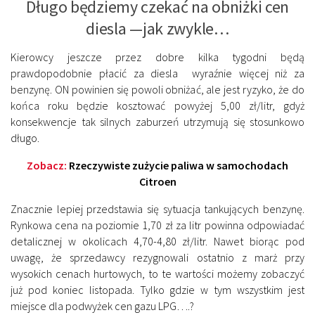
Długo będziemy czekać na obniżki cen
diesla —jak zwykle…
Kierowcy jeszcze przez dobre kilka tygodni będą
prawdopodobnie płacić za diesla wyraźnie więcej niż za
benzynę. ON powinien się powoli obniżać, ale jest ryzyko, że do
końca roku będzie kosztować powyżej 5,00 zł/litr, gdyż
konsekwencje tak silnych zaburzeń utrzymują się stosunkowo
długo.
Zobacz:
Rzeczywiste zużycie paliwa w samochodach
Citroen
Znacznie lepiej przedstawia się sytuacja tankujących benzynę.
Rynkowa cena na poziomie 1,70 zł za litr powinna odpowiadać
detalicznej w okolicach 4,70-4,80 zł/litr. Nawet biorąc pod
uwagę, że sprzedawcy rezygnowali ostatnio z marż przy
wysokich cenach hurtowych, to te wartości możemy zobaczyć
już pod koniec listopada. Tylko gdzie w tym wszystkim jest
miejsce dla podwyżek cen gazu LPG….?