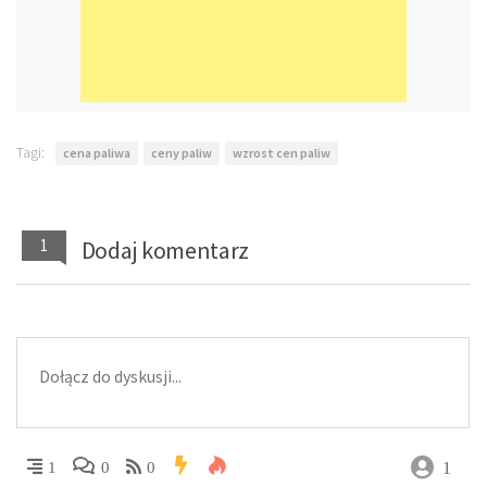
Tagi:
cena paliwa
ceny paliw
wzrost cen paliw
1
Dodaj komentarz
1
1
0
0