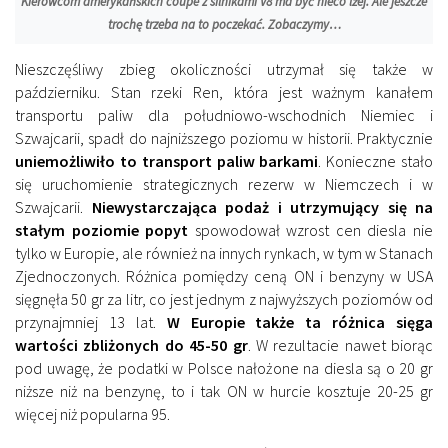
Kierowcom amerykańskich coupe z silnikami V8 ma być nieco lżej. Ale jeszcze
trochę trzeba na to poczekać. Zobaczymy…
Nieszczęśliwy zbieg okoliczności utrzymał się także w
październiku. Stan rzeki Ren, która jest ważnym kanałem
transportu paliw dla południowo-wschodnich Niemiec i
Szwajcarii, spadł do najniższego poziomu w historii. Praktycznie
uniemożliwiło to transport paliw barkami
. Konieczne stało
się uruchomienie strategicznych rezerw w Niemczech i w
Szwajcarii.
Niewystarczająca podaż i utrzymujący się na
stałym poziomie popyt
spowodował wzrost cen diesla nie
tylko w Europie, ale również na innych rynkach, w tym w Stanach
Zjednoczonych. Różnica pomiędzy ceną ON i benzyny w USA
sięgnęła 50 gr za litr, co jest jednym z najwyższych poziomów od
przynajmniej 13 lat.
W Europie także ta różnica sięga
wartości zbliżonych do 45-50 gr
. W rezultacie nawet biorąc
pod uwagę, że podatki w Polsce nałożone na diesla są o 20 gr
niższe niż na benzynę, to i tak ON w hurcie kosztuje 20-25 gr
więcej niż popularna 95.