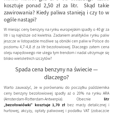
kosztuje ponad 2,50 zł za litr. Skąd takie
zawirowania? Kiedy paliwa stanieją i czy to w
ogóle nastąpi?
W miesiąc ceny benzyny na rynku europejskim spadły o 40 gr za
litr i są najniższe od kwietnia. Zadaniem analityków rynku paliw
jeszcze w listopadzie możliwe są obniżki cen paliw w Polsce do
poziomu 4,7-4,8 zł za litr bezołowiowej. Dlaczego zatem cena
oleju napędowego nie ulega tym trendom i nadal utrzymuje się
blisko wieloletnich szczytów?
Spada cena benzyny na świecie —
dlaczego?
Warto zauważyć, że w porównaniu do początku października
ceny benzyny bezołowiowej spadły aż o 20% na rynku ARA
(Amsterdam-Rotterdam-Antwerpia). Obecnie
litr
„bezołowiówki” kosztuje 1,70 zł
bez marży detalicznej i
hurtowej, akcyzy, opłaty paliwowej i podatku VAT (zobaczcie