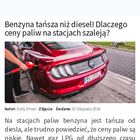
Technika
Prawo
Benzyna tańsza niż diesel! Dlaczego
Technika jazdy
ceny paliw na stacjach szaleją?
Oświetlenie
Kalkulatory
Przelicznik mocy
Auto z niemiec
Galerie
Autor:
Daily Driver ·
Zdjęcia:
·
Dodane:
20 listopada 2018
Na stacjach paliw benzyna jest tańsza od
diesla, ale trudno powiedzieć, że ceny paliw są
niskie. Nawet gaz LPG od dłuższego czasu