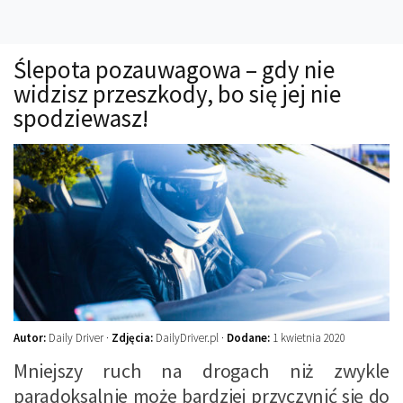
Technika
Prawo
Ślepota pozauwagowa – gdy nie
Technika jazdy
widzisz przeszkody, bo się jej nie
Oświetlenie
spodziewasz!
Kalkulatory
Przelicznik mocy
Auto z niemiec
Galerie
Autor:
Daily Driver ·
Zdjęcia:
DailyDriver.pl ·
Dodane:
1 kwietnia 2020
Mniejszy ruch na drogach niż zwykle
paradoksalnie może bardziej przyczynić się do