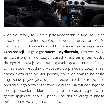
Z drugiej strony to właśnie przeświadczenie o tym, że wolna
jazda daje nam pełne bezpieczeństwo na drodze sprawia, że
nie działamy odpowiednio szybko na ewentualne zagrożenie.
Czas reakcji ulega ogromnemu wydłużeniu
, kierowca czuje
się rozluźniony, a na dłuższych trasach wręcz senny. Jeśli dodać
do tego złą pozycję za kierownicą wynikającą ze znużenia jazdą,
to naprawdę nietrudno o wypadek. Co prawda przyczyna jest
często niezależna od kierującego, bo to on reaguje na nagłe
zagrożenie pojawiające się na drodze, ale brak reakcji nie
poprawia jego bezpieczeństwa. Co więcej, są sytuacje będące
losem przypadku, na które musimy być po prostu przygotowani i
gotowi (pęknięta opona, upadek ładunku na drogę z innego
pojazdu, drzewo leżące na jezdni itd.)