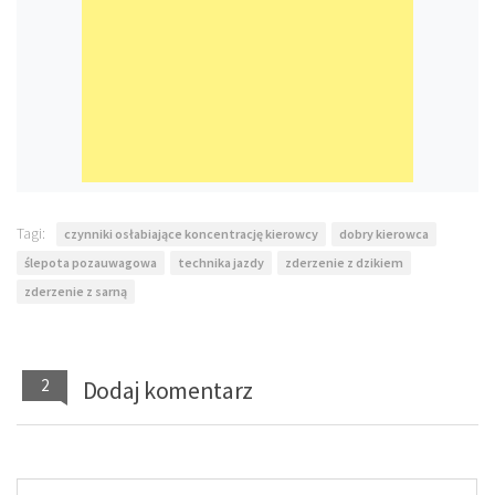
Tagi:
czynniki osłabiające koncentrację kierowcy
dobry kierowca
ślepota pozauwagowa
technika jazdy
zderzenie z dzikiem
zderzenie z sarną
2
Dodaj komentarz