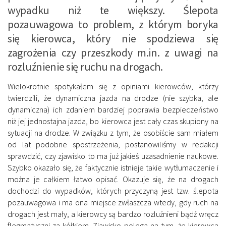
wypadku niż te większy. Ślepota
pozauwagowa to problem, z którym boryka
się kierowca, który nie spodziewa się
zagrożenia czy przeszkody m.in. z uwagi na
rozluźnienie się ruchu na drogach.
Wielokrotnie spotykałem się z opiniami kierowców, którzy
twierdzili, że dynamiczna jazda na drodze (nie szybka, ale
dynamiczna) ich zdaniem bardziej poprawia bezpieczeństwo
niż jej jednostajna jazda, bo kierowca jest cały czas skupiony na
sytuacji na drodze. W związku z tym, że osobiście sam miałem
od lat podobne spostrzeżenia, postanowiliśmy w redakcji
sprawdzić, czy zjawisko to ma już jakieś uzasadnienie naukowe.
Szybko okazało się, że faktycznie istnieje takie wytłumaczenie i
można je całkiem łatwo opisać. Okazuje się, że na drogach
dochodzi do wypadków, których przyczyną jest tzw. ślepota
pozauwagowa i ma ona miejsce zwłaszcza wtedy, gdy ruch na
drogach jest mały, a kierowcy są bardzo rozluźnieni bądź wręcz
flegmatyczni za kółkiem. Zjawisko polega na tym, że kierowca