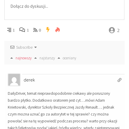
2
1
1
0
Subscribe
najnowszy
najstarszy
oceniany
derek
DailyDriver, temat nieprawdopodobnie ciekawy ale poruszony
bardzo płytko. Dodatkowo oratorem jest cyt….mówi Adam
Knietowski, dyrektor Szkoły Bezpiecznej Jazdy Renault…. jednak
czym mozna uznać go za autorytet w tej sprawie? czy można
powołać sie na tę wypowiedź podczas procesu? warto przy okazji
takich felietonów podać jakieś źródła wiedzy, wtedy zainteresowani