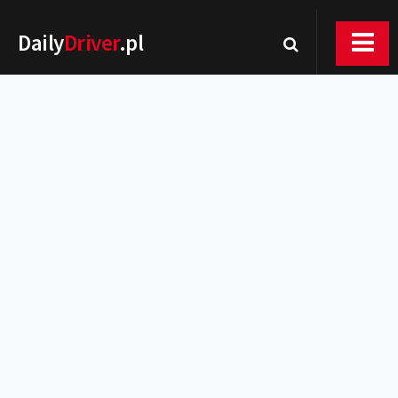
Daily
Driver
.pl
Nowości
Premiery
Rynek
Drogi
Zmiany w prawie
Wydarzenia
MOTORsport
Testy
Porady
Zakup i eksploatacja