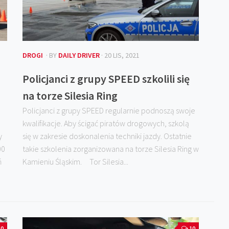
DROGI
· BY
DAILY DRIVER
· 20 LIS, 2021
Policjanci z grupy SPEED szkolili się
na torze Silesia Ring
Policjanci z grupy SPEED regularnie podnoszą swoje
kwalifikacje. Aby ścigać piratów drogowych, szkolą
y
się w zakresie doskonalenia techniki jazdy. Ostatnie
00
takie szkolenia zorganizowana na torze Silesia Ring w
ń
Kamieniu Śląskim. Tor Silesia...
0
10