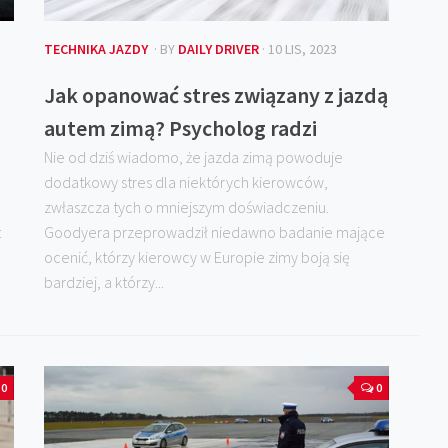
TECHNIKA JAZDY
· BY
DAILY DRIVER
· 10 LIS, 2023
Jak opanować stres związany z jazdą
autem zimą? Psycholog radzi
Nie od dziś wiadomo, że jazda zimą powoduje
dodatkowy stres dla niektórych kierowców,
zwłaszcza tych o mniejszym doświadczeniu.
t
Goodyera przeprowadził niedawno badanie mające
ocenić, którzy kierowcy w Europie zimy boją się
bardziej, a którzy...
0
0