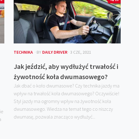
TECHNIKA
· BY
DAILY DRIVER
· 3 CZE, 2021
Jak jeździć, aby wydłużyć trwałość i
żywotność koła dwumasowego?
Jak dbać o koło dwumasowe? Czy technika jazdy ma
wpływ na trwałość koła dwumasowego? Oczywiście!
Styl jazdy ma ogromny wpływ na żywotność koła
dwumasowego. Wiedza na temat tego co niszczy
ie
dwumasę, pozwala znacząco wydłużyć...
a