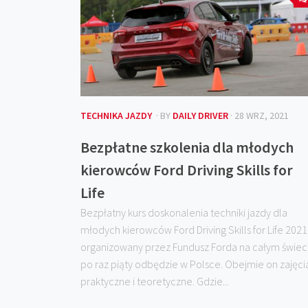
TECHNIKA JAZDY
· BY
DAILY DRIVER
· 28 WRZ, 2021
Bezpłatne szkolenia dla młodych
kierowców Ford Driving Skills for
Life
Bezpłatny kurs doskonalenia techniki jazdy dla
młodych kierowców Ford Driving Skills for Life 2021
organizowany przez Fundusz Forda na całym świec
po raz piąty odbędzie w Polsce. Obejmie on zajęci
praktyczne i teoretyczne. Gdzie...