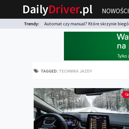
Daily
Driver
.pl
NOWOŚCI
Trendy:
Automat czy manual? Które skrzynie biegów
karnych?
TAGGED:
TECHNIKA JAZDY