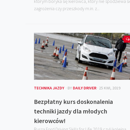
którym boryka się kierowca, który nie spodziewa si
zagrożenia czy przeszkody m.in. z...
TECHNIKA JAZDY
· BY
DAILY DRIVER
· 25 KWI, 2019
Bezpłatny kurs doskonalenia
techniki jazdy dla młodych
kierowców!
Rusza Ford Driving Skills for Life 2019 czyli kolejna