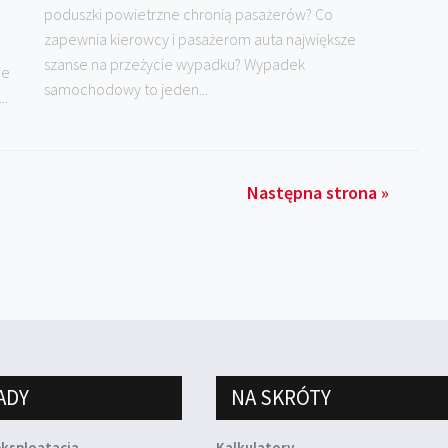
poduszki powietrzne chronią pasażerów? Co
a
zapewnia kierowcy i pasażerom auta największe
szanse na przeżycie wypadku? Wypadek
je
samochodowy to jeden...
..
Następna strona »
ADY
NA SKRÓTY
eksploatacja
Kalkulatory