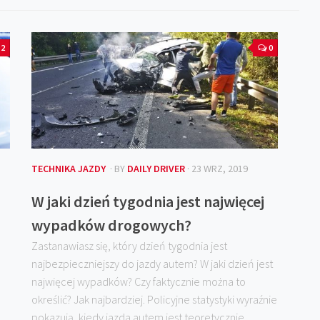
2
0
TECHNIKA JAZDY
· BY
DAILY DRIVER
· 23 WRZ, 2019
W jaki dzień tygodnia jest najwięcej
wypadków drogowych?
Zastanawiasz się, który dzień tygodnia jest
najbezpieczniejszy do jazdy autem? W jaki dzień jest
najwięcej wypadków? Czy faktycznie można to
określić? Jak najbardziej. Policyjne statystyki wyraźnie
pokazują, kiedy jazda autem jest teoretycznie