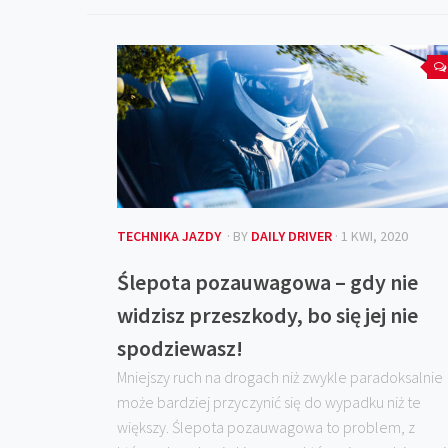
TECHNIKA JAZDY
· BY
DAILY DRIVER
· 1 KWI, 2020
Ślepota pozauwagowa – gdy nie
widzisz przeszkody, bo się jej nie
spodziewasz!
Mniejszy ruch na drogach niż zwykle paradoksalnie
może bardziej przyczynić się do wypadku niż te
większy. Ślepota pozauwagowa to problem, z