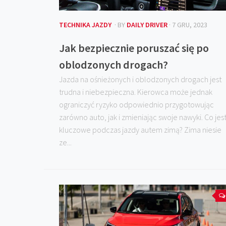
TECHNIKA JAZDY
· BY
DAILY DRIVER
· 7 GRU, 2023
Jak bezpiecznie poruszać się po
oblodzonych drogach?
Jazda na ośnieżonych i oblodzonych drogach jest
trudna i niebezpieczna. Kierowca może jednak
ograniczyć ryzyko odpowiednio przygotowując
zarówno auto, jak i zmieniając swoje nawyki. Co jes
kluczowe podczas jazdy autem zimą? Zima niesie
ze...