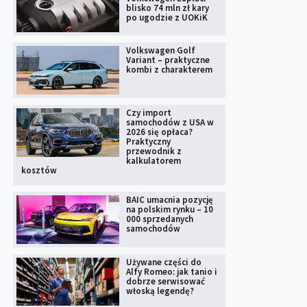
blisko 74 mln zł kary
po ugodzie z UOKiK
Volkswagen Golf
Variant – praktyczne
kombi z charakterem
Czy import
samochodów z USA w
2026 się opłaca?
Praktyczny
przewodnik z
kalkulatorem
kosztów
BAIC umacnia pozycję
na polskim rynku – 10
000 sprzedanych
samochodów
Używane części do
Alfy Romeo: jak tanio i
dobrze serwisować
włoską legendę?