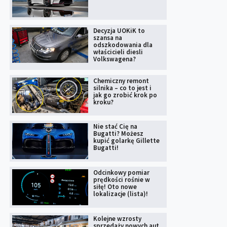
Decyzja UOKiK to
szansa na
odszkodowania dla
właścicieli diesli
Volkswagena?
Chemiczny remont
silnika – co to jest i
jak go zrobić krok po
kroku?
Nie stać Cię na
Bugatti? Możesz
kupić golarkę Gillette
Bugatti!
Odcinkowy pomiar
prędkości rośnie w
siłę! Oto nowe
lokalizacje (lista)!
Kolejne wzrosty
sprzedaży nowych aut