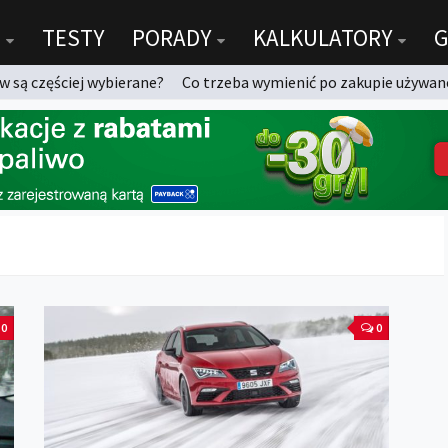
TESTY
PORADY
KALKULATORY
G
 są częściej wybierane?
Co trzeba wymienić po zakupie używan
0
0