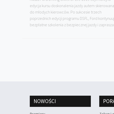
edycja kursu doskonalenia jazdy autem skierowan
do młodych kierowców. Po sukcesie trzech
poprzednich edycji programu DSFL, Ford kontynuu
bezpłatne szkolenia z bezpiecznej jazdy i zaprasza.
NOWOŚCI
POR
Premiery
Zakup i 