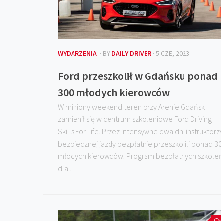
WYDARZENIA
· BY
DAILY DRIVER
· 5 CZE, 2023
Ford przeszkolił w Gdańsku ponad
300 młodych kierowców
W miniony weekend teren przy Arenie Gdańsk
zamienił się w centrum szkoleniowe Ford Driving
Skills For Life. Przez intensywne dwa dni instruktorz
bezpiecznej jazdy bezpłatnie przeszkolili ponad 3
młodych kierowców. Program bezpłatnych szkole
dla...