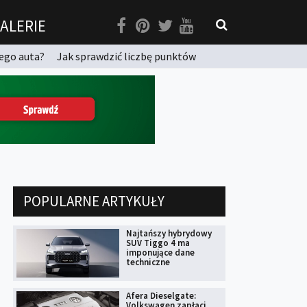
ALERIE
ego auta?
Jak sprawdzić liczbę punktów
POPULARNE ARTYKUŁY
Najtańszy hybrydowy
SUV Tiggo 4 ma
imponujące dane
techniczne
Afera Dieselgate:
Volkswagen zapłaci