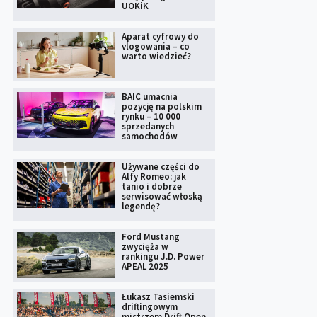
UOKiK
Aparat cyfrowy do
vlogowania – co
warto wiedzieć?
BAIC umacnia
pozycję na polskim
rynku – 10 000
sprzedanych
samochodów
Używane części do
Alfy Romeo: jak
tanio i dobrze
serwisować włoską
legendę?
Ford Mustang
zwycięża w
rankingu J.D. Power
APEAL 2025
Łukasz Tasiemski
driftingowym
mistrzem Drift Open