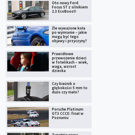
Oto nowy Ford
Focus ST z silnikiem
2.3 EcoBoost!
Źle wyważone koła
po wymianie – jakie
mogą być tego
objawy i przyczyny?
Prawidłowe
przewożenie dzieci
w fotelikach – wiek,
waga, wzrost
dziecka
Czy bieżnik o
głębokości 5 mm to
dużo czy mało?
Porsche Platinum
GT3 CCCE: finał w
Poznaniu
Zupełnie nowa