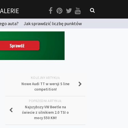
ALERIE
ego auta?
Jak sprawdzić liczbę punktów
KOLEJNY ARTYKUŁ
Nowe Audi TT w wersji S line
competition!
POPRZEDNI ARTYKUŁ
Najszybszy VW Beetle na
świecie z silnikiem 2.0 TSI o
mocy 550 KM!