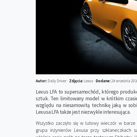
Autor:
Daily Driver ·
Zdjęcia:
Lexus ·
Dodane:
24 września 201
Lexus LFA to supersamochód, którego produkcj
sztuk. Ten limitowany model w krótkim czasie
względu na niesamowitą technikę jaką w sobie
Lexusa LFA także jest niezwykle interesująca.
Wszystko zaczęło się w lutowy wieczór w barze
grupa inżynierów Lexusa przy szklaneczkach