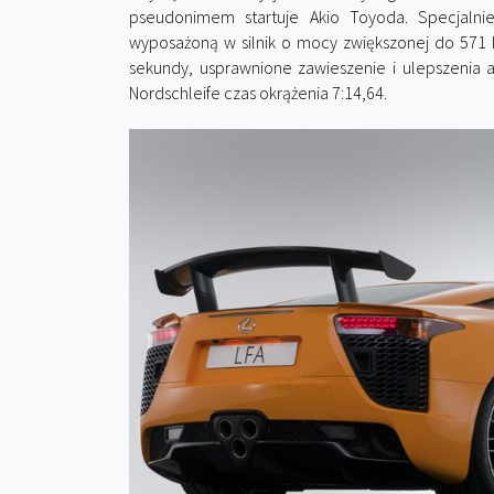
pseudonimem startuje Akio Toyoda. Specjalni
wyposażoną w silnik o mocy zwiększonej do 571 
sekundy, usprawnione zawieszenie i ulepszenia
Nordschleife czas okrążenia 7:14,64.