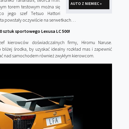
aruhiko Tanahashi, twórca m.in.
AUTO Z NIEMIEC »
snym torem testowym można się
o jego szef Tetsuo Hattori
auta powstały oczywiście na serwetkach…
 10 sztuk sportowego Lexusa LC 500!
ef kierowców doświadczalnych firmy, Hiromu Naruse.
 bliżej środka, by uzyskać idealny rozkład mas i zapewnić
wać nad samochodem również zwykłym kierowcom.