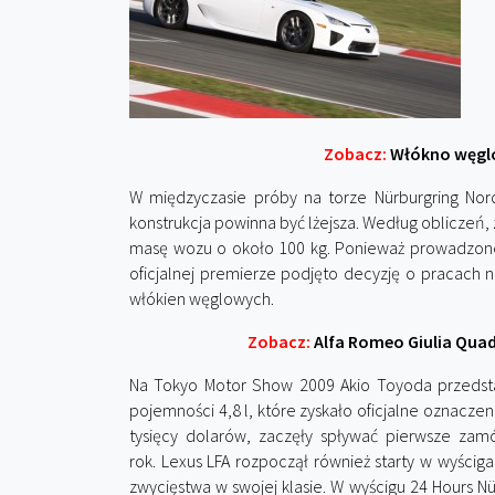
Zobacz:
Włókno węglow
W międzyczasie próby na torze Nürburgring Nor
konstrukcja powinna być lżejsza. Według obliczeń
masę wozu o około 100 kg. Ponieważ prowadzone
oficjalnej premierze podjęto decyzję o pracach 
włókien węglowych.
Zobacz:
Alfa Romeo Giulia Quadr
Na Tokyo Motor Show 2009 Akio Toyoda przedsta
pojemności 4,8 l, które zyskało oficjalne oznacze
tysięcy dolarów, zaczęły spływać pierwsze zam
rok. Lexus LFA rozpoczął również starty w wyściga
zwycięstwa w swojej klasie. W wyścigu 24 Hours N