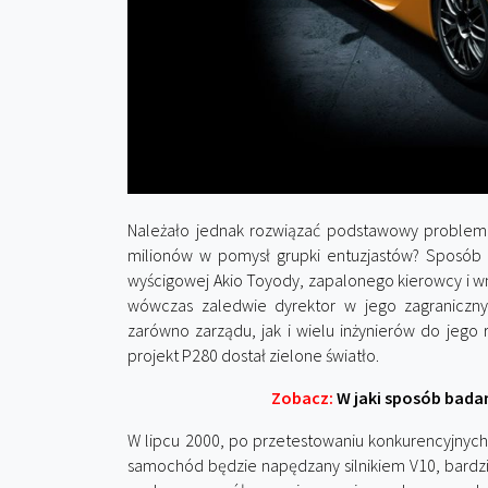
Należało jednak rozwiązać podstawowy problem 
milionów w pomysł grupki entuzjastów? Sposób z
wyścigowej Akio Toyody, zapalonego kierowcy i wnu
wówczas zaledwie dyrektor w jego zagraniczny
zarówno zarządu, jak i wielu inżynierów do jego r
projekt P280 dostał zielone światło.
Zobacz:
W jaki sposób bad
W lipcu 2000, po przetestowaniu konkurencyjnych 
samochód będzie napędzany silnikiem V10, bardzi