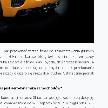
– jak przekonać zarząd firmy do zainwestowania grubych
nalazł Hiromu Naruse, który był także instruktorem jazdy
ka założyciela firmy. Akio Toyoda, dziś prezes koncernu, a
m oddziale zapalił się do pomysłu, jednak przekonanie
ealizacji okazało się niezwykle trudne. Ostatecznie jednak
ana jest aerodynamika samochodów?
konstrukcji na torze Shibetsu, podjęto zasadniczą decyzję:
ej dynamicznym od V8 i lżejszym od V12. W ciągu roku 170-