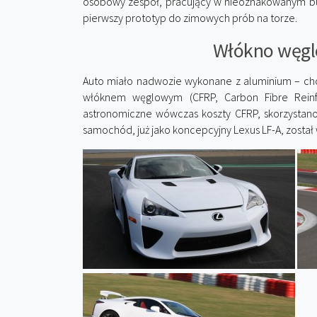
osobowy zespół, pracujący w nieoznakowanym bu
pierwszy prototyp do zimowych prób na torze.
Włókno węgl
Auto miało nadwozie wykonane z aluminium – ch
włóknem węglowym (CFRP, Carbon Fibre Reinf
astronomiczne wówczas koszty CFRP, skorzystano
samochód, już jako koncepcyjny Lexus LF-A, został