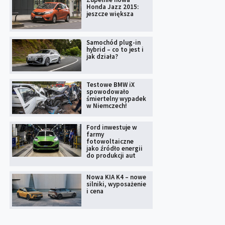
Honda Jazz 2015:
jeszcze większa
Samochód plug-in
hybrid – co to jest i
jak działa?
Testowe BMW iX
spowodowało
śmiertelny wypadek
w Niemczech!
Ford inwestuje w
farmy
fotowoltaiczne
jako źródło energii
do produkcji aut
Nowa KIA K4 – nowe
silniki, wyposażenie
i cena