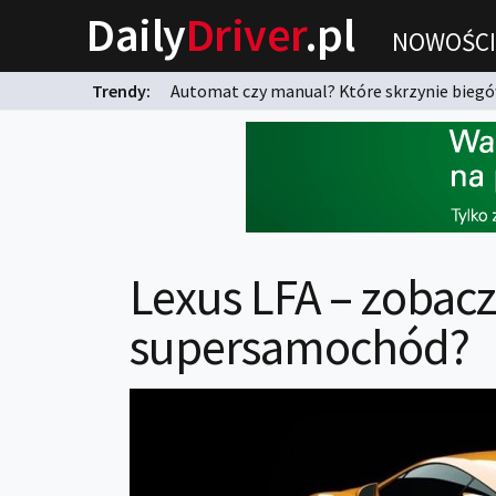
Daily
Driver
.pl
NOWOŚCI
Trendy:
Automat czy manual? Które skrzynie biegów
karnych?
Lexus LFA – zobacz
supersamochód?