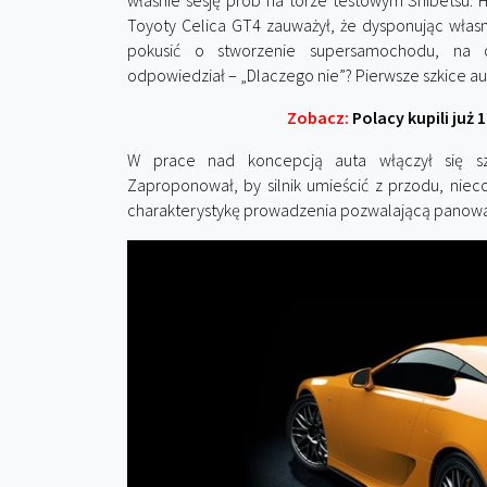
właśnie sesję prób na torze testowym Shibetsu. H
Toyoty Celica GT4 zauważył, że dysponując wła
pokusić o stworzenie supersamochodu, na c
odpowiedział – „Dlaczego nie”? Pierwsze szkice 
Zobacz:
Polacy kupili już
W prace nad koncepcją auta włączył się sz
Zaproponował, by silnik umieścić z przodu, nieco
charakterystykę prowadzenia pozwalającą pano