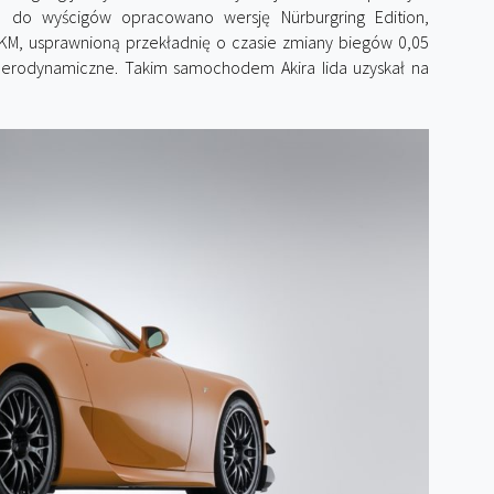
e do wyścigów opracowano wersję Nürburgring Edition,
KM, usprawnioną przekładnię o czasie zmiany biegów 0,05
 aerodynamiczne. Takim samochodem Akira Iida uzyskał na