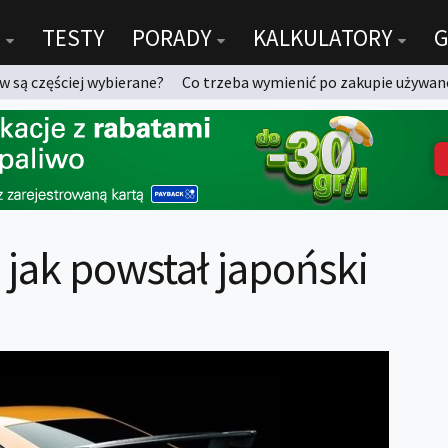
TESTY
PORADY
KALKULATORY
G
 są częściej wybierane?
Co trzeba wymienić po zakupie używan
 jak powstał japoński