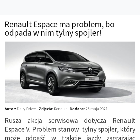
Technika
Prawo
Renault Espace ma problem, bo
Technika jazdy
odpada w nim tylny spojler!
Oświetlenie
Kalkulatory
Przelicznik mocy
Auto z niemiec
Galerie
Autor:
Daily Driver ·
Zdjęcia:
Renault ·
Dodane:
25 maja 2021
Rusza akcja serwisowa dotyczą Renault
Espace V. Problem stanowi tylny spojler, który
może odpaść w trakcie jazdy zagrażając