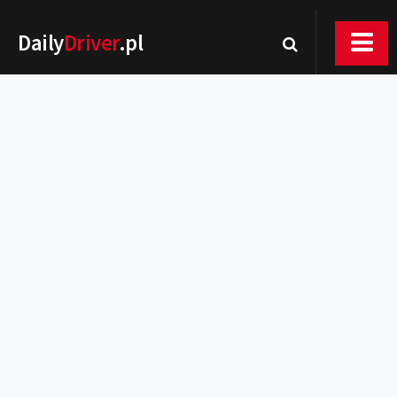
Daily
Driver
.pl
Nowości
Premiery
Rynek
Drogi
Zmiany w prawie
Wydarzenia
MOTORsport
Testy
Porady
Zakup i eksploatacja