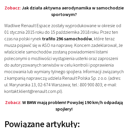
Zobacz:
Jak działa aktywna aerodynamika w samochodzie
sportowym?
Wadliwe Renault Espace zostały wyprodukowane w okresie od
01 stycznia 2015 roku do 15 października 2018 roku. Przez ten
czas na polski rynek
trafiło
296 samochodów
, które teraz
musza pojawić się w ASO na naprawę. Koncern
zadeklarował, że
właściciele samochodów zostaną powiadomieni listami
poleconymi o możliwości wystąpienia usterki oraz zaproszeni
do autoryzowanych serwisów w celu kontroli i poprawienia
mocowania lub wymiany tylnego spojlera.
Informacji związanych
z kampanią naprawczą udziela Renault Polska Sp. z o.o. (adres:
ul. Marynarska 13, 02-674 Warszawa; tel.: 800 900 803; e-mail:
kontakt.klient@renault.com.pl).
Zobacz:
W BMW mają problem! Powyżej 190 km/h odpadają
spojlery!
Powiązane artykuły: