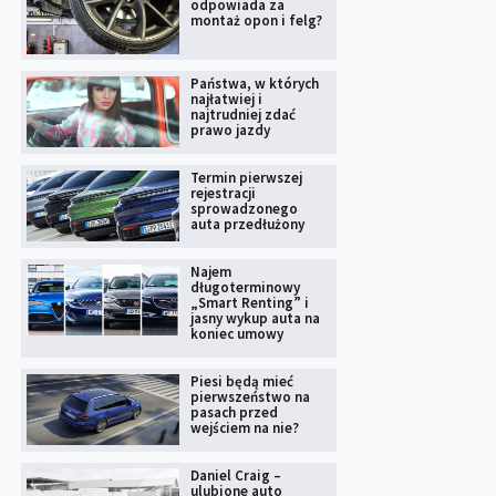
odpowiada za
montaż opon i felg?
Państwa, w których
najłatwiej i
najtrudniej zdać
prawo jazdy
Termin pierwszej
rejestracji
sprowadzonego
auta przedłużony
Najem
długoterminowy
„Smart Renting” i
jasny wykup auta na
koniec umowy
Piesi będą mieć
pierwszeństwo na
pasach przed
wejściem na nie?
Daniel Craig –
ulubione auto