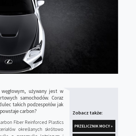
m węgłowym, używany jest w
ortowych samochodów. Coraz
udulec takich podzespołów jak
 powstaje carbon?
Zobacz także:
rbon Fiber Reinforced Plastics
PRZELICZNIK MOCY »
eriałów określanych skrótowo