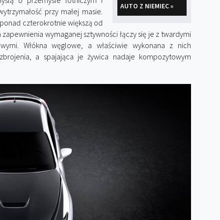
yślą o przemyśle lotniczym i
AUTO Z NIEMIEC »
wytrzymałość przy małej masie.
ponad czterokrotnie większą od
dla zapewnienia wymaganej sztywności łączy się je z twardymi
dowymi. Włókna węglowe, a właściwie wykonana z nich
zbrojenia, a spajająca je żywica nadaje kompozytowym