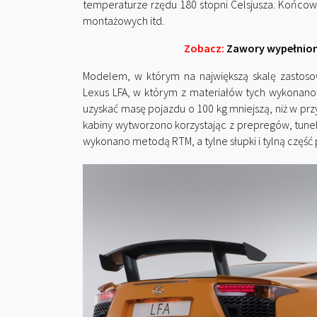
temperaturze rzędu 180 stopni Celsjusza. Końcow
montażowych itd.
Zobacz:
Zawory wypełnione 
Modelem, w którym na największą skalę zasto
Lexus LFA, w którym z materiałów tych wykonano 
uzyskać masę pojazdu o 100 kg mniejszą, niż w p
kabiny wytworzono korzystając z prepregów, tune
wykonano metodą RTM, a tylne słupki i tylną częś