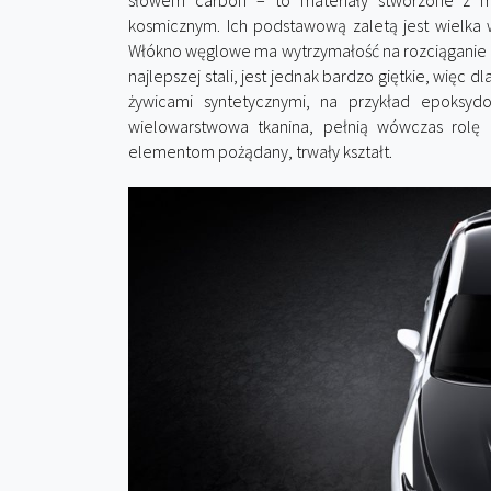
słowem carbon – to materiały stworzone z m
kosmicznym. Ich podstawową zaletą jest wielka 
Włókno węglowe ma wytrzymałość na rozciąganie 
najlepszej stali, jest jednak bardzo giętkie, więc 
żywicami syntetycznymi, na przykład epoksy
wielowarstwowa tkanina, pełnią wówczas rolę 
elementom pożądany, trwały kształt.