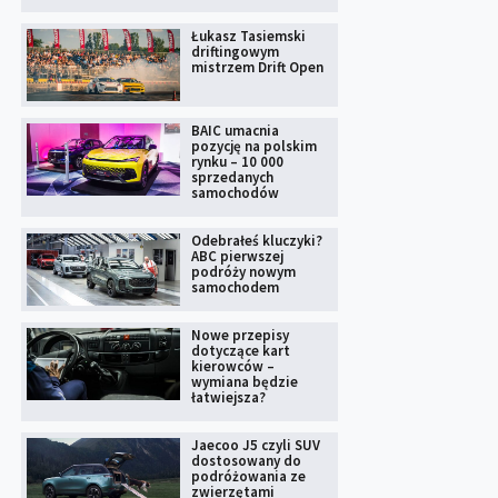
Łukasz Tasiemski
driftingowym
mistrzem Drift Open
BAIC umacnia
pozycję na polskim
rynku – 10 000
sprzedanych
samochodów
Odebrałeś kluczyki?
ABC pierwszej
podróży nowym
samochodem
Nowe przepisy
dotyczące kart
kierowców –
wymiana będzie
łatwiejsza?
Jaecoo J5 czyli SUV
dostosowany do
podróżowania ze
zwierzętami