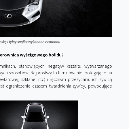
skę i tylny spojler wykonane z carbonu
ierownica wyścigowego bolidu?
nikach, stanowiących negatyw kształtu wytwarzanego
wych sposobów. Najprostszy to laminowanie, polegające na
vlarowej, szklanej itp.) i ręcznym przesycaniu ich żywicą
st ograniczenie czasem twardnienia żywicy, powodujące