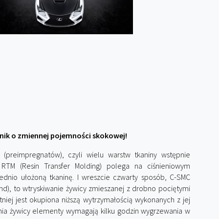
nik o zmiennej pojemności skokowej!
(preimpregnatów), czyli wielu warstw tkaniny wstępnie
RTM (Resin Transfer Molding) polega na ciśnieniowym
ednio ułożoną tkaninę. I wreszcie czwarty sposób, C-SMC
d), to wtryskiwanie żywicy zmieszanej z drobno pociętymi
tniej jest okupiona niższą wytrzymałością wykonanych z jej
ia żywicy elementy wymagają kilku godzin wygrzewania w