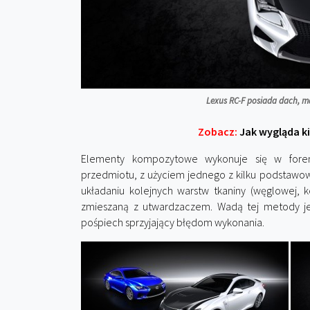
Lexus RC-F posiada dach, ma
Zobacz:
Jak wygląda k
Elementy kompozytowe wykonuje się w forem
przedmiotu, z użyciem jednego z kilku podstawo
układaniu kolejnych warstw tkaniny (węglowej, ke
zmieszaną z utwardzaczem. Wadą tej metody je
pośpiech sprzyjający błędom wykonania.