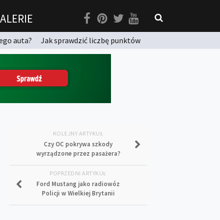
ALERIE
ego auta?
Jak sprawdzić liczbę punktów
KOLEJNY ARTYKUŁ
Czy OC pokrywa szkody
wyrządzone przez pasażera?
POPRZEDNI ARTYKUŁ
Ford Mustang jako radiowóz
Policji w Wielkiej Brytanii