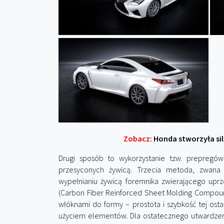
Zobacz:
Honda stworzyła sil
Drugi sposób to wykorzystanie tzw. prepregów 
przesyconych żywicą. Trzecia metoda, zwana 
wypełnianiu żywicą foremnika zwierającego uprz
(Carbon Fiber Reinforced Sheet Molding Compoun
włóknami do formy – prostota i szybkość tej osta
użyciem elementów. Dla ostatecznego utwardzen