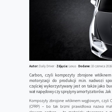
Autor:
Daily Driver ·
Zdjęcia:
Lexus ·
Dodane:
10 czerwca 2016
Carbon, czyli kompozyty zbrojone włókne
motoryzacji do produkcji m.in. nadwozi sp
częściej wykorzystywany jest on także jako b
wał napędowy czy sprężyny amortyzatorów. Jak
Kompozyty zbrojone włóknem węglowym, czyli Ca
(CFRP) – bo tak brzmi prawidłowa nazwa mat