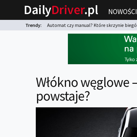
Daily
Driver
.pl
NOWOŚCI
Trendy:
Automat czy manual? Które skrzynie biegów
karnych?
Włókno węglowe – c
powstaje?