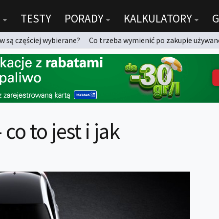
TESTY
PORADY
KALKULATORY
G
 są częściej wybierane?
Co trzeba wymienić po zakupie używan
o to jest i jak