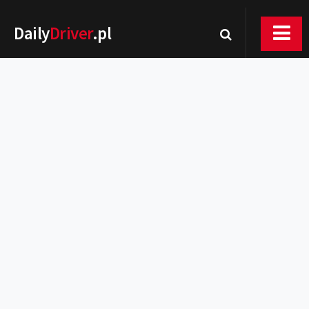
Daily
Driver
.pl
Nowości
Premiery
Rynek
Drogi
Zmiany w prawie
Wydarzenia
MOTORsport
Testy
Porady
Zakup i eksploatacja