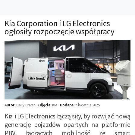
Technika
Prawo
Kia Corporation i LG Electronics
Technika jazdy
ogłosiły rozpoczęcie współpracy
Oświetlenie
Kalkulatory
Przelicznik mocy
Auto z niemiec
Galerie
Autor:
Daily Driver ·
Zdjęcia:
KIA ·
Dodane:
7 kwietnia 2025
Kia i LG Electronics łączą siły, by rozwijać nową
generację pojazdów opartych na platformie
PBV, łączących mobilność ze smart