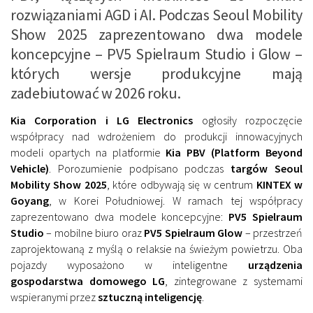
rozwiązaniami AGD i AI. Podczas Seoul Mobility
Show 2025 zaprezentowano dwa modele
koncepcyjne – PV5 Spielraum Studio i Glow –
których wersje produkcyjne mają
zadebiutować w 2026 roku.
Kia Corporation i LG Electronics
ogłosiły rozpoczęcie
współpracy nad wdrożeniem do produkcji innowacyjnych
modeli opartych na platformie
Kia PBV (Platform Beyond
Vehicle)
. Porozumienie podpisano podczas
targów Seoul
Mobility Show 2025
, które odbywają się w centrum
KINTEX w
Goyang
, w Korei Południowej. W ramach tej współpracy
zaprezentowano dwa modele koncepcyjne:
PV5 Spielraum
Studio
– mobilne biuro oraz
PV5 Spielraum Glow
– przestrzeń
zaprojektowaną z myślą o relaksie na świeżym powietrzu. Oba
pojazdy wyposażono w inteligentne
urządzenia
gospodarstwa domowego LG
, zintegrowane z systemami
wspieranymi przez
sztuczną inteligencję
.