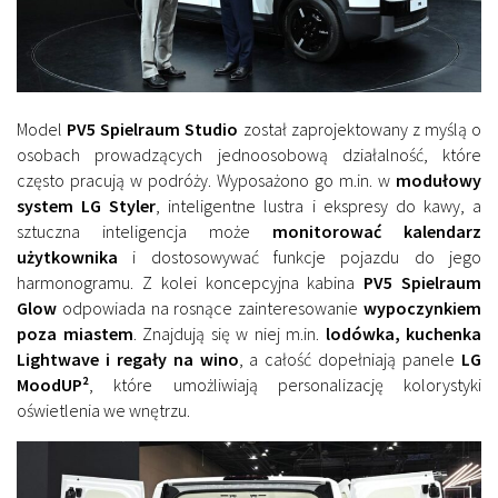
Model
PV5 Spielraum Studio
został zaprojektowany z myślą o
osobach prowadzących jednoosobową działalność, które
często pracują w podróży. Wyposażono go m.in. w
modułowy
system LG Styler
, inteligentne lustra i ekspresy do kawy, a
sztuczna inteligencja może
monitorować kalendarz
użytkownika
i dostosowywać funkcje pojazdu do jego
harmonogramu. Z kolei koncepcyjna kabina
PV5 Spielraum
Glow
odpowiada na rosnące zainteresowanie
wypoczynkiem
poza miastem
. Znajdują się w niej m.in.
lodówka, kuchenka
Lightwave i regały na wino
, a całość dopełniają panele
LG
MoodUP²
, które umożliwiają personalizację kolorystyki
oświetlenia we wnętrzu.