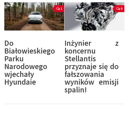
1
0
Do
Inżynier z
Białowieskiego
koncernu
Parku
Stellantis
Narodowego
przyznaje się do
wjechały
fałszowania
Hyundaie
wyników emisji
spalin!