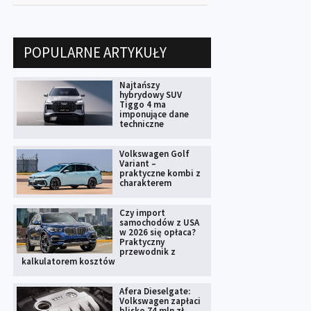
POPULARNE ARTYKUŁY
Najtańszy
hybrydowy SUV
Tiggo 4 ma
imponujące dane
techniczne
Volkswagen Golf
Variant –
praktyczne kombi z
charakterem
Czy import
samochodów z USA
w 2026 się opłaca?
Praktyczny
przewodnik z
kalkulatorem kosztów
Afera Dieselgate:
Volkswagen zapłaci
blisko 74 mln zł