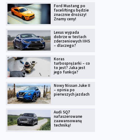
Ford Mustang po
faceliftingu będzie
znacznie droższy!
Znamy ceny!
Lexus wypada
dobrze w testach
zderzeniowych IIHS
– dlaczego?
Koras
turbosprężarki – co
to jest? Jaka jest
jego funkcja?
Nowy Nissan Juke II
– opinia po
pierwszych jazdach
Audi SQ7
nafaszerowane
zaawansowaną
techniką!