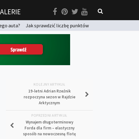
ALERIE
ego auta?
Jak sprawdzić liczbę punktów
KOLEJNY ARTYKUŁ
19-letni Adrian Rzeźnik
rozpoczyna sezon w Rajdzie
Arktycznym
POPRZEDNI ARTYKUŁ
Wynajem długoterminowy
Forda dla firm – elastyczny
sposób na nowoczesną flotę