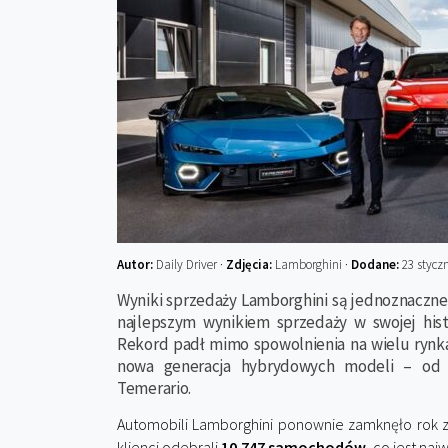
Autor:
Daily Driver ·
Zdjęcia:
Lamborghini ·
Dodane:
23 stycz
Wyniki sprzedaży Lamborghini są jednoznaczne 
najlepszym wynikiem sprzedaży w swojej histo
Rekord padł mimo spowolnienia na wielu rynka
nowa generacja hybrydowych modeli – od 
Temerario.
Automobili Lamborghini ponownie zamknęło rok z
klienci odebrali
10 747 samochodów
, co jest naj