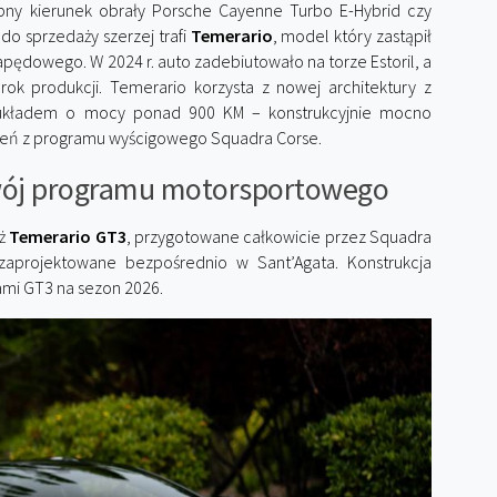
ny kierunek obrały Porsche Cayenne Turbo E-Hybrid czy
o sprzedaży szerzej trafi
Temerario
, model który zastąpił
apędowego. W 2024 r. auto zadebiutowało na torze Estoril, a
rok produkcji. Temerario korzysta z nowej architektury z
układem o mocy ponad 900 KM – konstrukcyjnie mocno
dczeń z programu wyścigowego Squadra Corse.
wój programu motorsportowego
eż
Temerario GT3
, przygotowane całkowicie przez Squadra
zaprojektowane bezpośrednio w Sant’Agata. Konstrukcja
ami GT3 na sezon 2026.