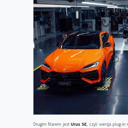
Drugim filarem jest
Urus SE
, czyli wersja plug-