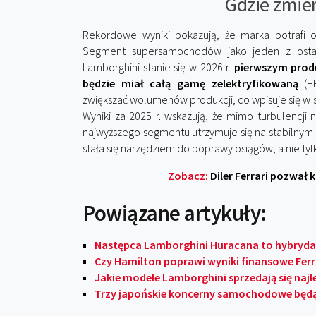
Gdzie zmie
Rekordowe wyniki pokazują, że marka potrafi o
Segment supersamochodów jako jeden z ostat
Lamborghini stanie się w 2026 r.
pierwszym prod
będzie miał całą gamę zelektryfikowaną
(HE
zwiększać wolumenów produkcji, co wpisuje się w s
Wyniki za 2025 r. wskazują, że mimo turbulencj
najwyższego segmentu utrzymuje się na stabilnym 
stała się narzędziem do poprawy osiągów, a nie tyl
Zobacz:
Diler Ferrari pozwał 
Powiązane artykuły:
Następca Lamborghini Huracana to hybryda 
Czy Hamilton poprawi wyniki finansowe Ferr
Jakie modele Lamborghini sprzedają się najle
Trzy japońskie koncerny samochodowe będą r