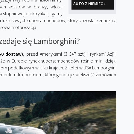
AUTO Z NIEMIEC »
ych kosztów w branży, włoski
i stopniowej elektryfikacji gamy
m luksusowych supersamochodów, który pozostaje znacznie
asowa motoryzacja.
rzedaje się Lamborghini?
50 dostaw)
, przed Amerykami (3 347 szt.) i rynkami Azji i
ę, że w Europie rynek supersamochodów rośnie m.in. dzięki
anom podatkowym w kilku krajach. Z kolei w USA Lamborghini
egmentu ultra-premium, który generuje większość zamówień