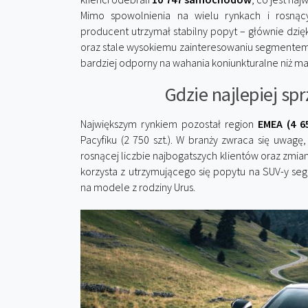
Mimo spowolnienia na wielu rynkach i rosnąc
producent utrzymał stabilny popyt – głównie dzięk
oraz stale wysokiemu zainteresowaniu segmente
bardziej odporny na wahania koniunkturalne niż m
Gdzie najlepiej sp
Największym rynkiem pozostał region
EMEA (4 6
Pacyfiku (2 750 szt.). W branży zwraca się uwag
rosnącej liczbie najbogatszych klientów oraz zmi
korzysta z utrzymującego się popytu na SUV-y s
na modele z rodziny Urus.