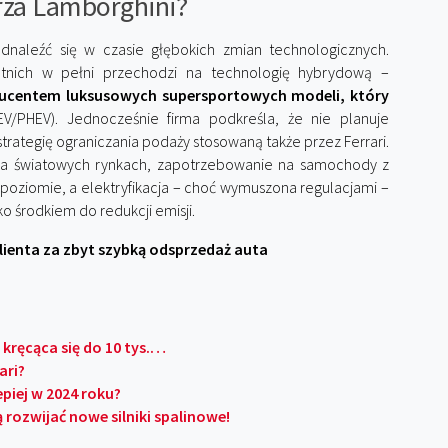
rza Lamborghini?
dnaleźć się w czasie głębokich zmian technologicznych.
nich w pełni przechodzi na technologię hybrydową –
ucentem luksusowych supersportowych modeli, który
V/PHEV). Jednocześnie firma podkreśla, że nie planuje
trategię ograniczania podaży stosowaną także przez Ferrari.
i na światowych rynkach, zapotrzebowanie na samochody z
poziomie, a elektryfikacja – choć wymuszona regulacjami –
ko środkiem do redukcji emisji.
klienta za zbyt szybką odsprzedaż auta
kręcąca się do 10 tys.…
ari?
piej w 2024 roku?
ozwijać nowe silniki spalinowe!