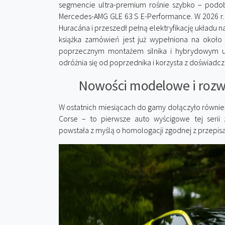
segmencie ultra-premium rośnie szybko – podob
Mercedes-AMG GLE 63 S E-Performance. W 2026 r. d
Huracána i przeszedł pełną elektryfikację układu n
książka zamówień jest już wypełniona na około 
poprzecznym montażem silnika i hybrydowym 
odróżnia się od poprzednika i korzysta z doświa
Nowości modelowe i roz
W ostatnich miesiącach do gamy dołączyło równi
Corse – to pierwsze auto wyścigowe tej serii 
powstała z myślą o homologacji zgodnej z przepis