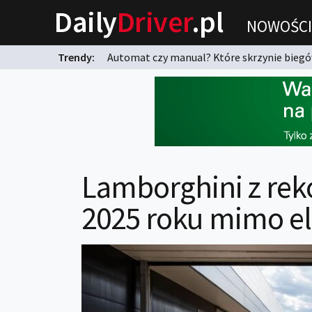
Daily
Driver
.pl
NOWOŚCI
Trendy:
Automat czy manual? Które skrzynie biegów
karnych?
Lamborghini z re
2025 roku mimo ele