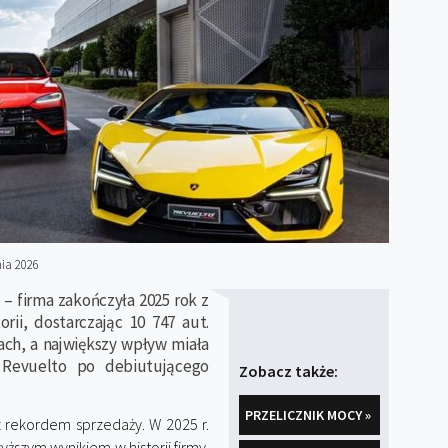
nia 2026
– firma zakończyła 2025 rok z
rii, dostarczając 10 747 aut.
ch, a największy wpływ miała
Revuelto po debiutującego
Zobacz także:
PRZELICZNIK MOCY »
 rekordem sprzedaży. W 2025 r.
wyższym wynikiem w historii firmy.