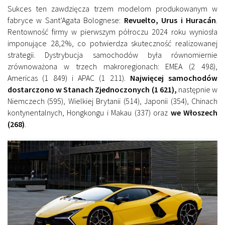
Sukces ten zawdzięcza trzem modelom produkowanym w
fabryce w Sant’Agata Bolognese:
Revuelto, Urus i Huracán
.
Rentowność firmy w pierwszym półroczu 2024 roku wyniosła
imponujące 28,2%, co potwierdza skuteczność realizowanej
strategii. Dystrybucja samochodów była równomiernie
zrównoważona w trzech makroregionach: EMEA (2 498),
Americas (1 849) i APAC (1 211).
Najwięcej samochodów
dostarczono w Stanach Zjednoczonych (1 621),
następnie w
Niemczech (595), Wielkiej Brytanii (514), Japonii (354), Chinach
kontynentalnych, Hongkongu i Makau (337) oraz
we Włoszech
(268)
.