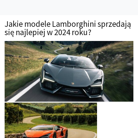
Technika
Prawo
Jakie modele Lamborghini sprzedają
Technika jazdy
się najlepiej w 2024 roku?
Oświetlenie
Kalkulatory
Przelicznik mocy
Auto z niemiec
Galerie