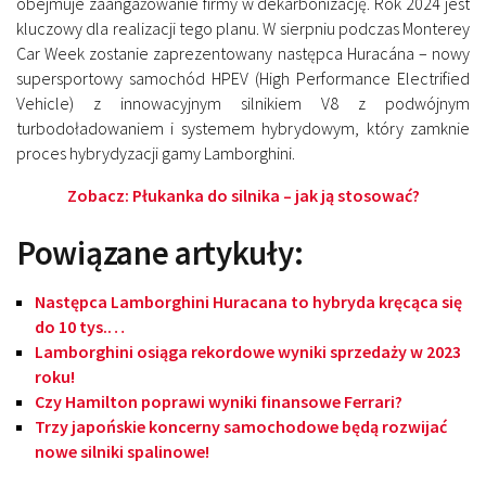
obejmuje zaangażowanie firmy w dekarbonizację. Rok 2024 jest
kluczowy dla realizacji tego planu. W sierpniu podczas Monterey
Car Week zostanie zaprezentowany następca Huracána – nowy
supersportowy samochód HPEV (High Performance Electrified
Vehicle) z innowacyjnym silnikiem V8 z podwójnym
turbodoładowaniem i systemem hybrydowym, który zamknie
proces hybrydyzacji gamy Lamborghini.
Zobacz: Płukanka do silnika – jak ją stosować?
Powiązane artykuły:
Następca Lamborghini Huracana to hybryda kręcąca się
do 10 tys.…
Lamborghini osiąga rekordowe wyniki sprzedaży w 2023
roku!
Czy Hamilton poprawi wyniki finansowe Ferrari?
Trzy japońskie koncerny samochodowe będą rozwijać
nowe silniki spalinowe!