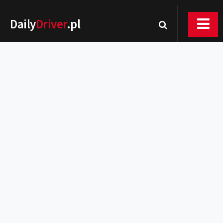
Daily
Driver
.pl
Nowości
Premiery
Rynek
Drogi
Zmiany w prawie
Wydarzenia
MOTORsport
Testy
Porady
Zakup i eksploatacja