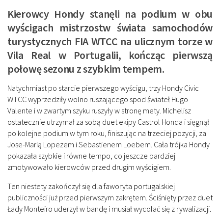
Kierowcy Hondy stanęli na podium w obu
wyścigach mistrzostw świata samochodów
turystycznych FIA WTCC na ulicznym torze w
Vila Real w Portugalii, kończąc pierwszą
połowę sezonu z szybkim tempem.
Natychmiast po starcie pierwszego wyścigu, trzy Hondy Civic
WTCC wyprzedziły wolno ruszającego spod świateł Hugo
Valente i w zwartym szyku ruszyły w stronę mety. Michelisz
ostatecznie utrzymał za sobą duet ekipy Castrol Honda i sięgnął
po kolejne podium w tym roku, finiszując na trzeciej pozycji, za
Jose-Marią Lopezem i Sebastienem Loebem. Cała trójka Hondy
pokazała szybkie i równe tempo, co jeszcze bardziej
zmotywowało kierowców przed drugim wyścigiem.
Ten niestety zakończył się dla faworyta portugalskiej
publiczności już przed pierwszym zakrętem. Ściśnięty przez duet
Łady Monteiro uderzył w bandę i musiał wycofać się z rywalizacji.