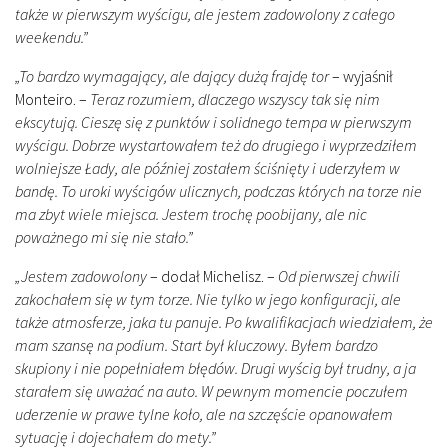
także w pierwszym wyścigu, ale jestem zadowolony z całego
weekendu.”
„To bardzo wymagający, ale dający dużą frajdę tor
– wyjaśnił
Monteiro. –
Teraz rozumiem, dlaczego wszyscy tak się nim
ekscytują. Cieszę się z punktów i solidnego tempa w pierwszym
wyścigu. Dobrze wystartowałem też do drugiego i wyprzedziłem
wolniejsze Łady, ale później zostałem ściśnięty i uderzyłem w
bandę. To uroki wyścigów ulicznych, podczas których na torze nie
ma zbyt wiele miejsca. Jestem trochę poobijany, ale nic
poważnego mi się nie stało.”
„Jestem zadowolony
– dodał Michelisz. –
Od pierwszej chwili
zakochałem się w tym torze. Nie tylko w jego konfiguracji, ale
także atmosferze, jaka tu panuje. Po kwalifikacjach wiedziałem, że
mam szansę na podium. Start był kluczowy. Byłem bardzo
skupiony i nie popełniałem błędów. Drugi wyścig był trudny, a ja
starałem się uważać na auto. W pewnym momencie poczułem
uderzenie w prawe tylne koło, ale na szczęście opanowałem
sytuację i dojechałem do mety.”