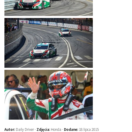
Autor:
Daily Driver ·
Zdjęcia:
Honda ·
Dodane:
18 lipca 2015