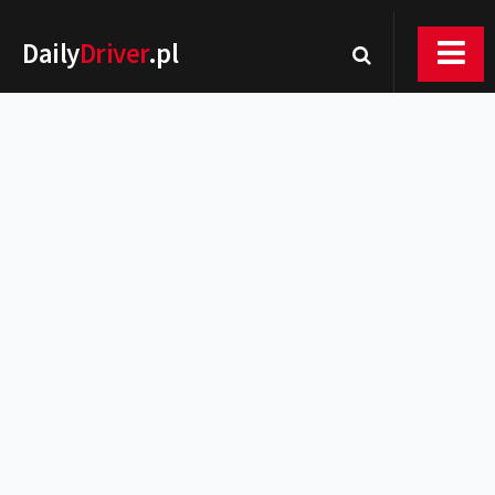
Daily
Driver
.pl
Nowości
Premiery
Rynek
Drogi
Zmiany w prawie
Wydarzenia
MOTORsport
Testy
Porady
Zakup i eksploatacja