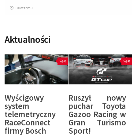
10 lat temu
Aktualności
0
0
Wyścigowy
Ruszył nowy
system
puchar Toyota
telemetryczny
Gazoo Racing w
RaceConnect
Gran Turismo
firmy Bosch
Sport!