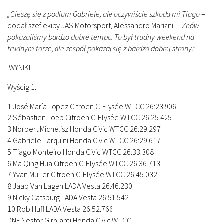
„Cieszę się z podium Gabriele, ale oczywiście szkoda mi Tiago
–
dodał szef ekipy JAS Motorsport, Alessandro Mariani. –
Znów
pokazaliśmy bardzo dobre tempo. To był trudny weekend na
trudnym torze, ale zespół pokazał się z bardzo dobrej strony.”
WYNIKI
Wyścig 1:
1 José María Lopez Citroën C-Elysée WTCC 26:23.906
2 Sébastien Loeb Citroën C-Elysée WTCC 26:25.425
3 Norbert Michelisz Honda Civic WTCC 26:29.297
4 Gabriele Tarquini Honda Civic WTCC 26:29.617
5 Tiago Monteiro Honda Civic WTCC 26:33.308
6 Ma Qing Hua Citroën C-Elysée WTCC 26:36.713
7 Yvan Muller Citroën C-Elysée WTCC 26:45.032
8 Jaap Van Lagen LADA Vesta 26:46.230
9 Nicky Catsburg LADA Vesta 26:51.542
10 Rob Huff LADA Vesta 26:52.766
DNF Nestor Girolami Honda Civic WTCC