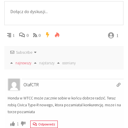
1
1
0
0
Subscribe
najnowszy
najstarszy
oceniany
OlafCTR
Honda w WTCC może zacznie sobie w końcu dobrze radzić. Teraz
robią Civica Type-R nowego, ktora pozamiatal konkurencję. moze i na
torze pozamiata
1
Odpowiedz