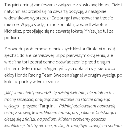
Tarquini ominął zamieszanie związane z siostrzaną Hondą Civic i
natychmiast przebił się na czwartą pozycję, a następnie
widowiskowo wyprzedził Catsburga i awansował na trzecie
miejsce. W jego ślady, mimo kontaktu, poszedł wkrótce
Michelisz, przebijając się na czwartą lokatę i finiszując tuż za
podium.
Z powodu problemów technicznych Nestor Girolami musiał
zjechać do alei serwisowej już po pierwszym okrążeniu, ale
wrócił na tor i zebrał cenne doświadczenie przed drugim
startem. Determinacja Argentyńczyka opłaciła się. Kierowca
ekipy Honda Racing Team Sweden sięgnął w drugim wyścigu po
kolejne punkty w tym sezonie.
„Mój samochód prowadził się dzisiaj świetnie, ale miałem też
trochę szczęścia, omijając zamieszanie na starcie drugiego
wyścigu
– przyznał Tarquini. –
Później atakowałem naprawdę
ostro; z prawej, lewej. Miałem tempo, aby pokonać Catsburga i
cieszę się z finiszu na podium. Miałem problemy podczas
kwalifikacji. Gdyby nie one, myślę, że mógłbym stanąć na podium