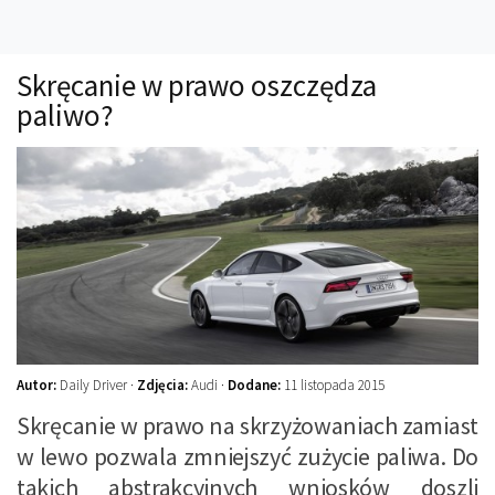
Technika
Prawo
Skręcanie w prawo oszczędza
Technika jazdy
paliwo?
Oświetlenie
Kalkulatory
Przelicznik mocy
Auto z niemiec
Galerie
Autor:
Daily Driver ·
Zdjęcia:
Audi ·
Dodane:
11 listopada 2015
Skręcanie w prawo na skrzyżowaniach zamiast
w lewo pozwala zmniejszyć zużycie paliwa. Do
takich abstrakcyjnych wniosków doszli