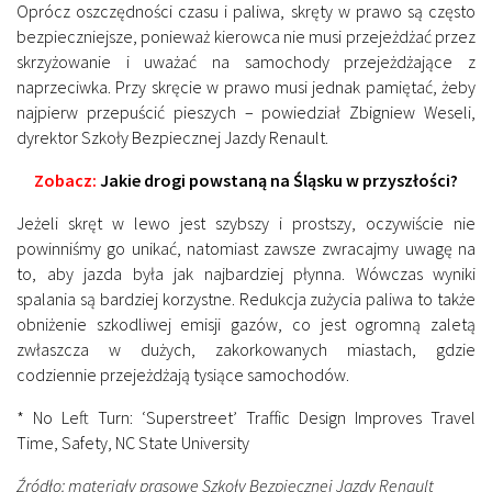
Oprócz oszczędności czasu i paliwa, skręty w prawo są często
bezpieczniejsze, ponieważ kierowca nie musi przejeżdżać przez
skrzyżowanie i uważać na samochody przejeżdżające z
naprzeciwka. Przy skręcie w prawo musi jednak pamiętać, żeby
najpierw przepuścić pieszych
– powiedział Zbigniew Weseli,
dyrektor Szkoły Bezpiecznej Jazdy Renault.
Zobacz:
Jakie drogi powstaną na Śląsku w przyszłości?
Jeżeli skręt w lewo jest szybszy i prostszy, oczywiście nie
powinniśmy go unikać, natomiast zawsze zwracajmy uwagę na
to, aby jazda była jak najbardziej płynna. Wówczas wyniki
spalania są bardziej korzystne. Redukcja zużycia paliwa to także
obniżenie szkodliwej emisji gazów, co jest ogromną zaletą
zwłaszcza w dużych, zakorkowanych miastach, gdzie
codziennie przejeżdżają tysiące samochodów.
*
No Left Turn: ‘Superstreet’ Traffic Design Improves Travel
Time, Safety
, NC State University
Źródło: materiały prasowe Szkoły Bezpiecznej Jazdy Renault