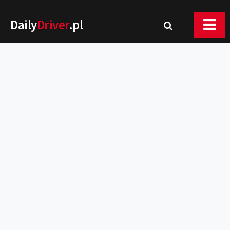
Daily
Driver
.pl
Nowości
Premiery
Rynek
Drogi
Zmiany w prawie
Wydarzenia
MOTORsport
Testy
Porady
Zakup i eksploatacja