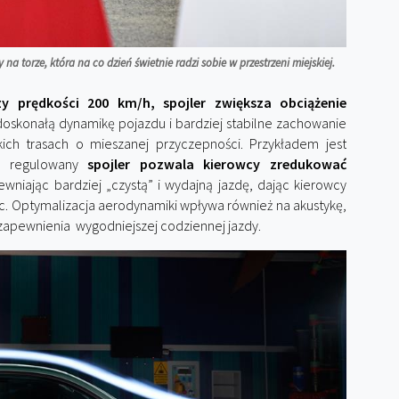
a torze, która na co dzień świetnie radzi sobie w przestrzeni miejskiej.
zy prędkości 200 km/h, spojler zwiększa obciążenie
doskonałą dynamikę pojazdu i bardziej stabilne zachowanie
kich trasach o mieszanej przyczepności. Przykładem jest
ym regulowany
spojler pozwala kierowcy zredukować
ewniając bardziej „czystą” i wydajną jazdę, dając kierowcy
c. Optymalizacja aerodynamiki wpływa również na akustykę,
i zapewnienia wygodniejszej codziennej jazdy.