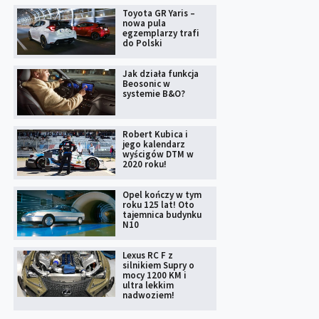
Toyota GR Yaris –
nowa pula
egzemplarzy trafi
do Polski
Jak działa funkcja
Beosonic w
systemie B&O?
Robert Kubica i
jego kalendarz
wyścigów DTM w
2020 roku!
Opel kończy w tym
roku 125 lat! Oto
tajemnica budynku
N10
Lexus RC F z
silnikiem Supry o
mocy 1200 KM i
ultra lekkim
nadwoziem!