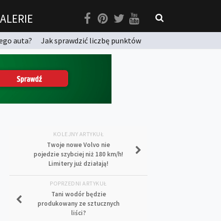
ALERIE
ego auta?
Jak sprawdzić liczbę punktów
KOLEJNY ARTYKUŁ
Twoje nowe Volvo nie
pojedzie szybciej niż 180 km/h!
Limitery już działają!
POPRZEDNI ARTYKUŁ
Tani wodór będzie
produkowany ze sztucznych
liści?