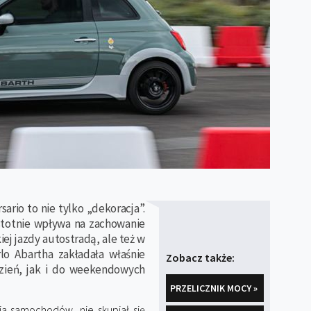
ario to nie tylko „dekoracja”.
stotnie wpływa na zachowanie
iej jazdy autostradą, ale też w
arlo Abartha zakładała właśnie
Zobacz także:
zień, jak i do weekendowych
PRZELICZNIK MOCY »
ia samochodów, nie skupiał się