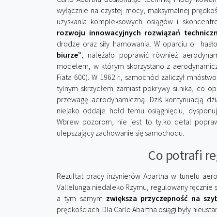
wyłącznie na czystej mocy, maksymalnej prędkośc
uzyskania kompleksowych osiągów i skoncentr
rozwoju innowacyjnych rozwiązań technicz
drodze oraz siły hamowania. W oparciu o hasło
biurze”
, należało poprawić również aerodyn
modelem, w którym skorzystano z aerodynamiczn
Fiata 600). W 1962 r., samochód zaliczył mnóstwo
tylnym skrzydłem zamiast pokrywy silnika, co o
przewagę aerodynamiczną. Dziś kontynuacją dzia
niejako oddaje hołd temu osiągnięciu, dysponu
Wbrew pozorom, nie jest to tylko detal popraw
ulepszający zachowanie się samochodu.
Co potrafi r
Rezultat pracy inżynierów Abartha w tunelu a
Vallelunga niedaleko Rzymu, regulowany ręcznie
a tym samym
zwiększa przyczepność na szy
prędkościach. Dla Carlo Abartha osiągi były nieus