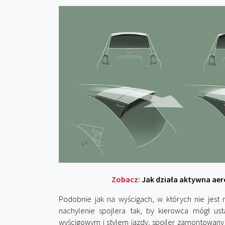
Zobacz:
Jak działa aktywna a
Podobnie jak na wyścigach, w których nie jest
nachylenie spojlera tak, by kierowca mógł u
wyścigowym i stylem jazdy, spojler zamontowany