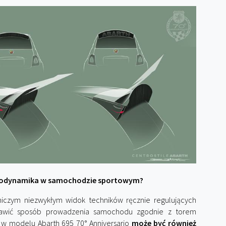
erodynamika w samochodzie sportowym?
 niczym niezwykłym widok techników ręcznie regulujących
stawić sposób prowadzenia samochodu zgodnie z torem
 w modelu Abarth 695 70° Anniversario
może być również