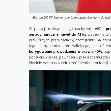
Abartha 695 70° Anniversario to maszyna stworzona do jazdy n
W pozycji maksymalnego nachylenia (60°),
pr
aerodynamiczne nawet do 42 kg
. Zapewnia to 
przy dużych prędkościach, szczególnie na szyb
legendarny rzymski tor Vallelunga, na któr
korygowanie prowadzenia o prawie 40%
, zap
poczucie większej pewności w przekraczaniu grani
idealnie dobraną w celu zmniejszenia turbulencji 