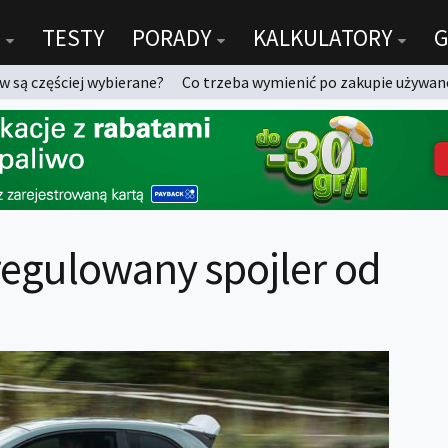
TESTY
PORADY
KALKULATORY
G
 są częściej wybierane?
Co trzeba wymienić po zakupie używan
 regulowany spojler od