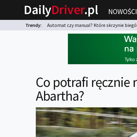
Daily
Driver
.pl
NOWOŚCI
Trendy:
Automat czy manual? Które skrzynie biegów
karnych?
Co potrafi ręcznie
Abartha?