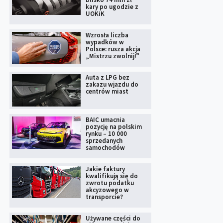
kary po ugodzie z
UOKiK
Wzrosła liczba
wypadków w
Polsce: rusza akcja
„Mistrzu zwolnij!”
Auta z LPG bez
zakazu wjazdu do
centrów miast
BAIC umacnia
pozycję na polskim
rynku – 10 000
sprzedanych
samochodów
Jakie faktury
kwalifikują się do
zwrotu podatku
akcyzowego w
transporcie?
Używane części do