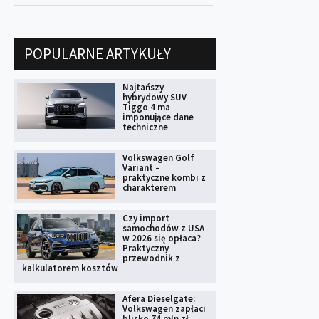
POPULARNE ARTYKUŁY
Najtańszy
hybrydowy SUV
Tiggo 4 ma
imponujące dane
techniczne
Volkswagen Golf
Variant –
praktyczne kombi z
charakterem
Czy import
samochodów z USA
w 2026 się opłaca?
Praktyczny
przewodnik z
kalkulatorem kosztów
Afera Dieselgate:
Volkswagen zapłaci
blisko 74 mln zł