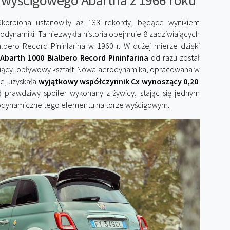
la wyścigowego Abartha z 1966 roku
orpiona ustanowiły aż 133 rekordy, będące wynikiem
dynamiki. Ta niezwykła historia obejmuje 8 zadziwiających
bero Record Pininfarina w 1960 r. W dużej mierze dzięki
,
Abarth 1000 Bialbero Record Pininfarina
od razu został
niący, opływowy kształt. Nowa aerodynamika, opracowana w
e, uzyskała
wyjątkowy współczynnik Cx wynoszący 0,20
.
prawdziwy spoiler wykonany z żywicy, stając się jednym
erodynamiczne tego elementu na torze wyścigowym.