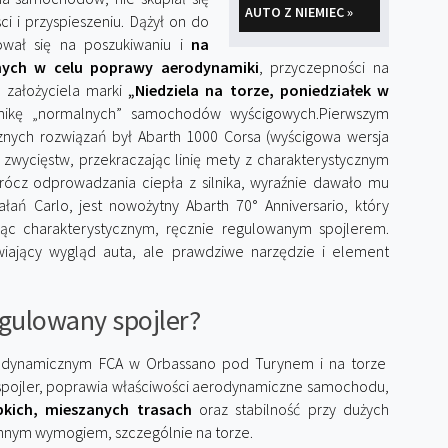
AUTO Z NIEMIEC »
i i przyspieszeniu. Dążył on do
ował się na poszukiwaniu i
na
nych w celu poprawy aerodynamiki
, przyczepności na
 założyciela marki
„Niedziela na torze, poniedziałek w
amikę „normalnych” samochodów wyścigowych.Pierwszym
ych rozwiązań był Abarth 1000 Corsa (wyścigowa wersja
 zwycięstw, przekraczając linię mety z charakterystycznym
prócz odprowadzania ciepła z silnika, wyraźnie dawało mu
łań Carlo, jest nowożytny Abarth 70° Anniversario, który
jąc charakterystycznym, ręcznie regulowanym spojlerem.
iający wygląd auta, ale prawdziwe narzędzie i element
egulowany spojler?
erodynamicznym FCA w Orbassano pod Turynem i na torze
 spojler, poprawia właściwości aerodynamiczne samochodu,
bkich, mieszanych trasach
oraz stabilność przy dużych
tannym wymogiem, szczególnie na torze.