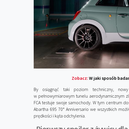
Zobacz:
W jaki sposób bad
By osiągnąć taki poziom techniczny, nowy
w pełnowymiarowym tunelu aerodynamicznym zlo
FCA testuje swoje samochody. W tym centrum do
Abartha 695 70° Anniversario we wszystkich możl
prędkości i kąta odchylenia.