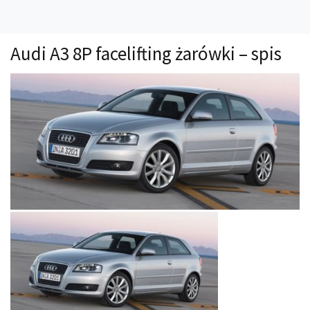
Technika
Prawo
Audi A3 8P facelifting żarówki – spis
Technika jazdy
Oświetlenie
Kalkulatory
Przelicznik mocy
Auto z niemiec
Galerie