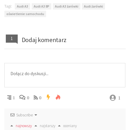
Tagi:
Audi A3
Audi A3 8P
Audi A3 żarówki
Audi żarówki
oświetlenie samochodu
1
Dodaj komentarz
1
1
0
0
Subscribe
najnowszy
najstarszy
oceniany