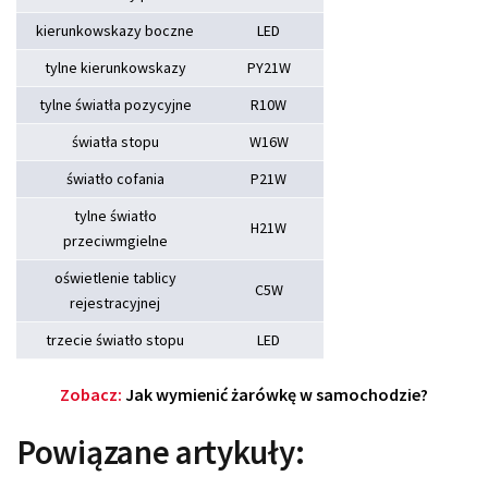
kierunkowskazy boczne
LED
tylne kierunkowskazy
PY21W
tylne światła pozycyjne
R10W
światła stopu
W16W
światło cofania
P21W
tylne światło
H21W
przeciwmgielne
oświetlenie tablicy
C5W
rejestracyjnej
trzecie światło stopu
LED
Zobacz:
Jak wymienić żarówkę w samochodzie?
Powiązane artykuły: