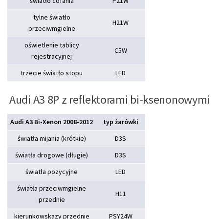
światło cofania
P21W
tylne światło
H21W
przeciwmgielne
oświetlenie tablicy
C5W
rejestracyjnej
trzecie światło stopu
LED
Audi A3 8P z reflektorami bi-ksenonowymi
Audi A3 Bi-Xenon 2008-2012
typ żarówki
światła mijania (krótkie)
D3S
światła drogowe (długie)
D3S
światła pozycyjne
LED
światła przeciwmgielne
H11
przednie
kierunkowskazy przednie
PSY24W