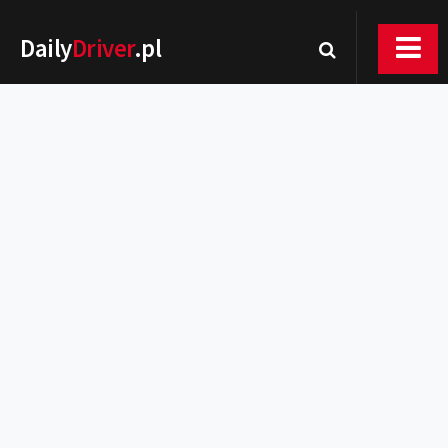
Daily
Driver
.pl
Nowości
Premiery
Rynek
Drogi
Zmiany w prawie
Wydarzenia
MOTORsport
Testy
Porady
Zakup i eksploatacja