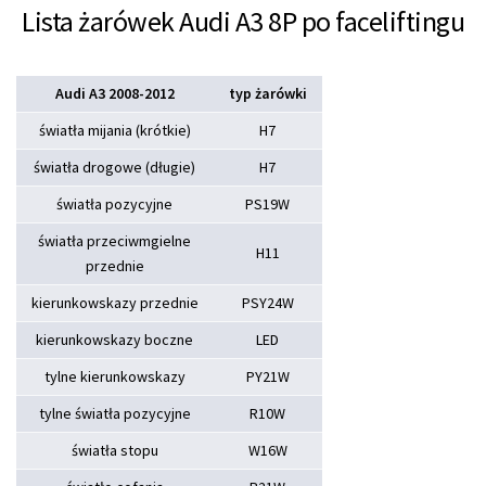
Lista żarówek Audi A3 8P po faceliftingu
Audi A3 2008-2012
typ żarówki
światła mijania (krótkie)
H7
światła drogowe (długie)
H7
światła pozycyjne
PS19W
światła przeciwmgielne
H11
przednie
kierunkowskazy przednie
PSY24W
kierunkowskazy boczne
LED
tylne kierunkowskazy
PY21W
tylne światła pozycyjne
R10W
światła stopu
W16W