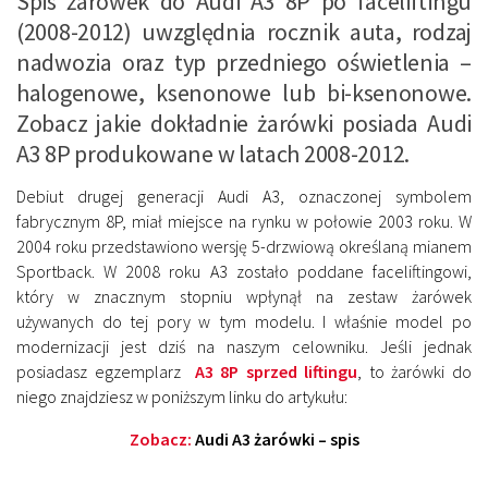
Spis żarówek do Audi A3 8P po faceliftingu
(2008-2012) uwzględnia rocznik auta, rodzaj
nadwozia oraz typ przedniego oświetlenia –
halogenowe, ksenonowe lub bi-ksenonowe.
Zobacz jakie dokładnie żarówki posiada Audi
A3 8P produkowane w latach 2008-2012.
Debiut drugej generacji Audi A3, oznaczonej symbolem
fabrycznym 8P, miał miejsce na rynku w połowie 2003 roku. W
2004 roku przedstawiono wersję 5-drzwiową określaną mianem
Sportback. W 2008 roku A3 zostało poddane faceliftingowi,
który w znacznym stopniu wpłynął na zestaw żarówek
używanych do tej pory w tym modelu. I właśnie model po
modernizacji jest dziś na naszym celowniku. Jeśli jednak
posiadasz egzemplarz
A3 8P sprzed liftingu
, to żarówki do
niego znajdziesz w poniższym linku do artykułu:
Zobacz:
Audi A3 żarówki – spis