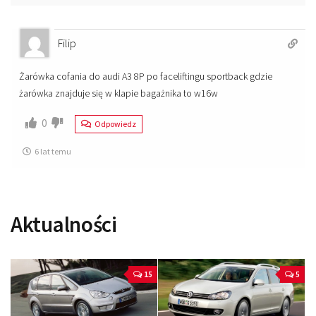
Filip
Żarówka cofania do audi A3 8P po faceliftingu sportback gdzie
żarówka znajduje się w klapie bagażnika to w16w
0
Odpowiedz
6 lat temu
Aktualności
15
5