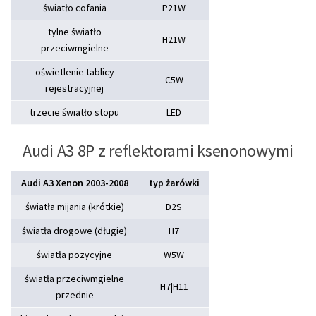
światło cofania
P21W
tylne światło
H21W
przeciwmgielne
oświetlenie tablicy
C5W
rejestracyjnej
trzecie światło stopu
LED
Audi A3 8P z reflektorami ksenonowymi
Audi A3 Xenon 2003-2008
typ żarówki
światła mijania (krótkie)
D2S
światła drogowe (długie)
H7
światła pozycyjne
W5W
światła przeciwmgielne
H7|H11
przednie