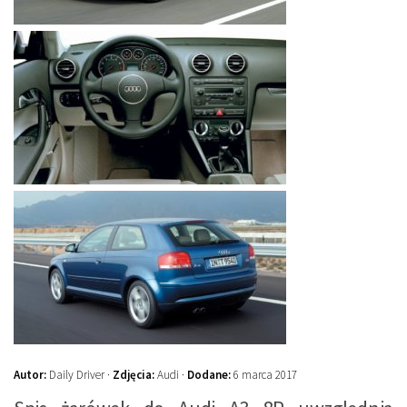
Autor:
Daily Driver ·
Zdjęcia:
Audi ·
Dodane:
6 marca 2017