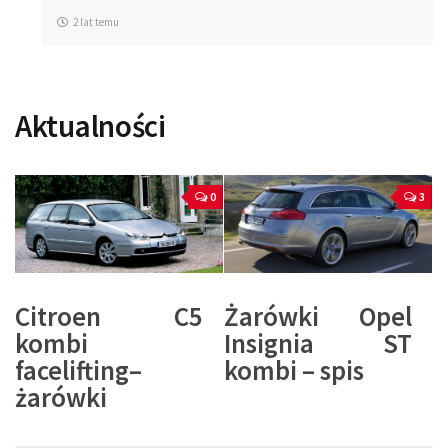
2 lat temu
Aktualności
0
3
Citroen C5
Żarówki Opel
kombi
Insignia ST
facelifting–
kombi – spis
żarówki