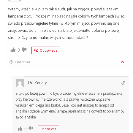
Witam, właśnie kupiłam takie audi, jak na zdjęciu powyżej z takimi
lampami z tyłu. Proszę mi napisać na jaki kolor w tych lampach świeci
światło przeciwmgielne tylnie i w którym miejscu powinno się one
znajdować, bo u mnie świeci na biało jak światło cofania po lewej
stronie. Czy to normalne w tych samochodach?
0
Odpowiedz
2 lat temu
Do Renaty
Z tyłu po lewej powinno być przeciwmgielne włączane z przełącznika
przy kierownicy (na czerwono) a z prawej wsteczne włączane
wrzuceniem biegu (na biało). Jeżeli coś jest inaczej to lampa od
anglika i trzeba wymienić lampę, jeżeli masz na odwrót to obie lampy
są od anglika
0
Odpowiedz