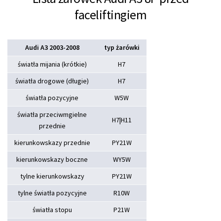
faceliftingiem
Audi A3 2003-2008
typ żarówki
światła mijania (krótkie)
H7
światła drogowe (długie)
H7
światła pozycyjne
W5W
światła przeciwmgielne
H7|H11
przednie
kierunkowskazy przednie
PY21W
kierunkowskazy boczne
WY5W
tylne kierunkowskazy
PY21W
tylne światła pozycyjne
R10W
światła stopu
P21W