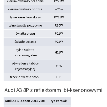
kierunkowskazy przednie
PY21W
kierunkowskazy boczne
WY5W
tylne kierunkowskazy
PY21W
tylne światła pozycyjne
R10W
światła stopu
P21W
światło cofania
P21W
tylne światło
H21W
przeciwmgielne
oświetlenie tablicy
C5W
rejestracyjnej
trzecie światło stopu
LED
Audi A3 8P z reflektorami bi-ksenonowymi
Audi A3 Bi-Xenon 2003-2008
typ żarówki