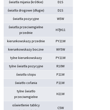
światła mijania (krótkie)
D1S
światła drogowe (długie)
D1S
światła pozycyjne
W5W
światła przeciwmgielne
H7|H11
przednie
kierunkowskazy przednie
PY21W
kierunkowskazy boczne
WY5W
tylne kierunkowskazy
PY21W
tylne światła pozycyjne
R10W
światła stopu
P21W
światło cofania
P21W
tylne światło
H21W
przeciwmgielne
oświetlenie tablicy
C5W