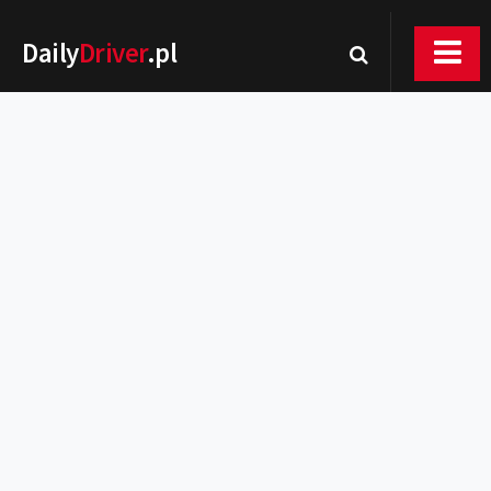
Daily
Driver
.pl
Nowości
Premiery
Rynek
Drogi
Zmiany w prawie
Wydarzenia
MOTORsport
Testy
Porady
Zakup i eksploatacja