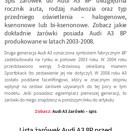
Spis żarówek do Audi A3 8P uwzględnia
rocznik auta, rodzaj nadwozia oraz typ
przedniego oświetlenia – halogenowe,
ksenonowe lub bi-ksenonowe. Zobacz jakie
dokładnie żarówki posiada Audi A3 8P
produkowane w latach 2003-2008.
Druga generacja Audi A3 oznaczona symbolem fabrycznym 8P
zadebiutowała na rynku w połowie 2003 roku. W 2004 roku
przedstawiono wersję 5-drzwiową określaną mianem
Sportbkack (to zestawienie jej nie dotyczy!). W 2008 roku A3
zostało poddane faceliftingowi, który w znacznym stopniu
wpłynął na zestaw żarówek używanych do tej pory w tym
modelu. Jeśli posiadasz egzemplarz pierwszej generacji, to
żarówki do niego znajdziesz w poniższym linku do artykułu:
Zobacz:
Audi A3 żarówki – spis
Lista żarówek Audi A3 8P przed