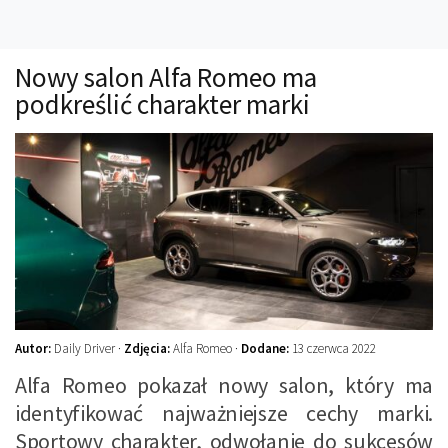
Technika
Prawo
Nowy salon Alfa Romeo ma
Technika jazdy
podkreślić charakter marki
Oświetlenie
Kalkulatory
Przelicznik mocy
Auto z niemiec
Galerie
Autor:
Daily Driver ·
Zdjęcia:
Alfa Romeo ·
Dodane:
13 czerwca 2022
Alfa Romeo pokazał nowy salon, który ma
identyfikować najważniejsze cechy marki.
Sportowy charakter, odwołanie do sukcesów