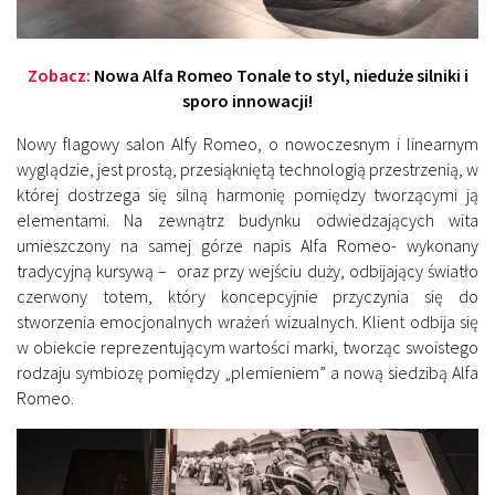
Zobacz:
Nowa Alfa Romeo Tonale to styl, nieduże silniki i
sporo innowacji!
Nowy flagowy salon Alfy Romeo, o nowoczesnym i linearnym
wyglądzie, jest prostą, przesiąkniętą technologią przestrzenią, w
której dostrzega się silną harmonię pomiędzy tworzącymi ją
elementami. Na zewnątrz budynku odwiedzających wita
umieszczony na samej górze napis Alfa Romeo- wykonany
tradycyjną kursywą – oraz przy wejściu duży, odbijający światło
czerwony totem, który koncepcyjnie przyczynia się do
stworzenia emocjonalnych wrażeń wizualnych. Klient odbija się
w obiekcie reprezentującym wartości marki, tworząc swoistego
rodzaju symbiozę pomiędzy „plemieniem” a nową siedzibą Alfa
Romeo.