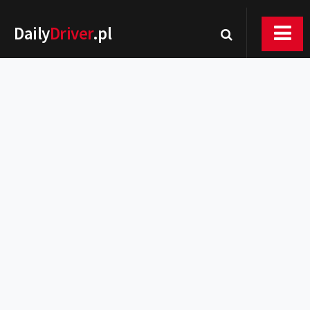
Daily
Driver
.pl
Nowości
Premiery
Rynek
Drogi
Zmiany w prawie
Wydarzenia
MOTORsport
Testy
Porady
Zakup i eksploatacja