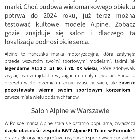
marki. Choć budowa wielomarkowego obiektu
potrwa do 2024 roku, już teraz można
testować kultowe modele Alpine. Zobacz
gdzie znajduje się salon i dlaczego ta
lokalizacja podnosi bicie serca.
Alpine to francuska marka motoryzacyjna, która zasłynęła
przede wszystkim swoimi sportowymi modelami, takimi jak
legendarne A110 z lat 60. i 70. XX wieku
, które zdobywały
zwycięstwa w rajdach i wyścigach na całym świecie. Marka ta
przeszła wiele przemian i zmian właścicielskich, ale
zawsze
pozostawała wierna swoim sportowym korzeniom
i
zawsze miała wielu oddanych fanów.
Salon Alpine w Warszawie
W Polsce marka Alpine stała się ostatnio popularna, zwłaszcza
dzięki obecności zespołu BWT Alpine F1 Team w Formule 1
oraz dzięki organizacji różnych wydarzeń sportowych z udziałem