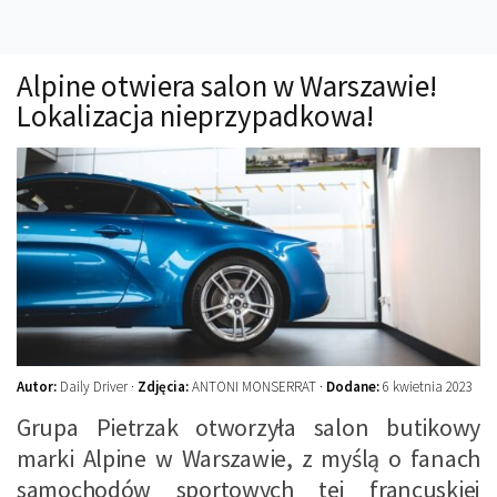
Technika
Prawo
Alpine otwiera salon w Warszawie!
Technika jazdy
Lokalizacja nieprzypadkowa!
Oświetlenie
Kalkulatory
Przelicznik mocy
Auto z niemiec
Galerie
Autor:
Daily Driver ·
Zdjęcia:
ANTONI MONSERRAT ·
Dodane:
6 kwietnia 2023
Grupa Pietrzak otworzyła salon butikowy
marki Alpine w Warszawie, z myślą o fanach
samochodów sportowych tej francuskiej