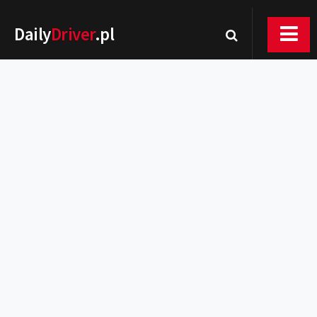
Daily
Driver
.pl
Nowości
Premiery
Rynek
Drogi
Zmiany w prawie
Wydarzenia
MOTORsport
Testy
Porady
Zakup i eksploatacja