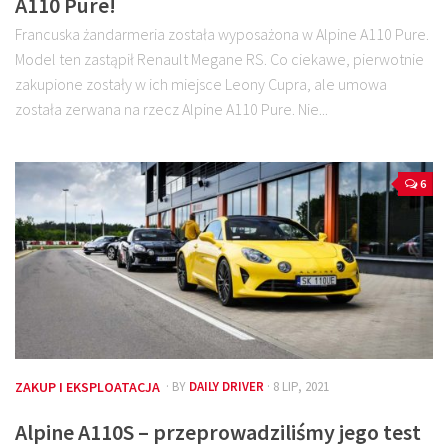
A110 Pure!
Francuska żandarmeria została wyposażona w Alpine A110 Pure.
Model ten zastąpił Renault Megane RS. Co ciekawe, pierwotnie
zakupione zostały w ich miejsce Leony Cupra, ale umowa
została zerwana na rzecz Alpine A110 Pure. Nie...
6
ZAKUP I EKSPLOATACJA
· BY
DAILY DRIVER
· 8 LIP, 2021
Alpine A110S – przeprowadziliśmy jego test