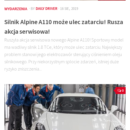
WYDARZENIA
· BY
DAILY DRIVER
· 16 SIE, 2019
Silnik Alpine A110 może ulec zatarciu! Rusza
akcja serwisowa!
Ruszyła akcja serwisowa nowego Alpine A110! Sportowy model
ma wadliwy silnik 1.8 TCe, który może ulec zatarciu. Największy
problem stanowi jego elektrozawór sterujący ciśnieniem oleju
silnikowego. Przy niekorzystnym splocie zdarzeń, istniej duże
ryzyko zniszczenia...
0