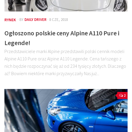
RYNEK
· BY
DAILY DRIVER
· 8 CZE, 2018
Ogłoszono polskie ceny Alpine A110 Pure i
Legende!
Przedstawiciele marki Alpine przedstawili polski cennik modeli
Alpine A110 Pure oraz Alpine A110 Legende. Cena tańszego z
nich będzie rozpoczynać się aż od 234 tysięcy złotych. Dlaczego
aż? Bowiem niektóre marki przyzwyczaiły Nas już...
2