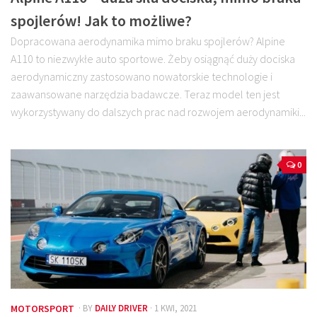
spojlerów! Jak to możliwe?
Dopracowana aerodynamika mimo braku spojlerów? Alpine
A110 to niezwykłe auto sportowe. Żeby osiągnąć duży dociska
aerodynamiczny zastosowano nowatorskie technologie i
zaawansowane narzędzia badawcze. Teraz model ten jest
wykorzystywany do dalszych prac nad rozwojem aerodynamiki...
0
MOTORSPORT
· BY
DAILY DRIVER
· 1 KWI, 2021