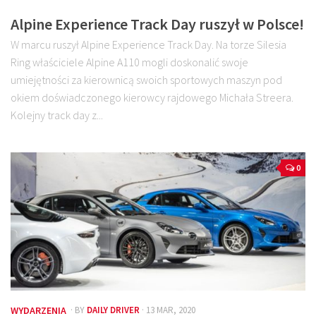
Alpine Experience Track Day ruszył w Polsce!
W marcu ruszył Alpine Experience Track Day. Na torze Silesia
Ring właściciele Alpine A110 mogli doskonalić swoje
umiejętności za kierownicą swoich sportowych maszyn pod
okiem doświadczonego kierowcy rajdowego Michała Streera.
Kolejny track day z...
0
WYDARZENIA
· BY
DAILY DRIVER
· 13 MAR, 2020