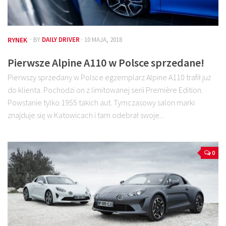
RYNEK
· BY
DAILY DRIVER
· 10 MAJA, 2018
Pierwsze Alpine A110 w Polsce sprzedane!
Pierwszy sprzedany w Polsce egzemplarz Alpine A110 trafił już
do klienta. Pochodzi on z limitowanej serii Première Edition.
Powstanie tylko 1955 takich aut. Tymczasowy salon marki
znajduje się w Katowicach i tam odebrał swoje...
0