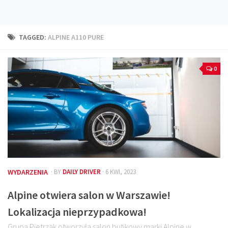
Technika
Prawo
TAGGED:
ALPINE A110 PURE
Technika jazdy
Oświetlenie
0
Kalkulatory
Przelicznik mocy
Auto z niemiec
Galerie
WYDARZENIA
· BY
DAILY DRIVER
· 6 KWI, 2023
Alpine otwiera salon w Warszawie!
Lokalizacja nieprzypadkowa!
Grupa Pietrzak otworzyła salon butikowy marki Alpine w