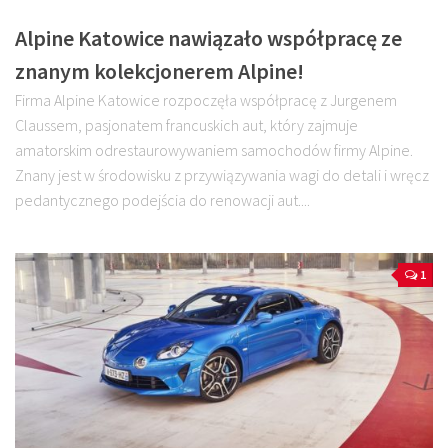
Alpine Katowice nawiązało współpracę ze
znanym kolekcjonerem Alpine!
Firma Alpine Katowice rozpoczęła współpracę z Jurgenem
Claussem, pasjonatem francuskich aut, który zajmuje
amatorskim odrestaurowywaniem samochodów firmy Alpine.
Znany jest w środowisku z przywiązywania wagi do detali i wręcz
pedantycznego podejścia do renowacji aut....
1