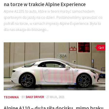
na torze w trakcie Alpine Experience
Alpine A110S to auto, które w teorii ma być samochodem
sportowym do jazdy na co dzień. Postanowiliśmy sprawdzić co
potrafi na torze, w ramach imprezy Alpine Experience. Była to
dla nas okazja do bliższego...
0
TECHNIKA
· BY
DAILY DRIVER
· 27 MAJA, 2021
Alpine A110 – duża siła docisku, mimo braku