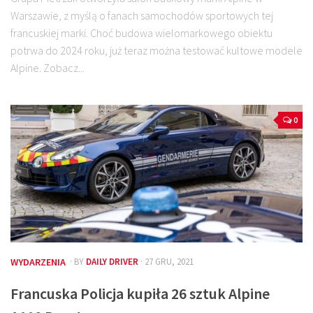
Warszawie, z myślą o fanach samochodów sportowych tej
francuskiej marki. Choć budowa wielomarkowego obiektu
potrwa do 2024 roku, już teraz można testować kultowe modele
Alpine. Zobacz...
0
WYDARZENIA
· BY
DAILY DRIVER
· 27 GRU, 2021
Francuska Policja kupiła 26 sztuk Alpine