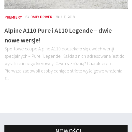
PREMIERY
· BY
DAILY DRIVER
· 28 LUT, 2018
Alpine A110 Pure i A110 Legende – dwie
nowe wersje!
Sportowe coupe Alpine A110 doczekało się dwóch wersji
specjalnych – Pure i Legende. Każda z nich adresowana jest do
wyraźnie innego kierowcy. Czym się różnią? Charakterem.
Pierwsza zadowoli osoby ceniące stricte wyścigowe wrażenia
z...
NOWOŚCI