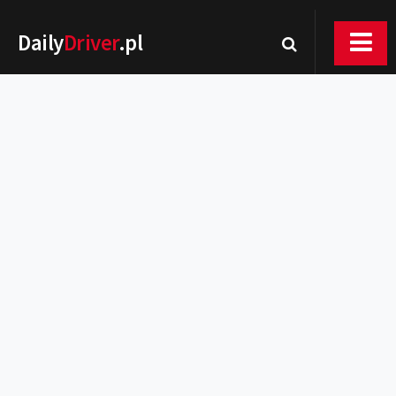
Daily
Driver
.pl
Nowości
Premiery
Rynek
Drogi
Zmiany w prawie
Wydarzenia
MOTORsport
Testy
Porady
Zakup i eksploatacja