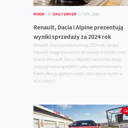
RYNEK
· BY
DAILY DRIVER
· 17 STY, 2025
Renault, Dacia i Alpine prezentują
wyniki sprzedaży za 2024 rok
Renault i Dacia podsumowują 2024 rok. Grupa
Renault osiągnęła wzrost sprzedaży w każdej swej
marce (Renault, Dacia i Alpine) i umocniła swoją
pozycję na europejskim rynku samochodowym.
Elektryfikacja gamy modeli, rekordowe wyniki w
kluczowych...