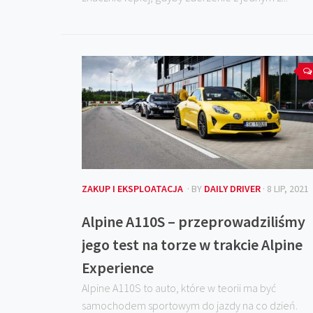
ZAKUP I EKSPLOATACJA
· BY
DAILY DRIVER
· 8 LIP, 2021
Alpine A110S – przeprowadziliśmy
jego test na torze w trakcie Alpine
Experience
Alpine A110S to auto, które w teorii ma być
samochodem sportowym do jazdy na co dzień.