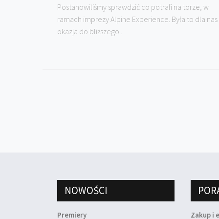
Postanowiliśmy sprawdzić co potrafi na torze, w
ramach imprezy Alpine Experience. Była to dla nas
okazja do bliższego...
NOWOŚCI
POR
Premiery
Zakup i 