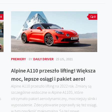
0
0
PREMIERY
· BY
DAILY DRIVER
· 25 LIS, 2021
Alpine A110 przeszło lifting! Większa
moc, lepsze osiągi i pakiet aero!
Alpine A110 przeszło lifting na 2022 rok. Zmiany są
szczególnie widoczne w Alpine A110S, które
s
otrzymało pakiet aerodynamiczny, mocniejszy silnik i
wyposażenie. Zdecydowanie poprawiły się też osiągi,
w tym prędkość maksymalna. Są też nowe...