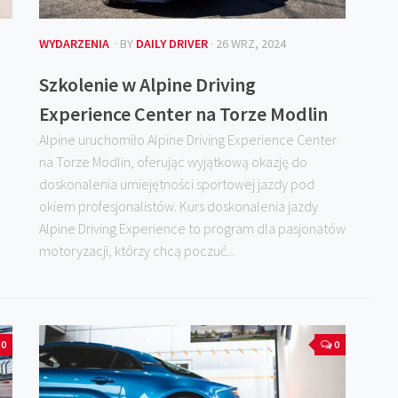
WYDARZENIA
· BY
DAILY DRIVER
· 26 WRZ, 2024
Szkolenie w Alpine Driving
Experience Center na Torze Modlin
Alpine uruchomiło Alpine Driving Experience Center
na Torze Modlin, oferując wyjątkową okazję do
doskonalenia umiejętności sportowej jazdy pod
okiem profesjonalistów. Kurs doskonalenia jazdy
Alpine Driving Experience to program dla pasjonatów
motoryzacji, którzy chcą poczuć...
0
0