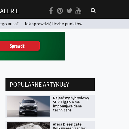
ALERIE
ego auta?
Jak sprawdzić liczbę punktów
POPULARNE ARTYKUŁY
Najtańszy hybrydowy
SUV Tiggo 4 ma
imponujące dane
techniczne
Afera Dieselgate:
Volkswagen zapłaci