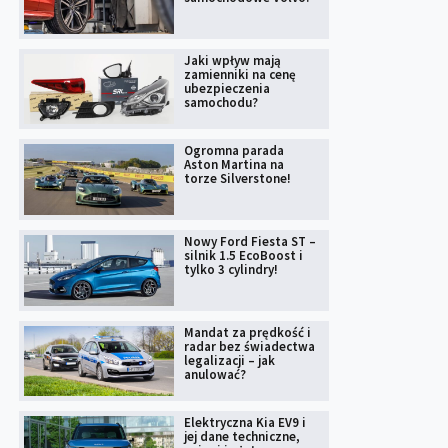
Jaki wpływ mają
zamienniki na cenę
ubezpieczenia
samochodu?
Ogromna parada
Aston Martina na
torze Silverstone!
Nowy Ford Fiesta ST –
silnik 1.5 EcoBoost i
tylko 3 cylindry!
Mandat za prędkość i
radar bez świadectwa
legalizacji – jak
anulować?
Elektryczna Kia EV9 i
jej dane techniczne,