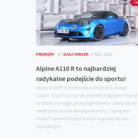
PREMIERY
· BY
DAILY DRIVER
· 5 PAŹ, 2022
Alpine A110 R to najbardziej
radykalne podejście do sportu!
Alpine A110R to limitowana seria francuskiego
coupe. Choć moc się nie zmieniła względem wersji 
to obniżona waga, przeprojektowane zawieszenie 
zwiększony docisk aerodynamiczny, czynią ten
model najbardziej sportowym w gamie Alpine. I
najszybszym...