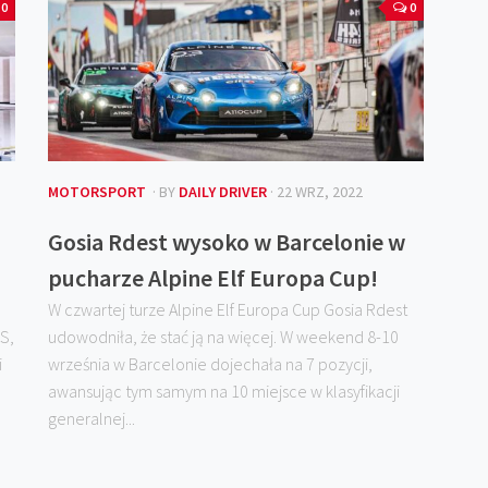
0
0
MOTORSPORT
· BY
DAILY DRIVER
· 22 WRZ, 2022
Gosia Rdest wysoko w Barcelonie w
pucharze Alpine Elf Europa Cup!
W czwartej turze Alpine Elf Europa Cup Gosia Rdest
S,
udowodniła, że stać ją na więcej. W weekend 8-10
i
września w Barcelonie dojechała na 7 pozycji,
awansując tym samym na 10 miejsce w klasyfikacji
generalnej...