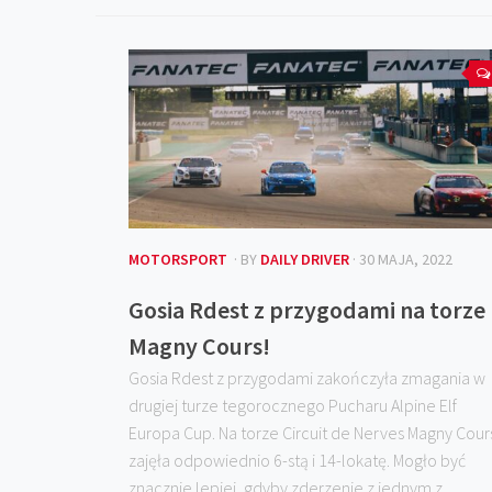
MOTORSPORT
· BY
DAILY DRIVER
· 30 MAJA, 2022
Gosia Rdest z przygodami na torze
Magny Cours!
Gosia Rdest z przygodami zakończyła zmagania w
drugiej turze tegorocznego Pucharu Alpine Elf
Europa Cup. Na torze Circuit de Nerves Magny Cour
zajęła odpowiednio 6-stą i 14-lokatę. Mogło być
znacznie lepiej, gdyby zderzenie z jednym z...