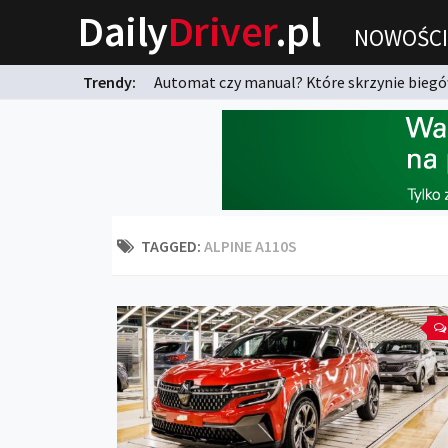
Daily
Driver
.pl
NOWOŚCI
Trendy:
Automat czy manual? Które skrzynie biegów
karnych?
TAGGED:
ALPINE A110S