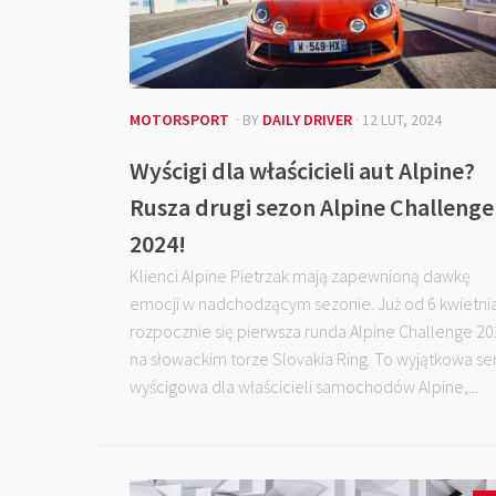
MOTORSPORT
· BY
DAILY DRIVER
· 12 LUT, 2024
Wyścigi dla właścicieli aut Alpine?
Rusza drugi sezon Alpine Challenge
2024!
Klienci Alpine Pietrzak mają zapewnioną dawkę
emocji w nadchodzącym sezonie. Już od 6 kwietni
rozpocznie się pierwsza runda Alpine Challenge 2
na słowackim torze Slovakia Ring. To wyjątkowa ser
wyścigowa dla właścicieli samochodów Alpine,...