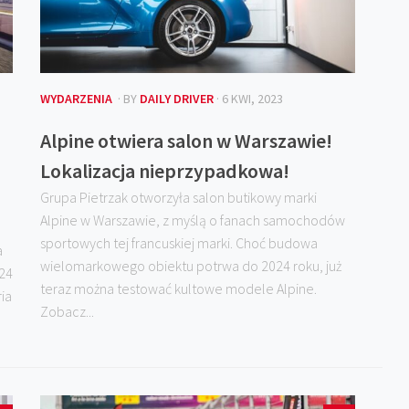
WYDARZENIA
· BY
DAILY DRIVER
· 6 KWI, 2023
Alpine otwiera salon w Warszawie!
Lokalizacja nieprzypadkowa!
Grupa Pietrzak otworzyła salon butikowy marki
Alpine w Warszawie, z myślą o fanach samochodów
sportowych tej francuskiej marki. Choć budowa
a
wielomarkowego obiektu potrwa do 2024 roku, już
024
teraz można testować kultowe modele Alpine.
ia
Zobacz...