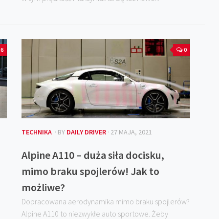
6
0
TECHNIKA
· BY
DAILY DRIVER
· 27 MAJA, 2021
Alpine A110 – duża siła docisku,
mimo braku spojlerów! Jak to
możliwe?
Dopracowana aerodynamika mimo braku spojlerów?
Alpine A110 to niezwykłe auto sportowe. Żeby