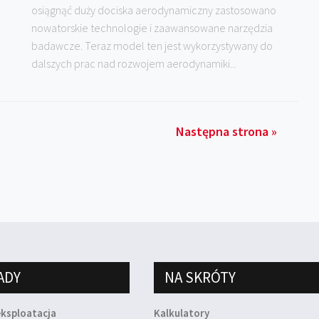
osiągnąć duży dociska aerodynamiczny zastosowano
nowatorskie technologie i zaawansowane narzędzia
badawcze. Teraz model ten jest wykorzystywany do
dalszych prac nad rozwojem aerodynamiki...
Następna strona »
ADY
NA SKRÓTY
eksploatacja
Kalkulatory