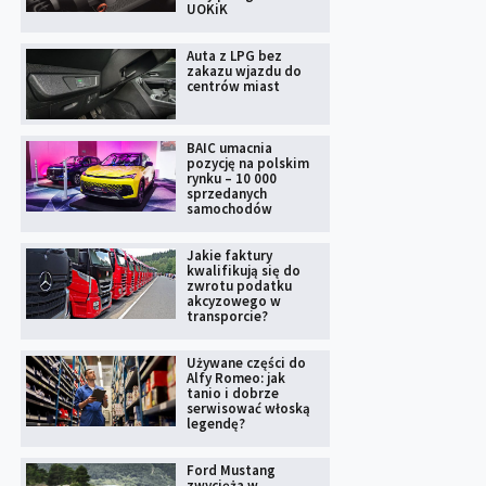
UOKiK
Auta z LPG bez
zakazu wjazdu do
centrów miast
BAIC umacnia
pozycję na polskim
rynku – 10 000
sprzedanych
samochodów
Jakie faktury
kwalifikują się do
zwrotu podatku
akcyzowego w
transporcie?
Używane części do
Alfy Romeo: jak
tanio i dobrze
serwisować włoską
legendę?
Ford Mustang
zwycięża w