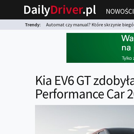
Daily
Driver
.pl
NOWOŚCI
Trendy:
Automat czy manual? Które skrzynie biegów
karnych?
Kia EV6 GT zdobyła
Performance Car 2