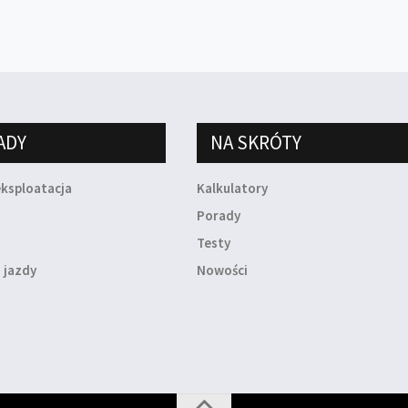
ADY
NA SKRÓTY
eksploatacja
Kalkulatory
a
Porady
Testy
 jazdy
Nowości