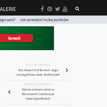
ALERIE
ego auta?
Jak sprawdzić liczbę punktów
KOLEJNY ARTYKUŁ
Oto nowy Ford Bronco i jego
szczegółowe dane techniczne!
POPRZEDNI ARTYKUŁ
Alpine otwiera salon w
Warszawie! Lokalizacja
nieprzypadkowa!