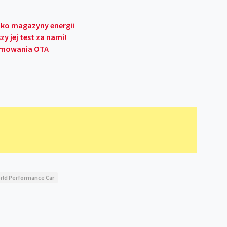
ako magazyny energii
zy jej test za nami!
ramowania OTA
rld Performance Car