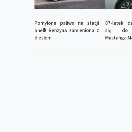
Pomylone paliwa na stacji
87-latek d
Shell! Benzyna zamieniona z
się do e
dieslem
Mustanga M