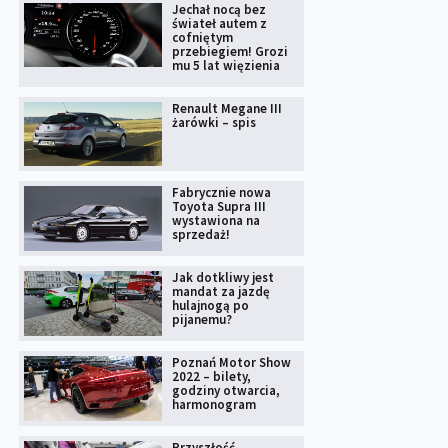
Jechał nocą bez
świateł autem z
cofniętym
przebiegiem! Grozi
mu 5 lat więzienia
Renault Megane III
żarówki – spis
Fabrycznie nowa
Toyota Supra III
wystawiona na
sprzedaż!
Jak dotkliwy jest
mandat za jazdę
hulajnogą po
pijanemu?
Poznań Motor Show
2022 – bilety,
godziny otwarcia,
harmonogram
Przyszłość