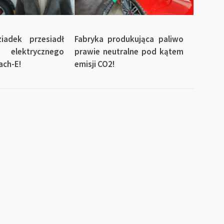
ziadek przesiadł
Fabryka produkująca paliwo
lektrycznego
prawie neutralne pod kątem
ach-E!
emisji CO2!