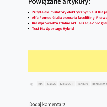
Powiązane artykuły:
Zużyte akumulatory elektrycznych aut Kia j
Alfa Romeo Giulia przeszła facelifting! Pierws
Kia wprowadza zdalne aktualizacje oprog
Test Kia Sportage Hybrid
Tagi:
KIA
Kia EV6
Kia EV6 GT
konkurs
konkurs Wo
Dodaj komentarz