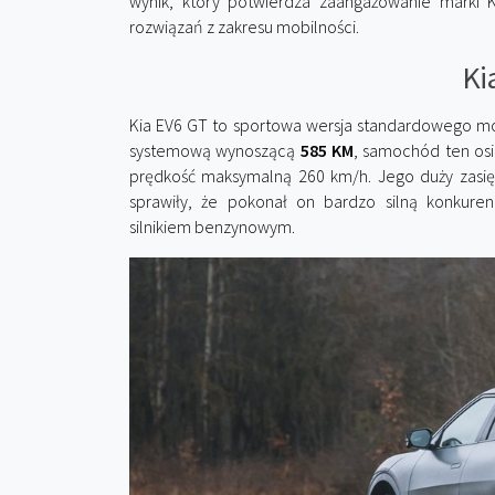
wynik, który potwierdza zaangażowanie marki 
rozwiązań z zakresu mobilności.
Ki
Kia EV6 GT to sportowa wersja standardowego mo
systemową wynoszącą
585 KM
, samochód ten os
prędkość maksymalną 260 km/h. Jego duży zasięg
sprawiły, że pokonał on bardzo silną konkur
silnikiem benzynowym.