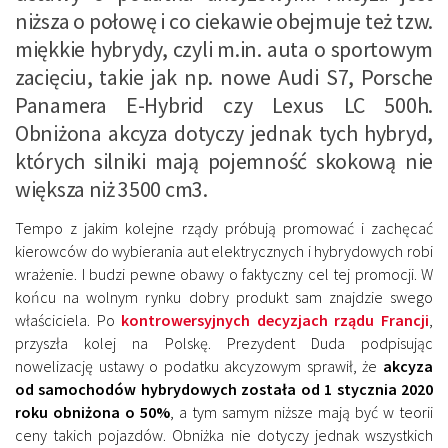
niższa o połowę i co ciekawie obejmuje też tzw.
miękkie hybrydy, czyli m.in. auta o sportowym
zacięciu, takie jak np. nowe Audi S7, Porsche
Panamera E-Hybrid czy Lexus LC 500h.
Obniżona akcyza dotyczy jednak tych hybryd,
których silniki mają pojemność skokową nie
większa niż 3500 cm3.
Tempo z jakim kolejne rządy próbują promować i zachęcać
kierowców do wybierania aut elektrycznych i hybrydowych robi
wrażenie. I budzi pewne obawy o faktyczny cel tej promocji. W
końcu na wolnym rynku dobry produkt sam znajdzie swego
właściciela. Po
kontrowersyjnych decyzjach rządu Francji
,
przyszła kolej na Polskę. Prezydent Duda podpisując
nowelizację ustawy o podatku akcyzowym sprawił, że
akcyza
od samochodów hybrydowych została od 1 stycznia 2020
roku obniżona o 50%
, a tym samym niższe mają być w teorii
ceny takich pojazdów. Obniżka nie dotyczy jednak wszystkich