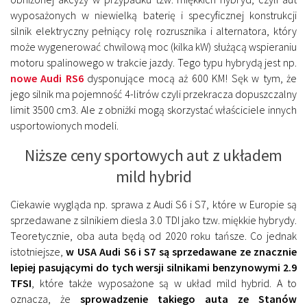
wyposażonych w niewielką baterię i specyficznej konstrukcji
silnik elektryczny pełniący rolę rozrusznika i alternatora, który
może wygenerować chwilową moc (kilka kW) służącą wspieraniu
motoru spalinowego w trakcie jazdy. Tego typu hybrydą jest np.
nowe Audi RS6
dysponujące mocą aż 600 KM! Sęk w tym, że
jego silnik ma pojemność 4-litrów czyli przekracza dopuszczalny
limit 3500 cm3. Ale z obniżki mogą skorzystać właściciele innych
usportowionych modeli.
Niższe ceny sportowych aut z układem
mild hybrid
Ciekawie wygląda np. sprawa z Audi S6 i S7, które w Europie są
sprzedawane z silnikiem diesla 3.0 TDI jako tzw. miękkie hybrydy.
Teoretycznie, oba auta będą od 2020 roku tańsze. Co jednak
istotniejsze,
w USA Audi S6 i S7 są sprzedawane ze znacznie
lepiej pasującymi do tych wersji silnikami benzynowymi 2.9
TFSI
, które także wyposażone są w układ mild hybrid. A to
oznacza, że
sprowadzenie takiego auta ze Stanów