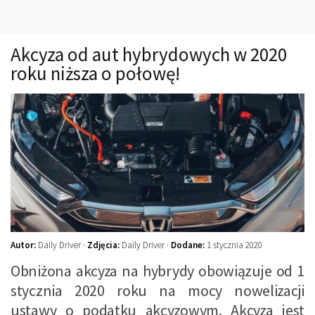
Technika
Prawo
Akcyza od aut hybrydowych w 2020
Technika jazdy
roku niższa o połowę!
Oświetlenie
Kalkulatory
Przelicznik mocy
Auto z niemiec
Galerie
Autor:
Daily Driver ·
Zdjęcia:
Daily Driver ·
Dodane:
1 stycznia 2020
Obniżona akcyza na hybrydy obowiązuje od 1
stycznia 2020 roku na mocy nowelizacji
ustawy o podatku akcyzowym. Akcyza jest