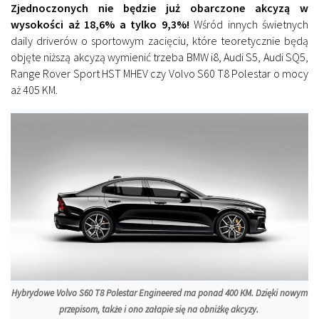
Zjednoczonych nie będzie już obarczone akcyzą w
wysokości aż 18,6% a tylko 9,3%!
Wśród innych świetnych
daily driverów o sportowym zacięciu, które teoretycznie będą
objęte niższą akcyzą wymienić trzeba BMW i8, Audi S5, Audi SQ5,
Range Rover Sport HST MHEV czy Volvo S60 T8 Polestar o mocy
aż 405 KM.
Hybrydowe Volvo S60 T8 Polestar Engineered ma ponad 400 KM. Dzięki nowym
przepisom, także i ono załapie się na obniżkę akcyzy.