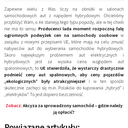
Zapewne wielu z Was liczy na obniżki w salonach
samochodowych aut z napędem hybrydowym. Chcieliśmy
przybliżyć Wam, o ile stanieją tego typu pojazdy, ale w tej chwili
nie ma to sensu.
Producenci lada moment rozpoczną falę
ogromnych podwyżek cen na samochody osobowe
w
związku z nowymi przepisami UE, które mają na celu zmusić
nabywców aut do wybierania samochodów hybrydowych.
Skoro największym problemem aut elektrycznych i
hybrydowych jest za wysoka cena względem aut
spaloninowych, to
UE stwierdziła, że wystarczy drastycznie
podnieść ceny aut spalinowych, aby ceny pojazdów
„ekologicznych” były atrakcyjniejsze!
I w ten sposób
skutecznie zachęci się m.in. Polaków do kupowania „hybryd” i
„elektryków”. To jest dopiero bezczelność.
Zobacz:
Akcyza za sprowadzony samochód – gdzie należy
ją opłacić?
Powiązane artykuły: