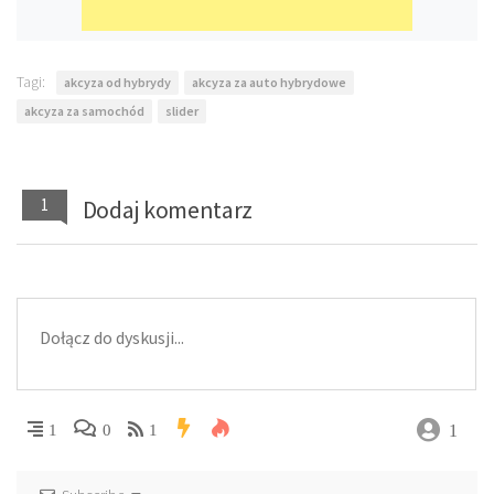
Tagi:
akcyza od hybrydy
akcyza za auto hybrydowe
akcyza za samochód
slider
1
Dodaj komentarz
1
1
0
1