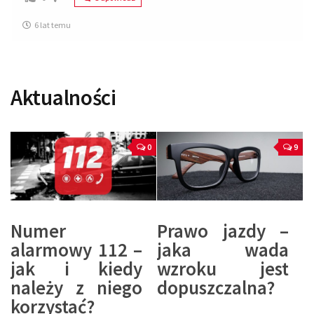
6 lat temu
Aktualności
0
9
Numer
Prawo jazdy –
alarmowy 112 –
jaka wada
jak i kiedy
wzroku jest
należy z niego
dopuszczalna?
korzystać?