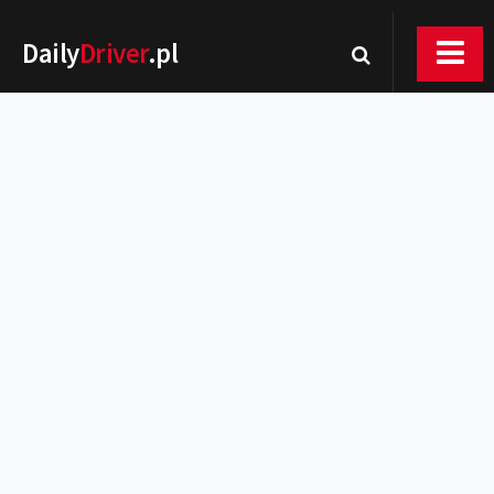
Daily
Driver
.pl
Nowości
Premiery
Rynek
Drogi
Zmiany w prawie
Wydarzenia
MOTORsport
Testy
Porady
Zakup i eksploatacja