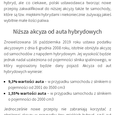
hybryd, ale co ciekawe, polski ustawodawca tworząc nowe
przepisy zakwalifikował do niższej akcyzy także te samochody,
które są tzw. miękkimi hybrydami i niekoniecznie zużywają jakieś
wybitnie małe ilości paliwa.
Niższa akcyza od auta hybrydowych
Znowelizowana 16 października 2019 roku ustawa podatku
akcyzowym z dnia 6 grudnia 2008 roku, istotnie obniżyła akcyzę
od samochodów z napędem hybrydowym. Jej wysokość będzie
jednak nadal uzależniona od pojemności silnika spalinowego, w
który wyposażony będzie dany pojazd. Akcyza od aut
hybrydowych wyniesie:
9,3% wartości auta
– w przypadku samochodu z silnikiem o
pojemności od 2001 do 3500 cm3
1,55% wartości auta
– w przypadku samochodu z silnikiem
o pojemności do 2000 cm3
Jednocześnie nowe przepisy nie zabraniają korzystać z
obniżonej akcyzy w przypadku tzw. miękkich hybryd, czyli aut