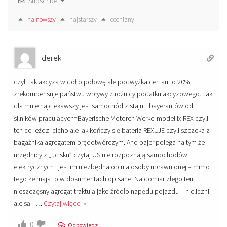
Subscribe
najnowszy
najstarszy
oceniany
derek
czyli tak akcyza w dół o połowę ale podwyżka cen aut o 20%
zrekompensuje państwu wpływy z różnicy podatku akcyzowego. Jak
dla mnie najciekawszy jest samochód z stajni „bayerantów od
silników pracujących=Bayerische Motoren Werke”model ix REX czyli
ten co jeżdzi cicho ale jak kończy się bateria REXUJE czyli szczeka z
bagażnika agregatem prądotwórczym. Ano bajer polega na tym że
urzędnicy z „ucisku” czytaj US nie rozpoznają samochodów
elektrycznych i jest im niezbędna opinia osoby uprawnionej – mimo
tego że maja to w dokumentach opisane. Na domiar złego ten
nieszczęsny agregat traktują jako źródło napędu pojazdu – nieliczni
ale są –
…
Czytaj więcej »
0
Odpowiedz