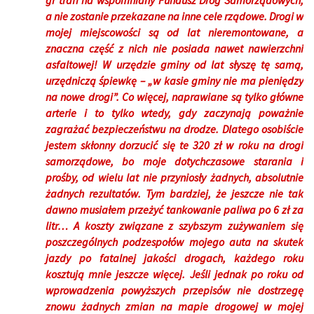
gr trafi na wspomniany Fundusz Dróg Samorządowych,
a nie zostanie przekazane na inne cele rządowe. Drogi w
mojej miejscowości są od lat nieremontowane, a
znaczna część z nich nie posiada nawet nawierzchni
asfaltowej! W urzędzie gminy od lat słyszę tę samą,
urzędniczą śpiewkę – „w kasie gminy nie ma pieniędzy
na nowe drogi”. Co więcej, naprawiane są tylko główne
arterie i to tylko wtedy, gdy zaczynają poważnie
zagrażać bezpieczeństwu na drodze. Dlatego osobiście
jestem skłonny dorzucić się te 320 zł w roku na drogi
samorządowe, bo moje dotychczasowe starania i
prośby, od wielu lat nie przyniosły żadnych, absolutnie
żadnych rezultatów. Tym bardziej, że jeszcze nie tak
dawno musiałem przeżyć tankowanie paliwa po 6 zł za
litr… A koszty związane z szybszym zużywaniem się
poszczególnych podzespołów mojego auta na skutek
jazdy po fatalnej jakości drogach, każdego roku
kosztują mnie jeszcze więcej. Jeśli jednak po roku od
wprowadzenia powyższych przepisów nie dostrzegę
znowu żadnych zmian na mapie drogowej w mojej