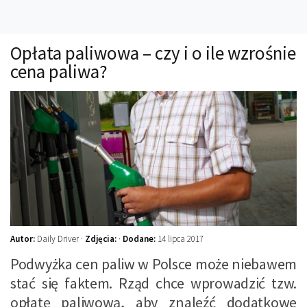
Technika
Prawo
Opłata paliwowa – czy i o ile wzrośnie
Technika jazdy
cena paliwa?
Oświetlenie
Kalkulatory
Przelicznik mocy
Auto z niemiec
Galerie
Autor:
Daily Driver ·
Zdjęcia:
·
Dodane:
14 lipca 2017
Podwyżka cen paliw w Polsce może niebawem
stać się faktem. Rząd chce wprowadzić tzw.
opłatę paliwową, aby znaleźć dodatkowe