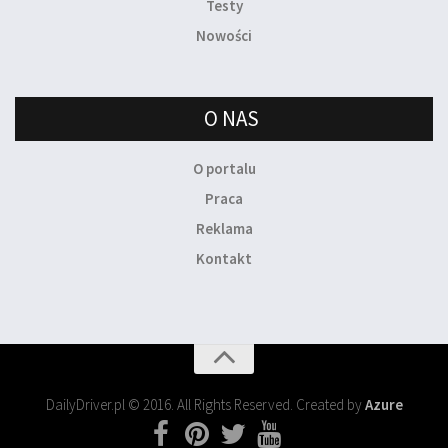
Testy
Nowości
O NAS
O portalu
Praca
Reklama
Kontakt
DailyDriver.pl © 2016. All Rights Reserved. Created by
Azure