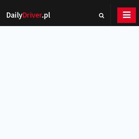
Daily
Driver
.pl
Nowości
Premiery
Rynek
Drogi
Zmiany w prawie
Wydarzenia
MOTORsport
Testy
Porady
Zakup i eksploatacja