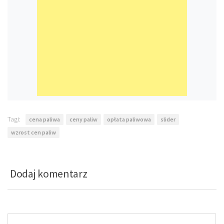
Tagi:
cena paliwa
ceny paliw
opłata paliwowa
slider
wzrost cen paliw
Dodaj komentarz