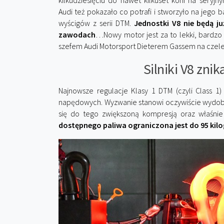
kilkudziesięciu do nawet kilkuset koni na seryj
Audi też pokazało co potrafi i stworzyło na jego b
wyścigów z serii DTM.
Jednostki V8 nie będą 
zawodach
…Nowy motor jest za to lekki, bardzo 
szefem Audi Motorsport Dieterem Gassem na czele
Silniki V8 zni
Najnowsze regulacje Klasy 1 DTM (czyli Class 1
napędowych. Wyzwanie stanowi oczywiście wydob
się do tego zwiększoną kompresją oraz właśn
dostępnego paliwa ograniczona jest do 95 ki