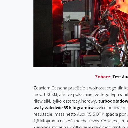
Zobacz:
Test Au
Zdaniem Gassena przejście z wolnossącego silnik
moc 100 KM, ale też pokazanie, że tego typu silnik
Niewielki, tylko czterocylindrowy,
turbodoładowa
waży zaledwie 85 kilogramów
czyli o połowę mn
rezultacie, masa netto Audi RS 5 DTM spadła pon
1,6 kilograma na koń mechaniczny. Co więcej, mo
kierowca może na krótko zwiększyć moc silnik o 30