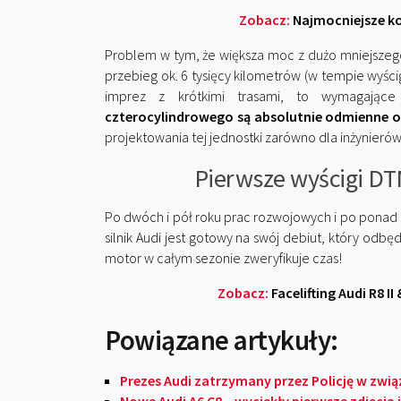
Zobacz:
Najmocniejsze ko
Problem w tym, że większa moc z dużo mniejszego s
przebieg ok. 6 tysięcy kilometrów (w tempie wyśc
imprez z krótkimi trasami, to wymagające
czterocylindrowego są absolutnie odmienne od
projektowania tej jednostki zarówno dla inżynierów
Pierwsze wyścigi DT
Po dwóch i pół roku prac rozwojowych i po pona
silnik Audi jest gotowy na swój debiut, który odb
motor w całym sezonie zweryfikuje czas!
Zobacz:
Facelifting Audi R8 
Powiązane artykuły:
Prezes Audi zatrzymany przez Policję w związ