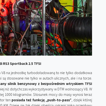
di RS3 Sportback 2.5 TFSI
a V8 na jednostkę turbodoładowaną to nie tylko dodatkowa
i są stosowane nie tylko w autach ulicznych, ale i na torze.
ny silnik benzynowy z bezpośrednim wtryskiem TFSI
iej niż dotychczas wykorzystywany w DTM wolnossący V8. W
iżej 1000 kilogramów. Stosunek mocy do masy wynosi teraz
tor ten
posiada też funkcję „push-to-pass”
, dzięki której
 KM. Dzieje się tak dzięki obejściu ogranicznika przepływu