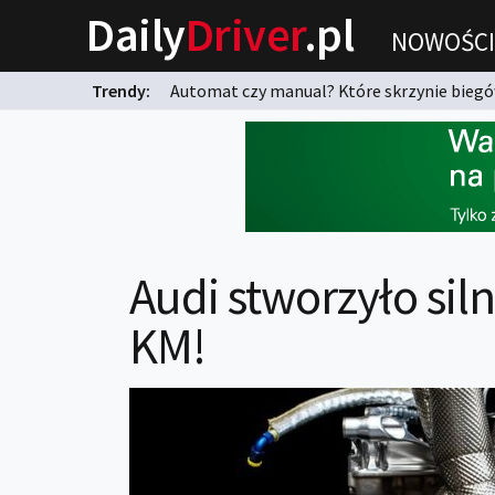
Daily
Driver
.pl
NOWOŚCI
Trendy:
Automat czy manual? Które skrzynie biegów
karnych?
Audi stworzyło sil
KM!