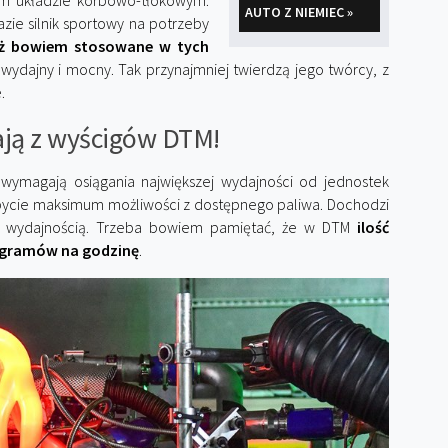
nym układzie korbowo-tłokowym.
AUTO Z NIEMIEC »
azie silnik sportowy na potrzeby
już bowiem stosowane w tych
wydajny i mocny. Tak przynajmniej twierdzą jego twórcy, z
.
kają z wyścigów DTM!
) wymagają osiągania największej wydajności od jednostek
ycie maksimum możliwości z dostępnego paliwa. Dochodzi
ie wydajnością. Trzeba bowiem pamiętać, że w DTM
ilość
logramów na godzinę
.