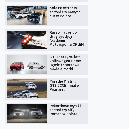
Kolejne wzrosty
sprzedaży nowych
aut w Polsce
Ruszył nabór do
drugiej edycji
Akademii
Motorsportu ORLEN
GTI kończy 50 lat!
Volkswagen Home
ugościł sportowe
modele marki
Porsche Platinum
GT3 CCCE: finał w
Poznaniu
Rekordowe wyniki
sprzedaży Alfy
Romeo w Polsce