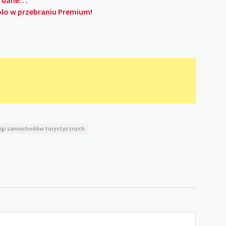
 i dane…
olo w przebraniu Premium!
igi samochodów turystycznych