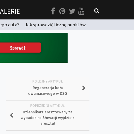
ALERIE
ego auta?
Jak sprawdzić liczbę punktów
KOLEJNY ARTYKUŁ
Regeneracja koła
dwumasowego w DSG
POPRZEDNI ARTYKUŁ
Dziennikarz aresztowany za
wypadek na Słowacji wyjdzie z
aresztu!