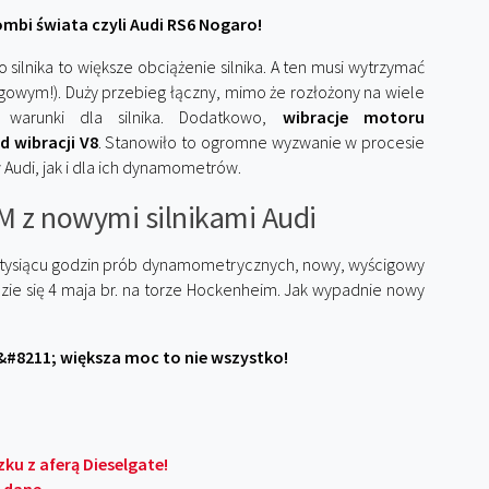
mbi świata czyli Audi RS6 Nogaro!
ilnika to większe obciążenie silnika. A ten musi wytrzymać
igowym!). Duży przebieg łączny, mimo że rozłożony na wiele
 warunki dla silnika. Dodatkowo,
wibracje motoru
 wibracji V8
. Stanowiło to ogromne wyzwanie w procesie
 Audi, jak i dla ich dynamometrów.
M z nowymi silnikami Audi
d tysiącu godzin prób dynamometrycznych, nowy, wyścigowy
ędzie się 4 maja br. na torze Hockenheim. Jak wypadnie nowy
II &#8211; większa moc to nie wszystko!
ku z aferą Dieselgate!