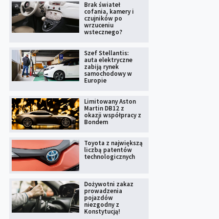
Brak świateł
cofania, kamery i
czujników po
wrzuceniu
wstecznego?
Szef Stellantis:
auta elektryczne
zabiją rynek
samochodowy w
Europie
Limitowany Aston
Martin DB12 z
okazji współpracy z
Bondem
Toyota z największą
liczbą patentów
technologicznych
Dożywotni zakaz
prowadzenia
pojazdów
niezgodny z
Konstytucją!