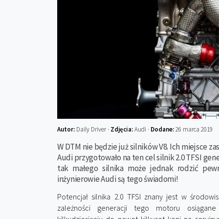
Autor:
Daily Driver ·
Zdjęcia:
Audi ·
Dodane:
26 marca 2019
W DTM nie będzie już silników V8. Ich miejsce zas
Audi przygotowało na ten cel silnik 2.0 TFSI ge
tak małego silnika może jednak rodzić pew
inżynierowie Audi są tego świadomi!
Potencjał silnika 2.0 TFSI znany jest w środowi
zależności generacji tego motoru osiągane