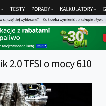
TESTY
PORADY
KALKULATORY
G
 są częściej wybierane?
Co trzeba wymienić po zakupie używan
nik 2.0 TFSI o mocy 610