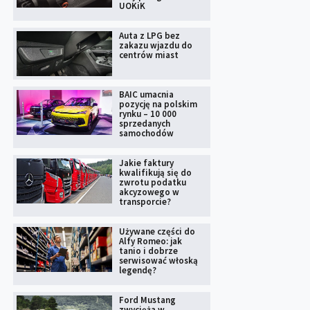
UOKiK
Auta z LPG bez
zakazu wjazdu do
centrów miast
BAIC umacnia
pozycję na polskim
rynku – 10 000
sprzedanych
samochodów
Jakie faktury
kwalifikują się do
zwrotu podatku
akcyzowego w
transporcie?
Używane części do
Alfy Romeo: jak
tanio i dobrze
serwisować włoską
legendę?
Ford Mustang
zwycięża w