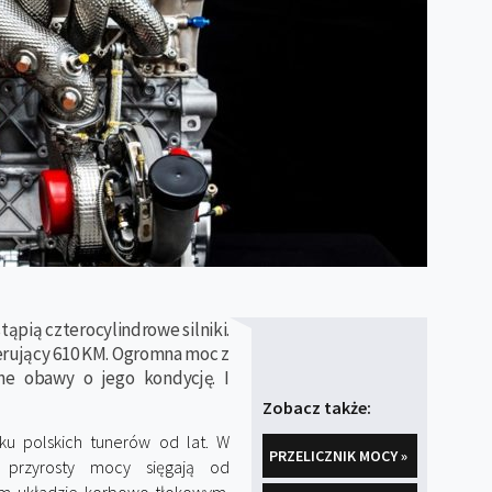
tąpią czterocylindrowe silniki.
nerujący 610 KM. Ogromna moc z
ne obawy o jego kondycję. I
Zobacz także:
sku polskich tunerów od lat. W
PRZELICZNIK MOCY »
 przyrosty mocy sięgają od