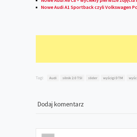
Nowe Audi A6 C8 – wyciekły pierwsze zdjęcia
Nowe Audi A1 Sportback czyli Volkswagen P
Tagi:
Audi
silnik 2.0 TSI
slider
wyścigi DTM
wyśc
Dodaj komentarz