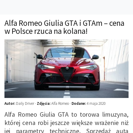
Technika
Prawo
Alfa Romeo Giulia GTA i GTAm – cena
Technika jazdy
w Polsce rzuca na kolana!
Oświetlenie
Kalkulatory
Przelicznik mocy
Auto z niemiec
Galerie
Autor:
Daily Driver ·
Zdjęcia:
Alfa Romeo ·
Dodane:
4 maja 2020
Alfa Romeo Giulia GTA to torowa limuzyna,
której cena robi jeszcze większe wrażenie niż
jej parametry techniczne. Sprzedaż auta