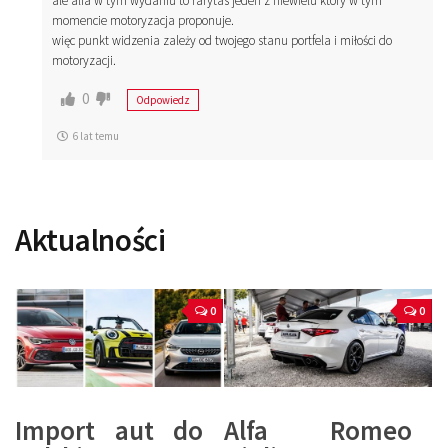
ale alfa w tym wydaniu to rarytas jeden z niewielu który w tym
momencie motoryzacja proponuje.
więc punkt widzenia zależy od twojego stanu portfela i miłości do
motoryzacji.
0
Odpowiedz
6 lat temu
Aktualności
0
0
Import aut do
Alfa Romeo