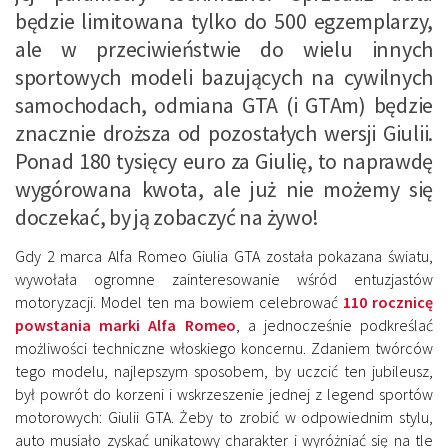
będzie limitowana tylko do 500 egzemplarzy,
ale w przeciwieństwie do wielu innych
sportowych modeli bazujących na cywilnych
samochodach, odmiana GTA (i GTAm) będzie
znacznie droższa od pozostałych wersji Giulii.
Ponad 180 tysięcy euro za Giulię, to naprawdę
wygórowana kwota, ale już nie możemy się
doczekać, by ją zobaczyć na żywo!
Gdy 2 marca Alfa Romeo Giulia GTA została pokazana światu,
wywołała ogromne zainteresowanie wśród entuzjastów
motoryzacji. Model ten ma bowiem celebrować
110 rocznicę
powstania marki Alfa Romeo
, a jednocześnie podkreślać
możliwości techniczne włoskiego koncernu. Zdaniem twórców
tego modelu, najlepszym sposobem, by uczcić ten jubileusz,
był powrót do korzeni i wskrzeszenie jednej z legend sportów
motorowych: Giulii GTA. Żeby to zrobić w odpowiednim stylu,
auto musiało zyskać unikatowy charakter i wyróżniać się na tle