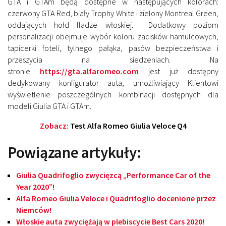
GTA i GTAm będą dostępne w następujących kolorach:
czerwony GTA Red, biały Trophy White i zielony Montreal Green,
oddających hołd fladze włoskiej. Dodatkowy poziom
personalizacji obejmuje wybór koloru zacisków hamulcowych,
tapicerki foteli, tylnego pałąka, pasów bezpieczeństwa i
przeszycia na siedzeniach. Na
stronie
https://gta.alfaromeo.com
jest już dostępny
dedykowany konfigurator auta, umożliwiający Klientowi
wyświetlenie poszczególnych kombinacji dostępnych dla
modeli Giulia GTA i GTAm.
Zobacz:
Test Alfa Romeo Giulia Veloce Q4
Powiązane artykuły:
Giulia Quadrifoglio zwycięzcą „Performance Car of the
Year 2020”!
Alfa Romeo Giulia Veloce i Quadrifoglio docenione przez
Niemców!
Włoskie auta zwyciężają w plebiscycie Best Cars 2020!