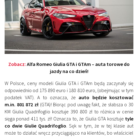
Zobacz:
Alfa Romeo Giulia GTA i GTAm – auta torowe do
jazdy na co dzień!
W Polsce, ceny modeli Giulia GTA i GTAm będą zaczynały się
odpowiednio od 175 890 euro i 180 810 euro, (obejmując w tym
podatek VAT). A to oznacza, że
auto będzie kosztować
m.in. 801 872 zł
(GTA)! Biorąc pod uwagę fakt, że słabsza o 30
KM Giulia Quadrifoglio kosztuje 390 800 zł to różnica w cenie
sięga ponad 411 tys. zł! Oznacza to, że Giulia GTA kosztuje
tyle
co dwie Giulie Quadrifoglio
. Sęk w tym, że w tej klasie aut
może to działać wręcz przyciągająco na klientów, bo właściciel