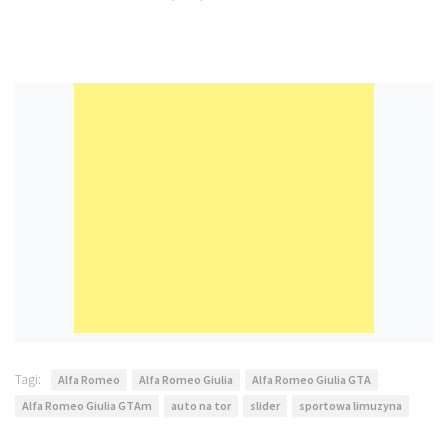
Tagi:
Alfa Romeo
Alfa Romeo Giulia
Alfa Romeo Giulia GTA
Alfa Romeo Giulia GTAm
auto na tor
slider
sportowa limuzyna