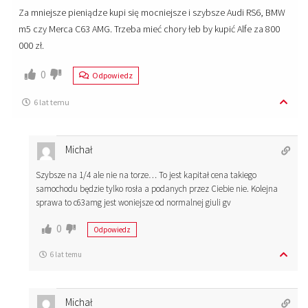
Za mniejsze pieniądze kupi się mocniejsze i szybsze Audi RS6, BMW
m5 czy Merca C63 AMG. Trzeba mieć chory łeb by kupić Alfe za 800
000 zł.
0
Odpowiedz
6 lat temu
Michał
Szybsze na 1/4 ale nie na torze… To jest kapitał cena takiego
samochodu będzie tylko rosła a podanych przez Ciebie nie. Kolejna
sprawa to c63amg jest woniejsze od normalnej giuli gv
0
Odpowiedz
6 lat temu
Michał