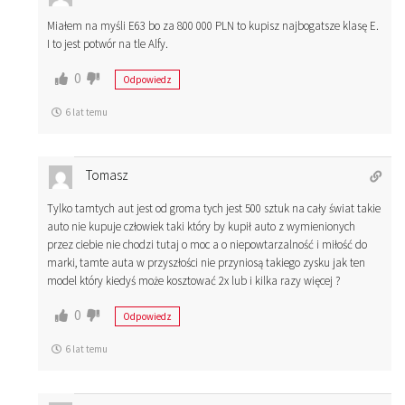
Miałem na myśli E63 bo za 800 000 PLN to kupisz najbogatsze klasę E.
I to jest potwór na tle Alfy.
0
Odpowiedz
6 lat temu
Tomasz
Tylko tamtych aut jest od groma tych jest 500 sztuk na cały świat takie
auto nie kupuje człowiek taki który by kupił auto z wymienionych
przez ciebie nie chodzi tutaj o moc a o niepowtarzalność i miłość do
marki, tamte auta w przyszłości nie przyniosą takiego zysku jak ten
model który kiedyś może kosztować 2x lub i kilka razy więcej ?
0
Odpowiedz
6 lat temu