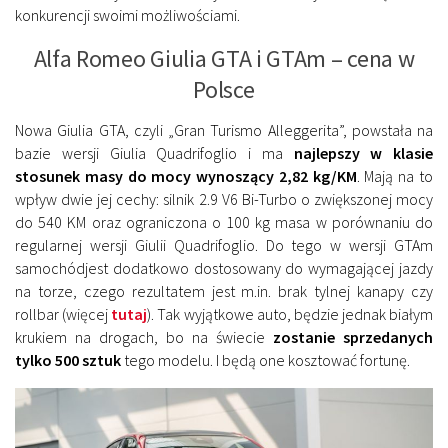
konkurencji swoimi możliwościami.
Alfa Romeo Giulia GTA i GTAm – cena w
Polsce
Nowa Giulia GTA, czyli „Gran Turismo Alleggerita”, powstała na
bazie wersji Giulia Quadrifoglio i ma
najlepszy w klasie
stosunek masy do mocy wynoszący 2,82 kg/KM
. Mają na to
wpływ dwie jej cechy: silnik 2.9 V6 Bi-Turbo o zwiększonej mocy
do 540 KM oraz ograniczona o 100 kg masa w porównaniu do
regularnej wersji Giulii Quadrifoglio. Do tego w wersji GTAm
samochódjest dodatkowo dostosowany do wymagającej jazdy
na torze, czego rezultatem jest m.in. brak tylnej kanapy czy
rollbar (więcej
tutaj
). Tak wyjątkowe auto, będzie jednak białym
krukiem na drogach, bo na świecie
zostanie sprzedanych
tylko 500 sztuk
tego modelu. I będą one kosztować fortunę.