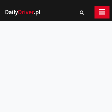
Daily
Driver
.pl
Nowości
Premiery
Rynek
Drogi
Zmiany w prawie
Wydarzenia
MOTORsport
Testy
Porady
Zakup i eksploatacja