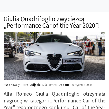
Technika
Prawo
Giulia Quadrifoglio zwycięzcą
Technika jazdy
„Performance Car of the Year 2020”!
Oświetlenie
Kalkulatory
Przelicznik mocy
Auto z niemiec
Galerie
Autor:
Daily Driver ·
Zdjęcia:
Alfa Romeo ·
Dodane:
16 stycznia 2020
Alfa Romeo Giulia Quadrifoglio otrzymała
nagrodę w kategorii „Performance Car of the
Year” tegorocznego konkursu „Car of the Year