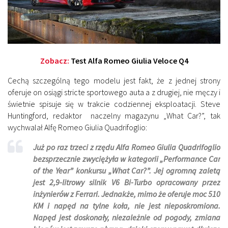
Zobacz:
Test Alfa Romeo Giulia Veloce Q4
Cechą szczególną tego modelu jest fakt, że z jednej strony
oferuje on osiągi stricte sportowego auta a z drugiej, nie męczy i
świetnie spisuje się w trakcie codziennej eksploatacji. Steve
Huntingford, redaktor naczelny magazynu „What Car?”, tak
wychwalał Alfę Romeo Giulia Quadrifoglio:
Już po raz trzeci z rzędu Alfa Romeo Giulia Quadrifoglio
bezsprzecznie zwyciężyła w kategorii „Performance Car
of the Year” konkursu „What Car?”. Jej ogromną zaletą
jest 2,9-litrowy silnik V6 Bi-Turbo opracowany przez
inżynierów z Ferrari. Jednakże, mimo że oferuje moc 510
KM i napęd na tylne koła, nie jest nieposkromiona.
Napęd jest doskonały, niezależnie od pogody, zmiana