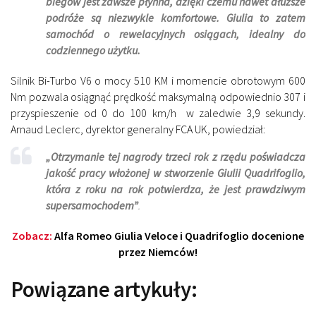
biegów jest zawsze płynna, dzięki czemu nawet dłuższe
podróże są niezwykle komfortowe. Giulia to zatem
samochód o rewelacyjnych osiągach, idealny do
codziennego użytku.
Silnik Bi-Turbo V6 o mocy 510 KM i momencie obrotowym 600
Nm pozwala osiągnąć prędkość maksymalną odpowiednio 307 i
przyspieszenie od 0 do 100 km/h w zaledwie 3,9 sekundy.
Arnaud Leclerc, dyrektor generalny FCA UK, powiedział:
„Otrzymanie tej nagrody trzeci rok z rzędu poświadcza
jakość pracy włożonej w stworzenie Giulii Quadrifoglio,
która z roku na rok potwierdza, że jest prawdziwym
supersamochodem”
.
Zobacz:
Alfa Romeo Giulia Veloce i Quadrifoglio docenione
przez Niemców!
Powiązane artykuły: