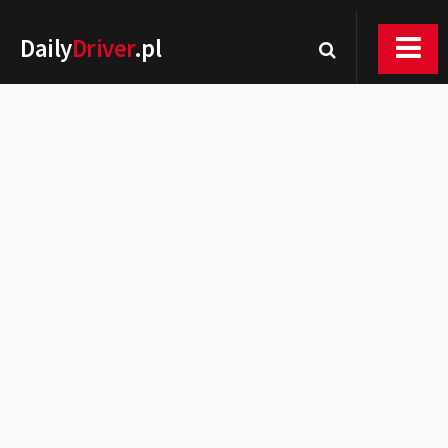
Daily
Driver
.pl
Nowości
Premiery
Rynek
Drogi
Zmiany w prawie
Wydarzenia
MOTORsport
Testy
Porady
Zakup i eksploatacja