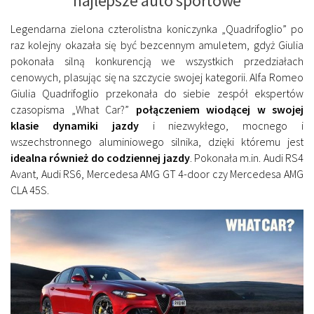
najlepsze auto sportowe
Legendarna zielona czterolistna koniczynka „Quadrifoglio” po
raz kolejny okazała się być bezcennym amuletem, gdyż Giulia
pokonała silną konkurencją we wszystkich przedziałach
cenowych, plasując się na szczycie swojej kategorii. Alfa Romeo
Giulia Quadrifoglio przekonała do siebie zespół ekspertów
czasopisma „What Car?”
połączeniem wiodącej w swojej
klasie dynamiki jazdy
i niezwykłego, mocnego i
wszechstronnego aluminiowego silnika, dzięki któremu jest
idealna również do codziennej jazdy
. Pokonała m.in. Audi RS4
Avant, Audi RS6, Mercedesa AMG GT 4-door czy Mercedesa AMG
CLA 45S.